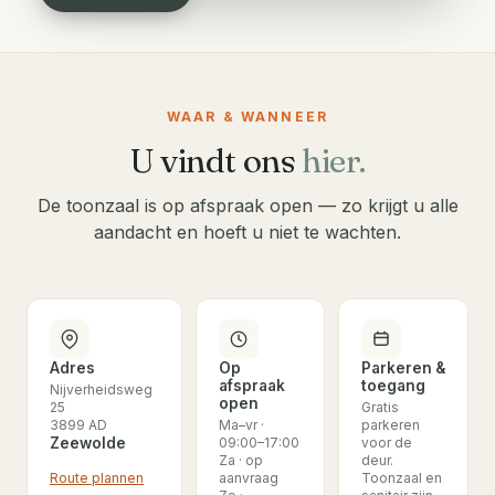
WAAR & WANNEER
U vindt ons
hier.
De toonzaal is op afspraak open — zo krijgt u alle
aandacht en hoeft u niet te wachten.
Adres
Op
Parkeren &
afspraak
toegang
Nijverheidsweg
open
25
Gratis
3899 AD
Ma–vr ·
parkeren
Zeewolde
09:00–17:00
voor de
Za · op
deur.
Route plannen
aanvraag
Toonzaal en