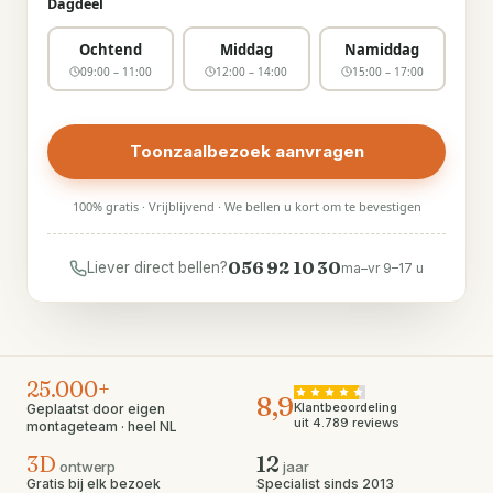
Dagdeel
Ochtend
Middag
Namiddag
09:00 – 11:00
12:00 – 14:00
15:00 – 17:00
Toonzaalbezoek aanvragen
100% gratis · Vrijblijvend · We bellen u kort om te bevestigen
056 92 10 30
Liever direct bellen?
ma–vr 9–17 u
25.000+
8,9
Klantbeoordeling
Geplaatst door eigen
uit 4.789 reviews
montageteam · heel NL
3D
12
ontwerp
jaar
Gratis bij elk bezoek
Specialist sinds 2013