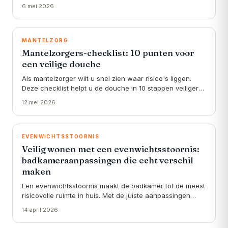
speelt daarin een hoofdrol — en gelukkig is preventie
6 mei 2026
mogelijk.
MANTELZORG
Mantelzorgers-checklist: 10 punten voor
een veilige douche
Als mantelzorger wilt u snel zien waar risico's liggen.
Deze checklist helpt u de douche in 10 stappen veiliger
te maken — van antislip tot voldoende steun.
12 mei 2026
EVENWICHTSSTOORNIS
Veilig wonen met een evenwichtsstoornis:
badkameraanpassingen die echt verschil
maken
Een evenwichtsstoornis maakt de badkamer tot de meest
risicovolle ruimte in huis. Met de juiste aanpassingen
creëert u een veilige omgeving zonder uw vrijheid op te
14 april 2026
geven.