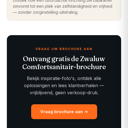
Ontdek hoe een doordachte inrichting uw badkamer
omvormt tot een plek van zelfstandigheid en vrijheid
— zonder zorginstelling-uitstraling.
VRAAG UW BROCHURE AAN
Ontvang gratis de
Zwaluw
Comfortsanitair
-brochure
Bekijk inspiratie-foto's, ontdek alle
oplossingen en lees klantverhalen —
vrijblijvend, geen verkoop-druk.
Vraag brochure aan →