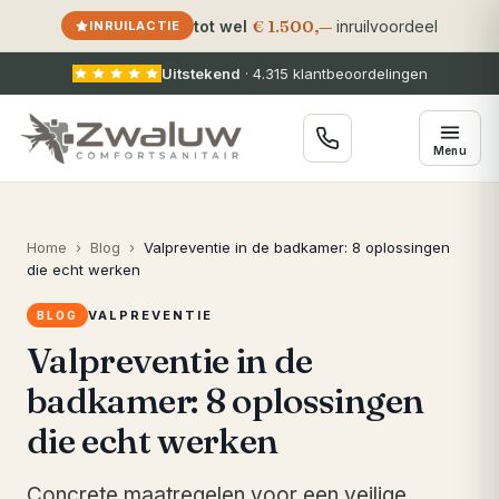
€ 1.500,—
tot wel
inruilvoordeel
INRUILACTIE
Uitstekend
·
4.315
klantbeoordelingen
Menu
Home
›
Blog
›
Valpreventie in de badkamer: 8 oplossingen
die echt werken
VALPREVENTIE
BLOG
Valpreventie in de
badkamer: 8 oplossingen
die echt werken
Concrete maatregelen voor een veilige