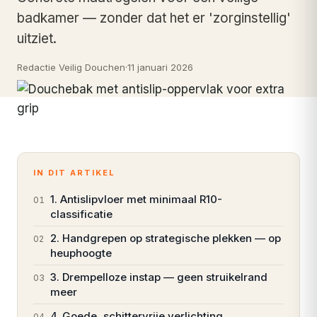
badkamer — zonder dat het er 'zorginstellig'
uitziet.
Redactie Veilig Douchen
·
11 januari 2026
IN DIT ARTIKEL
1. Antislipvloer met minimaal R10-
01
classificatie
2. Handgrepen op strategische plekken — op
02
heuphoogte
3. Drempelloze instap — geen struikelrand
03
meer
4. Goede, schittervrije verlichting
04