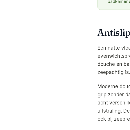
badkamer d
Antislip
Een natte vlo
evenwichtspro
douche en bad
zeepachtig is.
Moderne douch
grip zonder da
acht verschill
uitstraling. 
ook bij zeepr