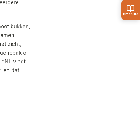
eerdere
moet bukken,
blemen
et zicht,
ouchebak of
eidNL vindt
, en dat