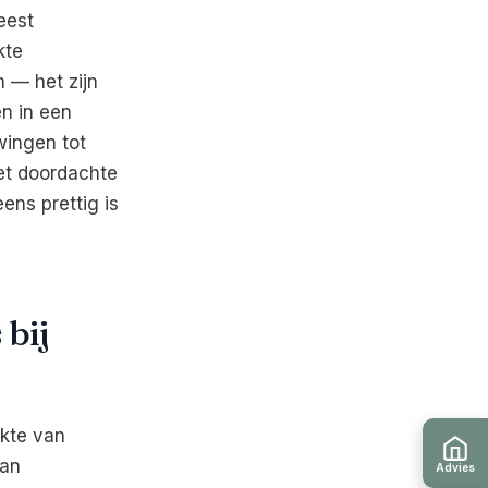
eest
kte
 — het zijn
n in een
wingen tot
et doordachte
ns prettig is
 bij
ekte van
aan