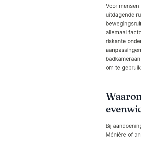
Voor mensen 
uitdagende ru
bewegingsruim
allemaal fact
riskante onde
aanpassingen
badkameraanpa
om te gebruik
Waarom 
evenwic
Bij aandoenin
Ménière of an