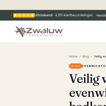
Uitstekend
·
4.315
klantbeoordelingen
Met
H
Home
›
Blog
›
Veilig 
EVENWICHTS
BLOG
Veilig
evenwi