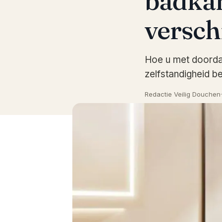
badkam
versch
Hoe u met doorda
zelfstandigheid b
Redactie Veilig Douchen
·