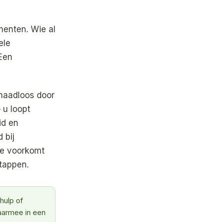
menten. Wie al
ele
 Een
 naadloos door
 u loopt
id en
 bij
he voorkomt
tappen.
hulp of
daarmee in een