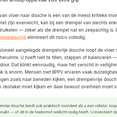
an vloer naar douche is een van de meest kritieke mo
met zijn evenwicht, kan bij een drempel van slechts enk
truikelen — zeker als die drempel nat en zeepachtig is.
inloopdouche
elimineert dit risico volledig.
ssioneel aangelegde drempelvrije douche loopt de vloer
heruimte. U hoeft niet te tillen, stappen of balanceren —
oor. Dat klinkt eenvoudig, maar het verschil in veilighe
 is enorm. Mensen met BPPV ervaren vaak duizeligheid
gen zoals naar beneden kijken; een drempelvrije douc
n obstakel moet kijken en daar bewust overheen moet s
vrije douche biedt ook praktisch voordeel als u een rollator, loop
bruikt — of dit in de toekomst wellicht nodig heeft. U investeert 