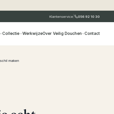
|
Klantenservice
056 92 10 30
Collectie
Werkwijze
Over Veilig Douchen
Contact
rschil maken