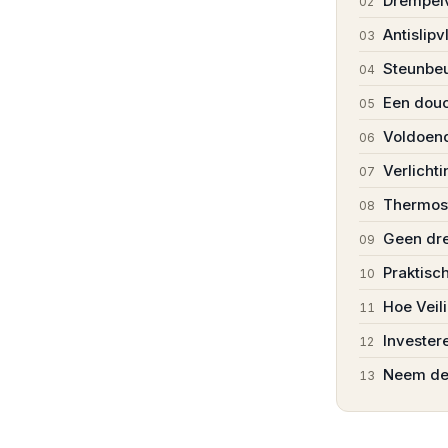
Drempelv
02
Antislipv
03
Steunbeu
04
Een douch
05
Voldoen
06
Verlichti
07
Thermost
08
Geen dre
09
Praktisc
10
Hoe Veil
11
Invester
12
Neem de 
13