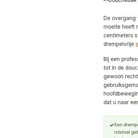
De overgang v
moeite heeft 
centimeters s
drempelvrije
Bij een profe
tot in de douc
gewoon rechtd
gebruiksgemak
hoofdbewegin
dat u naar ee
✓
Een drempel
rolstoel ge