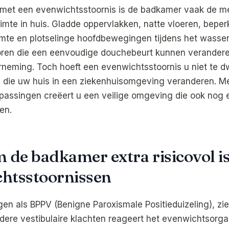
met een evenwichtsstoornis is de badkamer vaak de m
imte in huis. Gladde oppervlakken, natte vloeren, beper
te en plotselinge hoofdbewegingen tijdens het wassen
oren die een eenvoudige douchebeurt kunnen verandere
rneming. Toch hoeft een evenwichtsstoornis u niet te d
 die uw huis in een ziekenhuisomgeving veranderen. M
ssingen creëert u een veilige omgeving die ook nog ee
en.
de badkamer extra risicovol is
htsstoornissen
gen als BPPV (Benigne Paroxismale Positieduizeling), zi
dere vestibulaire klachten reageert het evenwichtsorg