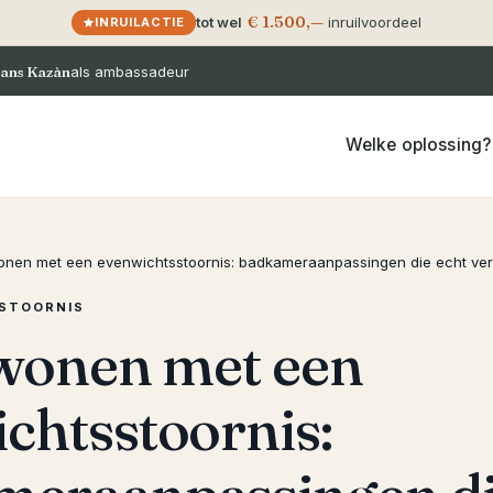
€ 1.500,—
tot wel
inruilvoordeel
INRUILACTIE
ans Kazàn
als ambassadeur
Welke oplossing?
wonen met een evenwichtsstoornis: badkameraanpassingen die echt ve
STOORNIS
 wonen met een
chtsstoornis: