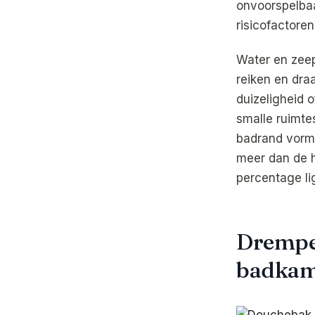
onvoorspelba
risicofactore
Water en zeep
reiken en dr
duizeligheid 
smalle ruimt
badrand vormt
meer dan de he
percentage li
Drempelv
badkam