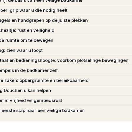
rij: de basis van een veilige badkamer
loer: grip waar u die nodig heeft
gels en handgrepen op de juiste plekken
ezitje: rust en veiligheid
de ruimte om te bewegen
ng: zien waar u loopt
aat en bedieningshoogte: voorkom plotselinge bewegingen
mpels in de badkamer zelf
he zaken: opbergruimte en bereikbaarheid
ig Douchen u kan helpen
en in vrijheid en gemoedsrust
eerste stap naar een veilige badkamer