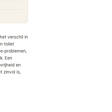
et verschil in
 toilet
nie-problemen,
k. Een
vrijheid en
 zinvol is,