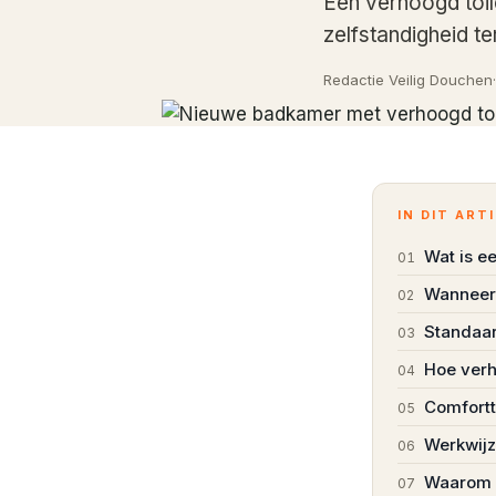
Een verhoogd toil
zelfstandigheid te
Redactie Veilig Douchen
·
IN DIT ART
Wat is e
01
Wanneer 
02
Standaar
03
Hoe verh
04
Comfortt
05
Werkwijze
06
Waarom k
07