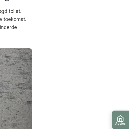
d toilet.
e toekomst.
minderde