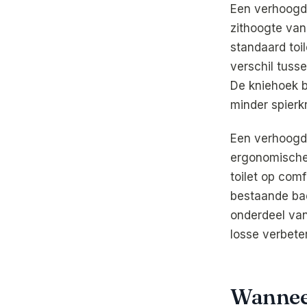
Een verhoogd 
zithoogte van
standaard toi
verschil tus
De kniehoek bl
minder spierk
Een verhoogd 
ergonomische
toilet op com
bestaande ba
onderdeel van
losse verbeter
Wanneer