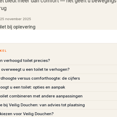
et biedt meer dan comfort — het geeft u bewegingsv
rug
25 november 2025
IKEL
en verhoogd toilet precies?
overweegt u een toilet te verhogen?
dhoogte versus comforthoogte: de cijfers
oogt u een toilet: opties en aanpak
oilet combineren met andere aanpassingen
 bij Veilig Douchen: van advies tot plaatsing
iezen voor Veilig Douchen?