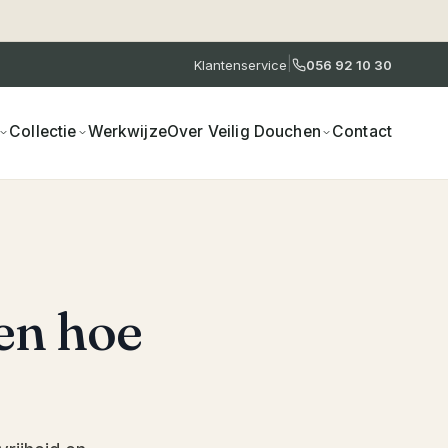
|
Klantenservice
056 92 10 30
Collectie
Werkwijze
Over Veilig Douchen
Contact
en hoe