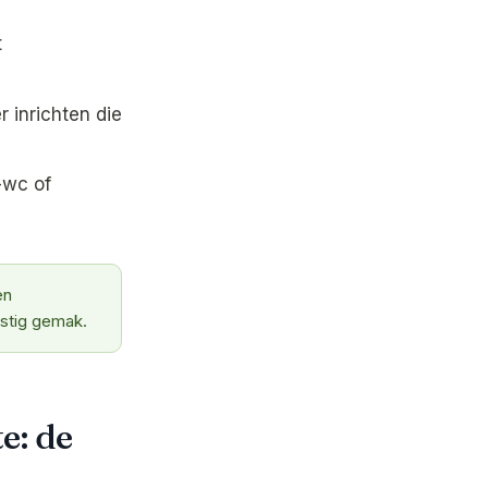
t
 inrichten die
-wc of
en
stig gemak.
e: de