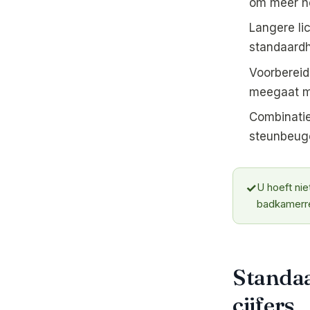
om meer h
Langere li
standaard
Voorbereidi
meegaat m
Combinati
steunbeuge
✓
U hoeft nie
badkamerre
Standaa
cijfers