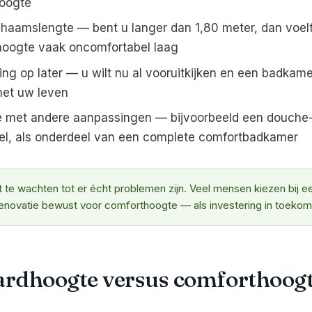
oogte
chaamslengte — bent u langer dan 1,80 meter, dan voel
hoogte vaak oncomfortabel laag
ng op later — u wilt nu al vooruitkijken en een badkamer
et uw leven
e met andere aanpassingen — bijvoorbeeld een douche
l, als onderdeel van een complete comfortbadkamer
t te wachten tot er écht problemen zijn. Veel mensen kiezen bij e
novatie bewust voor comforthoogte — als investering in toekom
rdhoogte versus comforthoogt