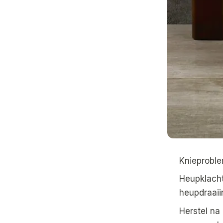
Knieproble
Heupklacht
heupdraaii
Herstel na 