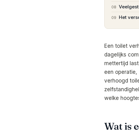
Veelgest
08
Het versc
09
Een toilet ver
dagelijks com
mettertijd las
een operatie,
verhoogd toil
zelfstandighei
welke hoogtes
Wat is 