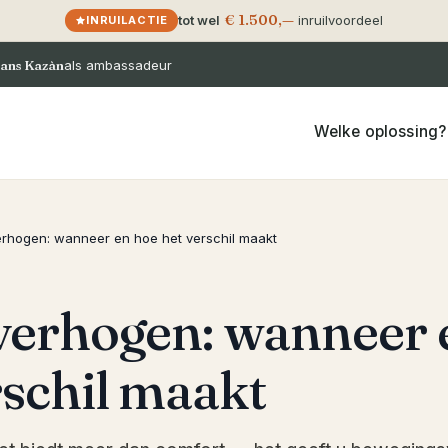
€ 1.500,—
tot wel
inruilvoordeel
INRUILACTIE
ans Kazàn
als ambassadeur
Welke oplossing?
verhogen: wanneer en hoe het verschil maakt
 verhogen: wanneer 
rschil maakt