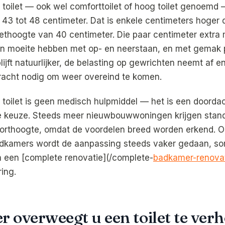
toilet — ook wel comforttoilet of hoog toilet genoemd 
 43 tot 48 centimeter. Dat is enkele centimeters hoger 
lethoogte van 40 centimeter. Die paar centimeter extra
sen moeite hebben met op- en neerstaan, en met gemak
ijft natuurlijker, de belasting op gewrichten neemt af en
racht nodig om weer overeind te komen.
toilet is geen medisch hulpmiddel — het is een doorda
 keuze. Steeds meer nieuwbouwwoningen krijgen stan
forthoogte, omdat de voordelen breed worden erkend. O
dkamers wordt de aanpassing steeds vaker gedaan, so
 een [complete renovatie](/complete-
badkamer-renova
ing.
 overweegt u een toilet te ver