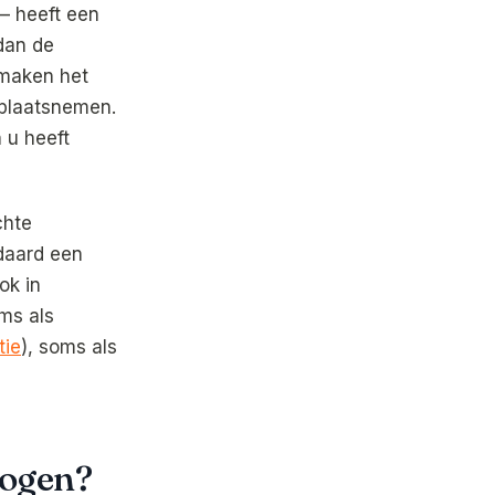
— heeft een
dan de
 maken het
 plaatsnemen.
 u heeft
chte
daard een
ok in
ms als
tie
), soms als
hogen?