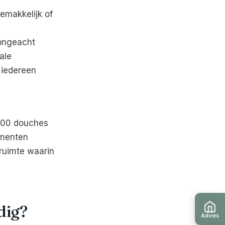
emakkelijk of
 ongeacht
ale
 iedereen
.000 douches
ementen
ruimte waarin
dig?