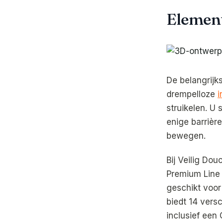
Element
De belangrijk
drempelloze
i
struikelen. U
enige barrièr
bewegen.
Bij Veilig Do
Premium Line 
geschikt voor
biedt 14 vers
inclusief een