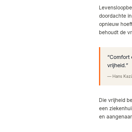
Levensloopbes
doordachte in
opnieuw hoeft
behoudt de vr
“
Comfort e
vrijheid.
”
—
Hans Kaz
Die vrijheid b
een ziekenhui
en aangenaam 