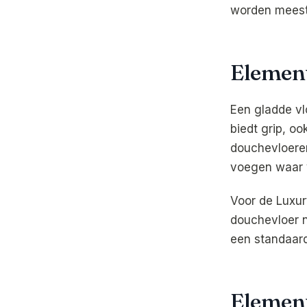
worden meest
Element
Een gladde vlo
biedt grip, oo
douchevloere
voegen waar v
Voor de Luxur
douchevloer n
een standaard
Element