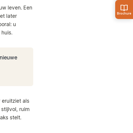
 uw leven. Een
et later
oral: u
 huis.
 nieuwe
eruitziet als
tijlvol, ruim
ks stelt.