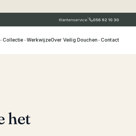
|
Klantenservice
056 92 10 30
Collectie
Werkwijze
Over Veilig Douchen
Contact
e het