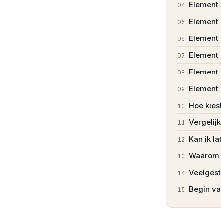
Element 
04
Element 
05
Element
06
Element 
07
Element 
08
Element 
09
Hoe kies
10
Vergelij
11
Kan ik l
12
Waarom k
13
Veelgest
14
Begin v
15