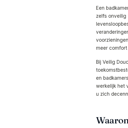
Een badkamer 
zelfs onveili
levensloopbe
veranderingen 
voorzieningen
meer comfort 
Bij Veilig Do
toekomstbeste
en badkamers 
werkelijk het
u zich decenni
Waarom 