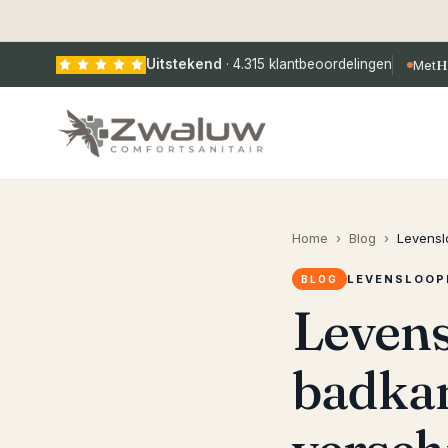
Uitstekend
·
4.315
klantbeoordelingen
Met
H
Home
›
Blog
›
Levensl
LEVENSLOOP
BLOG
Levens
badkam