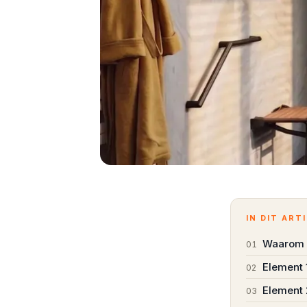
IN DIT ART
Waarom k
01
Element 
02
Element 2
03