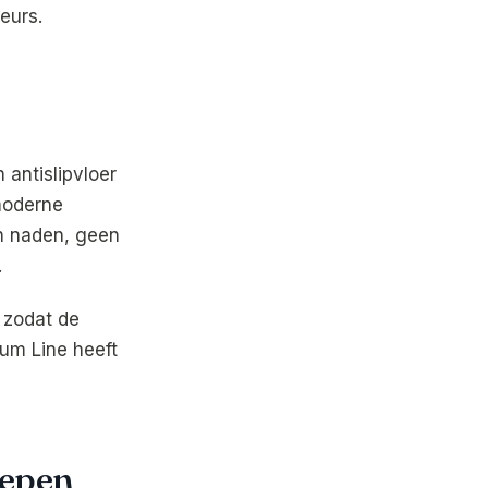
eurs.
 antislipvloer
 moderne
n naden, geen
.
, zodat de
um Line heeft
repen