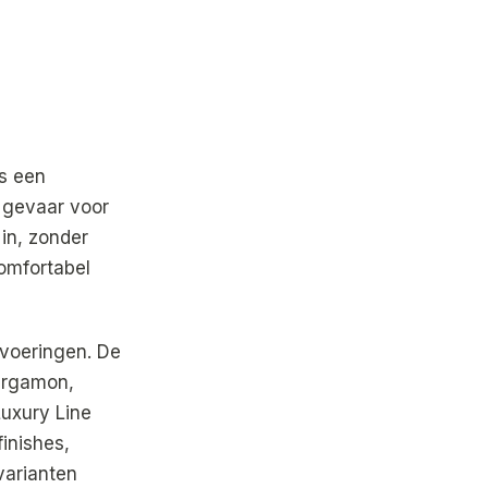
s een
 gevaar voor
in, zonder
comfortabel
tvoeringen. De
Pergamon,
Luxury Line
inishes,
varianten