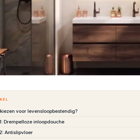
IKEL
iezen voor levensloopbestendig?
1: Drempelloze inloopdouche
: Antislipvloer