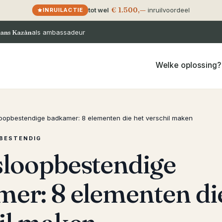
€ 1.500,—
tot wel
inruilvoordeel
INRUILACTIE
ans Kazàn
als ambassadeur
Welke oplossing?
oopbestendige badkamer: 8 elementen die het verschil maken
BESTENDIG
loopbestendige
er: 8 elementen di