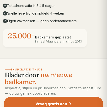
Totaalrenovatie in 3 à 5 dagen
✓
Snelle levertijd: gemiddeld 4 weken
✓
Eigen vakmensen — geen onderaannemers
✓
25.000+
Badkamers geplaatst
in heel
Vlaanderen
· sinds 2013
· 55 pagina's
EDITIE
2026
INSPIRATIE THUIS
Blader door
uw nieuwe
badkamer.
Inspiratie, stijlen en prijsvoorbeelden. Gratis thuisgestuurd
— op uw gemak doorbladeren.
Vraag gratis aan