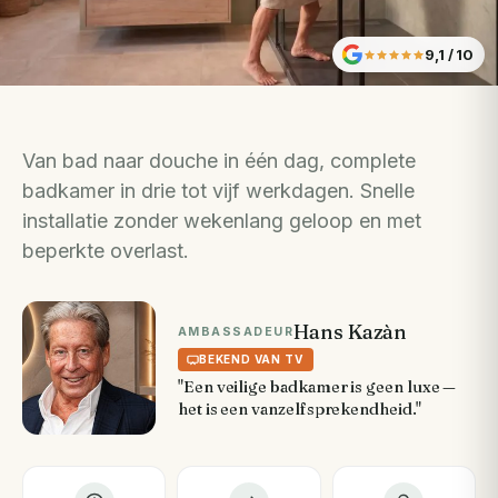
9,1
/ 10
Van bad naar douche in één dag, complete
badkamer in drie tot vijf werkdagen. Snelle
installatie zonder wekenlang geloop en met
beperkte overlast.
Hans Kazàn
AMBASSADEUR
BEKEND VAN TV
"Een veilige badkamer is geen luxe —
het is een vanzelfsprekendheid."