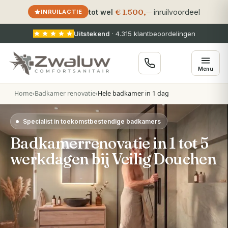
€ 1.500,—
tot wel
inruilvoordeel
INRUILACTIE
Uitstekend
·
4.315
klantbeoordelingen
Menu
Home
›
Badkamer renovatie
›
Hele badkamer in 1 dag
Specialist in toekomstbestendige badkamers
Badkamerrenovatie in 1 tot 5
werkdagen bij Veilig Douchen