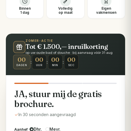
Binnen
Volledig
Eigen
1 dag
op maat
vakmensen
ZOMER-ACTIE
Tot € 1.500,— inruilkorting
op uw oude bad of douche · bij aanvraag vóór 31 aug
00
00
00
00
:
:
:
DAGEN
UUR
MIN
SEC
JA, stuur mij de gratis
brochure.
In 30 seconden aangevraagd
Dhr.
Mevr.
Aanhef