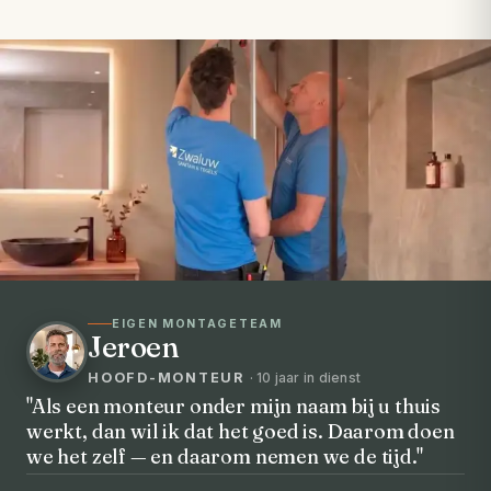
EIGEN MONTAGETEAM
Jeroen
HOOFD-MONTEUR
· 10 jaar in dienst
"Als een monteur onder mijn naam bij u thuis
werkt, dan wil ik dat het goed is. Daarom doen
VOORHEEN → NA
we het zelf — en daarom nemen we de tijd."
Uw badkamer, volledig vernieuwd in