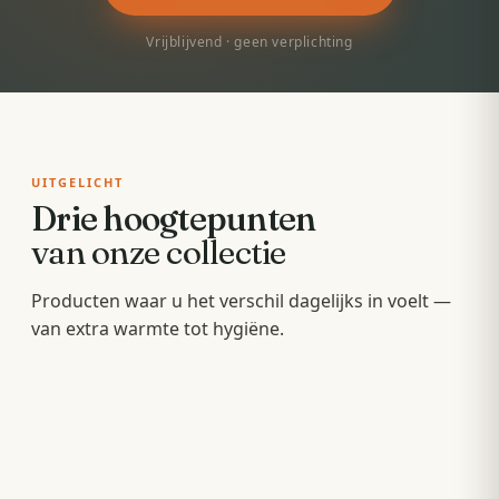
Vrijblijvend · geen verplichting
UITGELICHT
Drie hoogtepunten
van onze collectie
Badkamermeubels
Producten waar u het verschil dagelijks in voelt —
Sunshowers
Spoeltoiletten
van extra warmte tot hygiëne.
Hang- en staande meubels met soft-close — op
Infrarood-warmte voor en na het douchen, zonder
maat van uw wastafel.
Geïntegreerde warme spoeling — fris,
wachten op de cv.
comfortabel en minder papier.
OPBERGEN
COMFORT
HYGIËNE