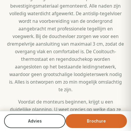
bevestigingsmateriaal gemonteerd. Alle naden zijn
volledig waterdicht afgewerkt. De antislip-tegelvloer
wordt na voorbereiding van de ondergrond
aangebracht met professionele tegellijm en
voegwerk. Bij de douchevloer zorgen we voor een
drempelvrije aansluiting van maximaal 3 cm, zodat de
overgang vlak en comfortabel is. De Cooltouch-
thermostaat en regendouchekop worden
aangesloten op het bestaande leidingnetwerk,
waardoor geen grootschalige loodgieterswerk nodig
is. Alles is ontworpen om zo min mogelijk omslachtig
te zijn.
Voordat de monteurs beginnen, krijgt u een
duidelijke planning. U weet precies op welke dag ze
komen, hoe lang het werk duurt en wat er per dag
Advies
Brochure
Bel direct
Brochure
gebeurt. Bij een bad-naar-douche-installatie komt het