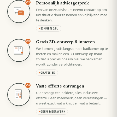
Persoonlijk adviesgesprek
02
Een van onze adviseurs neemt contact op om
uw situatie door te nemen en vrijblijvend mee
te denken.
●
BINNEN 24U
Gratis 3D-ontwerp & inmeten
03
We komen gratis langs om de badkamer op te
meten en maken een 3D-ontwerp op maat —
zo ziet u precies hoe uw nieuwe badkamer
wordt, zonder verplichtingen.
●
GRATIS 3D
Vaste offerte ontvangen
04
U ontvangt een heldere, alles-inclusieve
VAST
offerte. Geen meerwerk, geen verrassingen —
u weet exact wat u krijgt en wat u betaalt.
●
GEEN MEERWERK