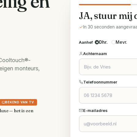
ilig en
JA, stuur mij 
In 30 seconden aangevra
Dhr.
Mevr.
Aanhef
Achternaam
 Cooltouch®-
 eigen monteurs,
Telefoonnummer
BEKEND VAN TV
luxe — het is een
E-mailadres