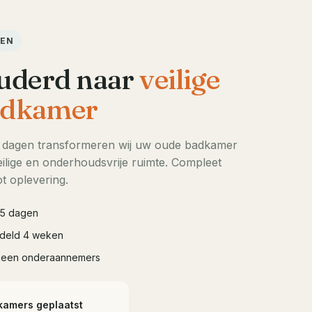
DEN
uderd naar
veilige
dkamer
5 dagen transformeren wij uw oude badkamer
ilige en onderhoudsvrije ruimte. Compleet
t oplevering.
à 5 dagen
iddeld 4 weken
geen onderaannemers
kamers geplaatst