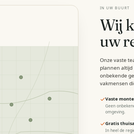
IN UW BUURT
Wij 
uw re
Onze vaste te
plannen altij
onbekende ge
vakmensen di
Vaste monteu
Geen onbekend
omgeving.
Gratis thui
In heel de regi