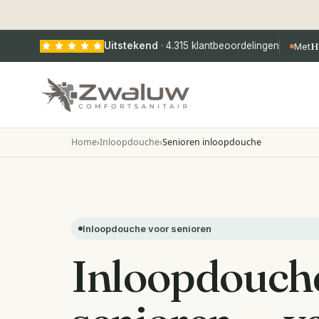
Uitstekend
·
4.315
klantbeoordelingen
Met
H
Home
›
Inloopdouche
›
Senioren inloopdouche
Inloopdouche voor senioren
Inloopdouch