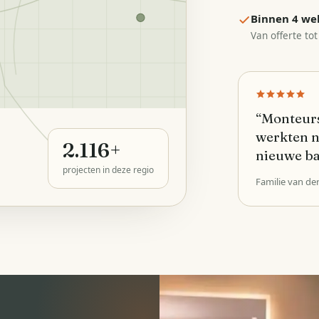
Binnen 4 we
Van offerte tot
“
Monteurs
werkten n
2.116
+
nieuwe b
projecten in deze regio
Familie van de