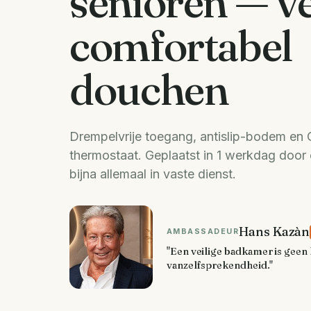
senioren — ve
comfortabel
douchen
Drempelvrije toegang, antislip-bodem en
thermostaat. Geplaatst in 1 werkdag door
bijna allemaal in vaste dienst.
Hans Kazàn
AMBASSADEUR
"Een veilige badkamer is geen 
vanzelfsprekendheid."