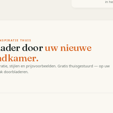
in h
NSPIRATIE THUIS
lader door
uw nieuwe
adkamer.
ratie, stijlen en prijsvoorbeelden. Gratis thuisgestuurd — op uw
k doorbladeren.