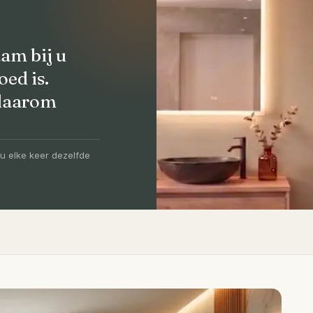
am bij u
oed is.
 daarom
olledig
-5 dagen
u elke keer dezelfde
igen vakmensen, levertijd van