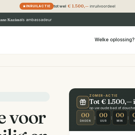
€ 1.500,—
tot wel
inruilvoordeel
INRUILACTIE
ans Kazàn
als ambassadeur
Welke oplossing?
ZOMER-ACTIE
Tot € 1.500,— 
e voor
op uw oude bad of douche ·
00
00
00
:
:
:
DAGEN
UUR
MIN