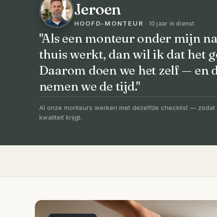
Jeroen
HOOFD-MONTEUR
· 10 jaar in dienst
"Als een monteur onder mijn na
thuis werkt, dan wil ik dat het g
VOORHEEN → NA
Daarom doen we het zelf — en
Uw badkamer, v
nemen we de tijd."
vernieuwd in 3
Al onze monteurs werken met dezelfde checklist — zodat 
kwaliteit krijgt.
Compleet ontzorgd — gratis 3D-ontwerp, e
slechts 4 weken.