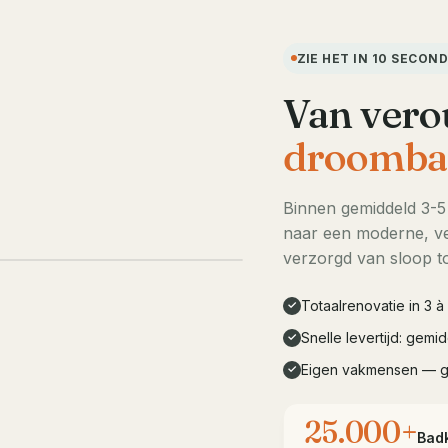
ZIE HET IN 10 SECON
Van vero
droomba
Binnen gemiddeld 3-
naar een moderne, ve
LIVE DEMO · 10s
verzorgd van sloop to
Totaalrenovatie in 3 
✓
Snelle levertijd: gem
✓
Eigen vakmensen — 
✓
25.000+
Bad