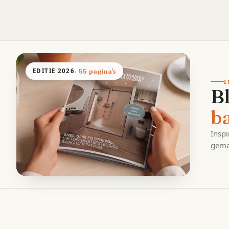
EDITIE
2026
· 55 pagina's
I
B
b
Inspi
gema