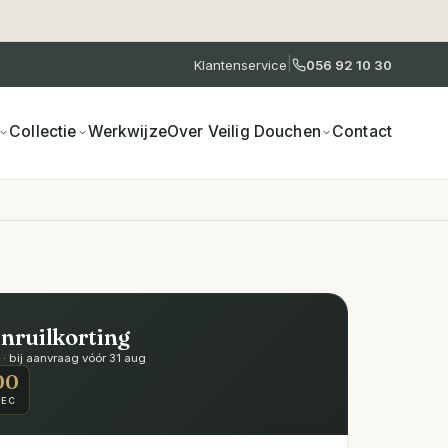
|
Klantenservice
056 92 10 30
Collectie
Werkwijze
Over Veilig Douchen
Contact
inruilkorting
 bij aanvraag vóór 31 aug
00
SEC