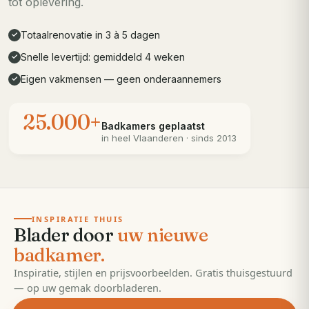
tot oplevering.
Totaalrenovatie in 3 à 5 dagen
✓
Snelle levertijd: gemiddeld 4 weken
✓
Eigen vakmensen — geen onderaannemers
✓
25.000+
Badkamers geplaatst
in heel
Vlaanderen
· sinds 2013
· 55 pagina's
EDITIE
2026
INSPIRATIE THUIS
Blader door
uw nieuwe
badkamer.
Inspiratie, stijlen en prijsvoorbeelden. Gratis thuisgestuurd
— op uw gemak doorbladeren.