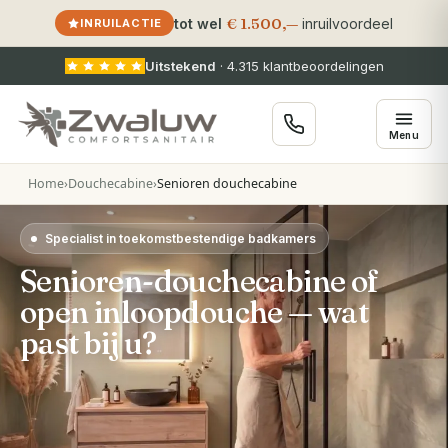
€ 1.500,—
tot wel
inruilvoordeel
INRUILACTIE
Uitstekend
·
4.315
klantbeoordelingen
Menu
Home
›
Douchecabine
›
Senioren douchecabine
Specialist in toekomstbestendige badkamers
Senioren-douchecabine of
open inloopdouche — wat
past bij u?