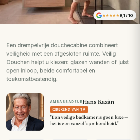
9,1
/ 10
Een drempelvrije douchecabine combineert
veiligheid met een afgesloten ruimte. Veilig
Douchen helpt u kiezen: glazen wanden of juist
open inloop, beide comfortabel en
toekomstbestendig.
Hans Kazàn
AMBASSADEUR
BEKEND VAN TV
"Een veilige badkamer is geen luxe —
het is een vanzelfsprekendheid."