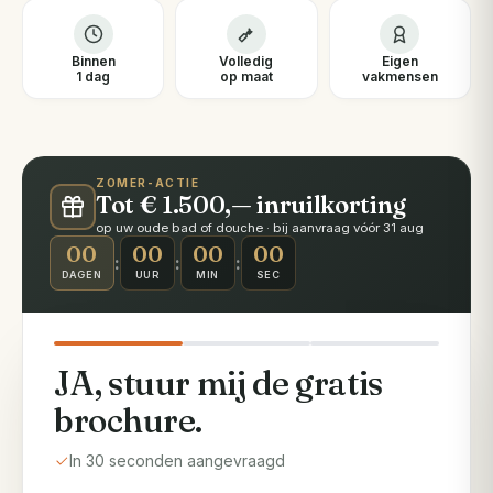
Binnen
Volledig
Eigen
1 dag
op maat
vakmensen
ZOMER-ACTIE
Tot € 1.500,— inruilkorting
op uw oude bad of douche · bij aanvraag vóór 31 aug
00
00
00
00
:
:
:
DAGEN
UUR
MIN
SEC
JA, stuur mij de gratis
brochure.
In 30 seconden aangevraagd