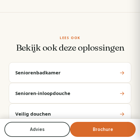
LEES OOK
Bekijk ook deze oplossingen
→
Seniorenbadkamer
→
Senioren-inloopdouche
→
Veilig douchen
Advies
Brochure
Bel direct
Brochure
→
Senioren-badkamer