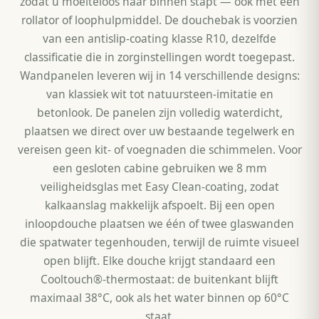
zodat u moeiteloos naar binnen stapt — ook met een
rollator of loophulpmiddel. De douchebak is voorzien
van een antislip-coating klasse R10, dezelfde
classificatie die in zorginstellingen wordt toegepast.
Wandpanelen leveren wij in 14 verschillende designs:
van klassiek wit tot natuursteen-imitatie en
betonlook. De panelen zijn volledig waterdicht,
plaatsen we direct over uw bestaande tegelwerk en
vereisen geen kit- of voegnaden die schimmelen. Voor
een gesloten cabine gebruiken we 8 mm
veiligheidsglas met Easy Clean-coating, zodat
kalkaanslag makkelijk afspoelt. Bij een open
inloopdouche plaatsen we één of twee glaswanden
die spatwater tegenhouden, terwijl de ruimte visueel
open blijft. Elke douche krijgt standaard een
Cooltouch®-thermostaat: de buitenkant blijft
maximaal 38°C, ook als het water binnen op 60°C
staat.