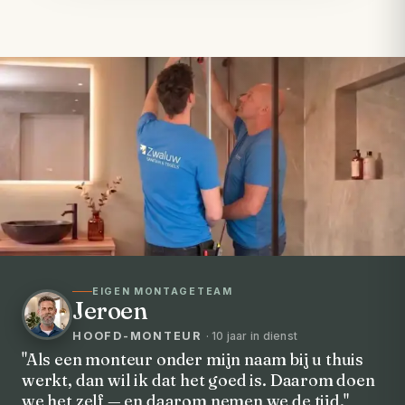
EIGEN MONTAGETEAM
Jeroen
HOOFD-MONTEUR
· 10 jaar in dienst
"Als een monteur onder mijn naam bij u thuis
werkt, dan wil ik dat het goed is. Daarom doen
VOORHEEN → NA
we het zelf — en daarom nemen we de tijd."