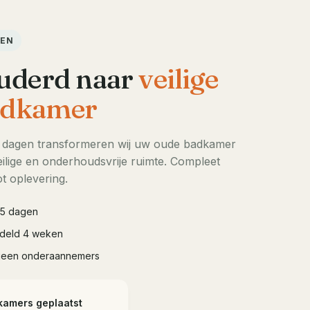
DEN
uderd naar
veilige
dkamer
5 dagen transformeren wij uw oude badkamer
ilige en onderhoudsvrije ruimte. Compleet
t oplevering.
à 5 dagen
iddeld 4 weken
geen onderaannemers
kamers geplaatst