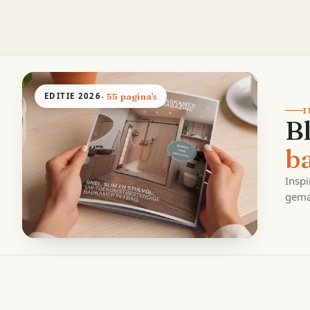
EDITIE
2026
· 55 pagina's
I
B
b
Inspi
gema