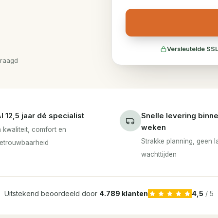
Versleutelde SSL
vraagd
l 12,5 jaar dé specialist
Snelle levering binn
weken
n kwaliteit, comfort en
Strakke planning, geen 
etrouwbaarheid
wachttijden
Uitstekend beoordeeld door
4.789 klanten
4,5
/ 5