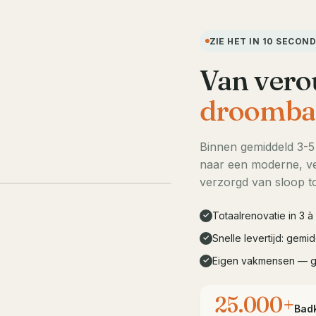
ZIE HET IN 10 SECON
Van vero
droomba
Binnen gemiddeld 3-
naar een moderne, ve
LIVE DEMO · 10s
verzorgd van sloop to
Totaalrenovatie in 3 
✓
Snelle levertijd: gem
✓
Eigen vakmensen — 
✓
25.000+
Bad