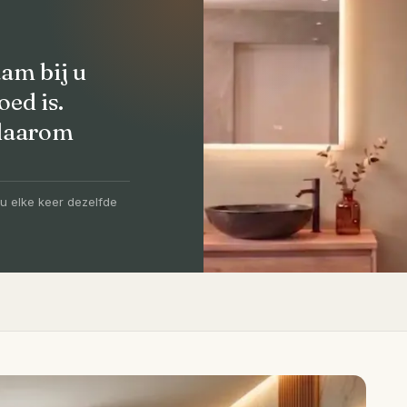
am bij u
oed is.
 daarom
olledig
-5 dagen
u elke keer dezelfde
igen vakmensen, levertijd van