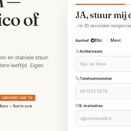
n —
ico of
JA, stuur mij 
In 30 seconden aangevra
Dhr.
Mevr.
Aanhef
Achternaam
em en stabiele steun
re leeftijd. Eigen
Telefoonnummer
BEKEND VAN TV
luxe — het is een
E-mailadres