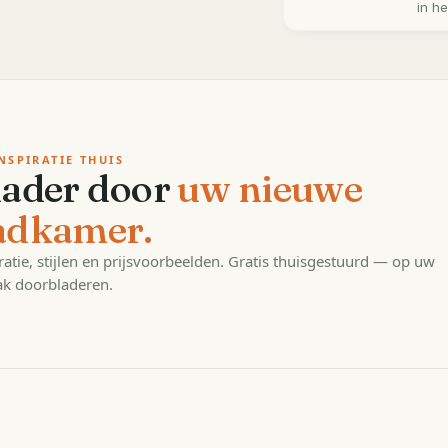
in h
NSPIRATIE THUIS
lader door
uw nieuwe
adkamer.
ratie, stijlen en prijsvoorbeelden. Gratis thuisgestuurd — op uw
k doorbladeren.