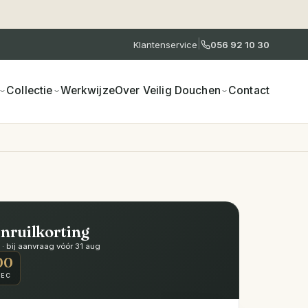
|
Klantenservice
056 92 10 30
Collectie
Werkwijze
Over Veilig Douchen
Contact
inruilkorting
 bij aanvraag vóór 31 aug
00
SEC