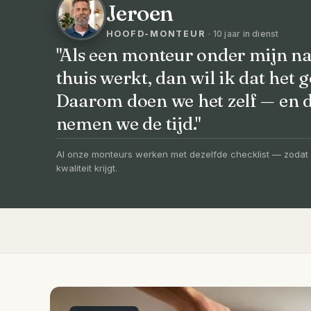
Jeroen
HOOFD-MONTEUR
· 10 jaar in dienst
"Als een monteur onder mijn na
thuis werkt, dan wil ik dat het g
VOORHEEN → NA
Daarom doen we het zelf — en
Uw badkamer, v
nemen we de tijd."
vernieuwd in 3
Al onze monteurs werken met dezelfde checklist — zodat 
kwaliteit krijgt.
Compleet ontzorgd — gratis 3D-ontwerp, e
slechts 4 weken.