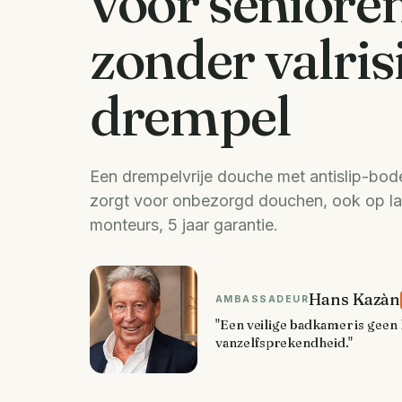
voor seniore
zonder valris
drempel
Een drempelvrije douche met antislip-bod
zorgt voor onbezorgd douchen, ook op late
monteurs, 5 jaar garantie.
Hans Kazàn
AMBASSADEUR
"Een veilige badkamer is geen 
vanzelfsprekendheid."