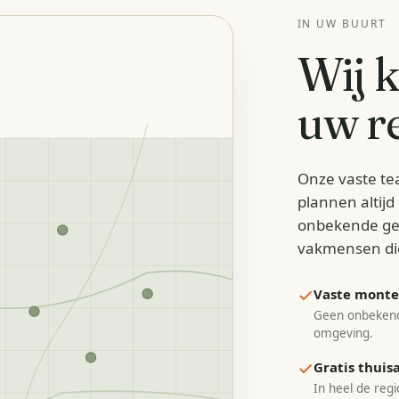
IN UW BUURT
Wij 
uw re
Onze vaste te
plannen altij
onbekende ge
vakmensen di
Vaste monteu
Geen onbekend
omgeving.
Gratis thui
In heel de regi