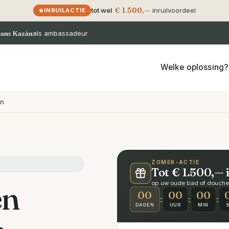
€ 1.500,—
tot wel
inruilvoordeel
INRUILACTIE
ans Kazàn
als ambassadeur
Welke oplossing?
en
ZOMER-ACTIE
Tot € 1.500,— 
en
op uw oude bad of douche ·
00
00
00
:
:
:
DAGEN
UUR
MIN