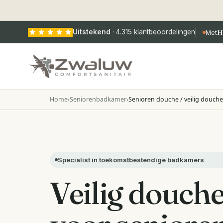
Uitstekend
·
4.315
klantbeoordelingen
Met
H
Home
›
Seniorenbadkamer
›
Senioren douche / veilig douch
Specialist in toekomstbestendige badkamers
Veilig douch