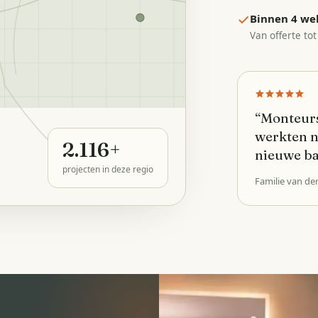
Binnen 4 we
Van offerte tot
“
Monteurs
werkten n
2.116
+
nieuwe b
projecten in deze regio
Familie van de