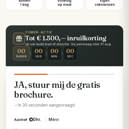
Binnen
Volledig
Eigen
1 dag
op maat
vakmensen
ZOMER-ACTIE
Tot € 1.500,— inruilkorting
op uw oude bad of douche · bij aanvraag vóór 31 aug
00
00
00
00
:
:
:
DAGEN
UUR
MIN
SEC
JA, stuur mij de gratis
brochure.
In 30 seconden aangevraagd
Dhr.
Mevr.
Aanhef