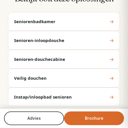
→
Seniorenbadkamer
→
Senioren-inloopdouche
→
Senioren-douchecabine
→
Veilig douchen
→
Instap/inloopbad senioren
Advies
Brochure
Bel direct
Brochure