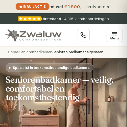
€ 1.500,—
tot wel
inruilvoordeel
INRUILACTIE
Uitstekend
·
4.315
klantbeoordelingen
Menu
Home
›
Seniorenbadkamer
›
Senioren badkamer algemeen
Specialist in toekomstbestendige badkamers
Seniorenbadkamer — veilig,
comfortabel en
toekomstbestendig