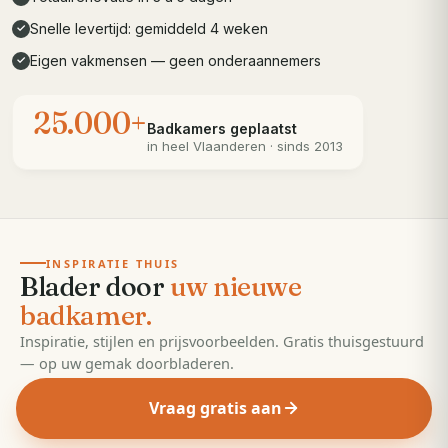
Snelle levertijd: gemiddeld 4 weken
✓
Eigen vakmensen — geen onderaannemers
✓
25.000+
Badkamers geplaatst
in heel
Vlaanderen
· sinds 2013
· 55 pagina's
EDITIE
2026
INSPIRATIE THUIS
Blader door
uw nieuwe
badkamer.
Inspiratie, stijlen en prijsvoorbeelden. Gratis thuisgestuurd
— op uw gemak doorbladeren.
Vraag gratis aan