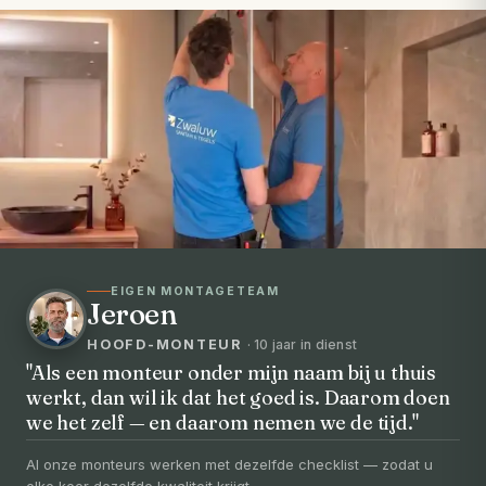
EIGEN MONTAGETEAM
Jeroen
HOOFD-MONTEUR
· 10 jaar in dienst
"Als een monteur onder mijn naam bij u thuis
werkt, dan wil ik dat het goed is. Daarom doen
VOORHEEN → NA
we het zelf — en daarom nemen we de tijd."
Uw badkamer, volledig vernieuwd in
3-5 dagen
Al onze monteurs werken met dezelfde checklist — zodat u
elke keer dezelfde kwaliteit krijgt.