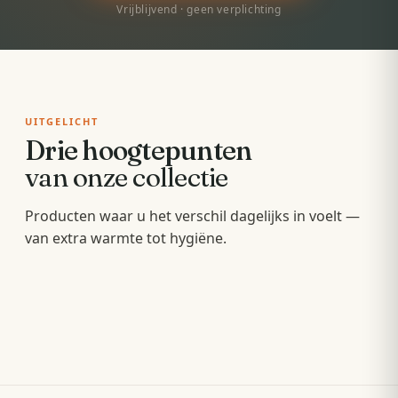
Vrijblijvend · geen verplichting
UITGELICHT
Drie hoogtepunten
van onze collectie
Badkamermeubels
Producten waar u het verschil dagelijks in voelt —
Sunshowers
Spoeltoiletten
van extra warmte tot hygiëne.
Hang- en staande meubels met soft-close — op
Infrarood-warmte voor en na het douchen, zonder
maat van uw wastafel.
Geïntegreerde warme spoeling — fris,
wachten op de cv.
comfortabel en minder papier.
OPBERGEN
COMFORT
HYGIËNE