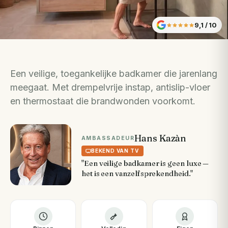
9,1
/ 10
Een veilige, toegankelijke badkamer die jarenlang
meegaat. Met drempelvrije instap, antislip-vloer
en thermostaat die brandwonden voorkomt.
Hans Kazàn
AMBASSADEUR
BEKEND VAN TV
"Een veilige badkamer is geen luxe —
het is een vanzelfsprekendheid."