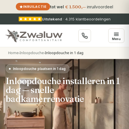
€ 1.500,—
tot wel
inruilvoordeel
INRUILACTIE
Uitstekend
·
4.315
klantbeoordelingen
Menu
Home
›
Inloopdouche
›
Inloopdouche in 1 dag
Inloopdouche plaatsen in 1 dag
Inloopdouche installeren in 1
dag — snelle
badkamerrenovatie