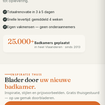
tot oplevering.
Totaalrenovatie in 3 à 5 dagen
✓
Snelle levertijd: gemiddeld 4 weken
✓
Eigen vakmensen — geen onderaannemers
✓
25.000+
Badkamers geplaatst
in heel
Vlaanderen
· sinds 2013
· 55 pagina's
EDITIE
2026
INSPIRATIE THUIS
Blader door
uw nieuwe
badkamer.
Inspiratie, stijlen en prijsvoorbeelden. Gratis thuisgestuurd
— op uw gemak doorbladeren.