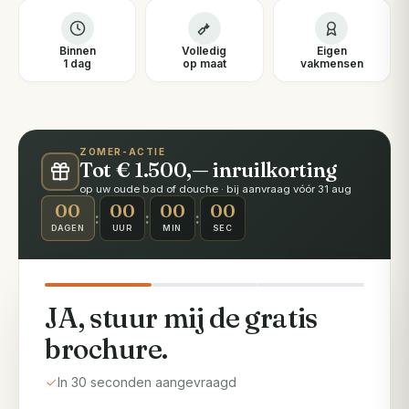
Binnen
Volledig
Eigen
1 dag
op maat
vakmensen
ZOMER-ACTIE
Tot € 1.500,— inruilkorting
op uw oude bad of douche · bij aanvraag vóór 31 aug
00
00
00
00
:
:
:
DAGEN
UUR
MIN
SEC
JA, stuur mij de gratis
brochure.
In 30 seconden aangevraagd