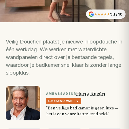
9,1
/ 10
Veilig Douchen plaatst je nieuwe inloopdouche in
één werkdag. We werken met waterdichte
wandpanelen direct over je bestaande tegels,
waardoor je badkamer snel klaar is zonder lange
sloopklus.
Hans Kazàn
AMBASSADEUR
BEKEND VAN TV
"Een veilige badkamer is geen luxe —
het is een vanzelfsprekendheid."