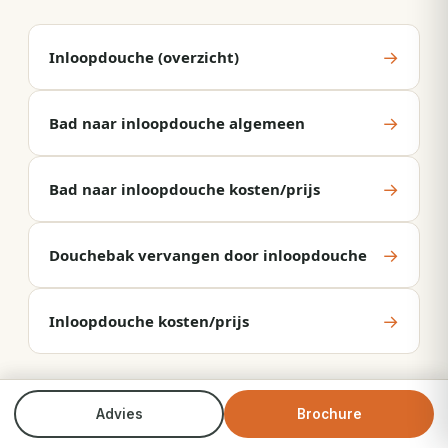
→
Inloopdouche (overzicht)
→
Bad naar inloopdouche algemeen
→
Bad naar inloopdouche kosten/prijs
→
Douchebak vervangen door inloopdouche
→
Inloopdouche kosten/prijs
Advies
Brochure
Bel direct
Brochure