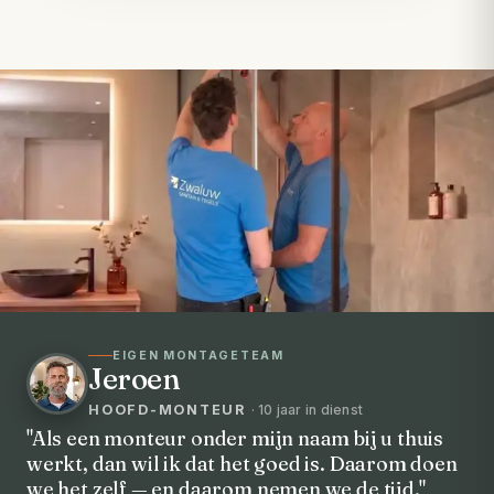
EIGEN MONTAGETEAM
Jeroen
HOOFD-MONTEUR
· 10 jaar in dienst
"Als een monteur onder mijn naam bij u thuis
werkt, dan wil ik dat het goed is. Daarom doen
VOORHEEN → NA
we het zelf — en daarom nemen we de tijd."