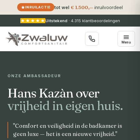
€ 1.500,—
tot wel
inruilvoordeel
INRUILACTIE
Uitstekend
·
4.315
klantbeoordelingen
Menu
ONZE AMBASSADEUR
Hans Kazàn over
vrijheid in eigen huis.
"Comfort en veiligheid in de badkamer is
geen luxe — het is een nieuwe vrijheid."