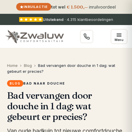
€ 1.500,—
tot wel
inruilvoordeel
INRUILACTIE
Uitstekend
·
4.315
klantbeoordelingen
Menu
Home
›
Blog
›
Bad vervangen door douche in 1 dag: wat
gebeurt er precies?
BAD NAAR DOUCHE
BLOG
Bad vervangen door
douche in 1 dag: wat
gebeurt er precies?
Van oude badkuip tot nieuwe comfortdouche