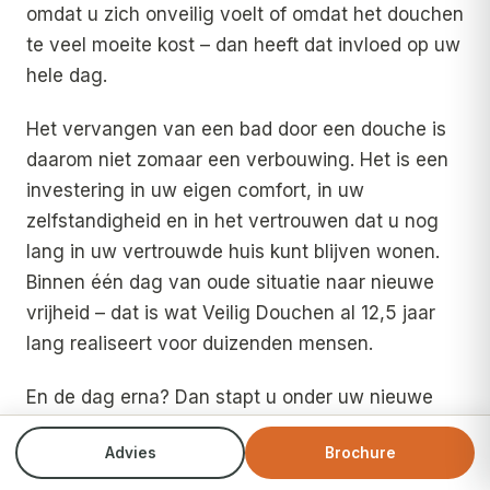
omdat u zich onveilig voelt of omdat het douchen
te veel moeite kost – dan heeft dat invloed op uw
hele dag.
Het vervangen van een bad door een douche is
daarom niet zomaar een verbouwing. Het is een
investering in uw eigen comfort, in uw
zelfstandigheid en in het vertrouwen dat u nog
lang in uw vertrouwde huis kunt blijven wonen.
Binnen één dag van oude situatie naar nieuwe
vrijheid – dat is wat Veilig Douchen al 12,5 jaar
lang realiseert voor duizenden mensen.
En de dag erna? Dan stapt u onder uw nieuwe
regendouche, voelt u het warme water over u
Advies
Brochure
heen stromen en denkt u: dit had ik veel eerder
moeten doen.