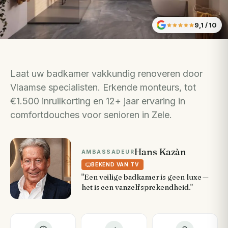
9,1
/ 10
Laat uw badkamer vakkundig renoveren door
Vlaamse specialisten. Erkende monteurs, tot
€1.500 inruilkorting en 12+ jaar ervaring in
comfortdouches voor senioren in Zele.
Hans Kazàn
AMBASSADEUR
BEKEND VAN TV
"Een veilige badkamer is geen luxe —
het is een vanzelfsprekendheid."