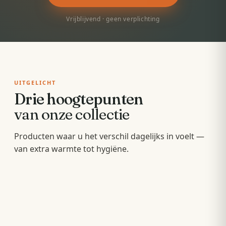
Vrijblijvend · geen verplichting
UITGELICHT
Drie hoogtepunten
van onze collectie
Badkamermeubels
Producten waar u het verschil dagelijks in voelt —
Sunshowers
Spoeltoiletten
van extra warmte tot hygiëne.
Hang- en staande meubels met soft-close — op
Infrarood-warmte voor en na het douchen, zonder
maat van uw wastafel.
Geïntegreerde warme spoeling — fris,
wachten op de cv.
comfortabel en minder papier.
OPBERGEN
COMFORT
HYGIËNE