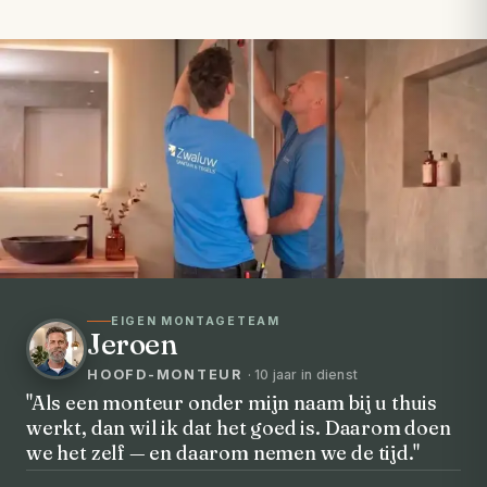
EIGEN MONTAGETEAM
Jeroen
HOOFD-MONTEUR
· 10 jaar in dienst
"Als een monteur onder mijn naam bij u thuis
werkt, dan wil ik dat het goed is. Daarom doen
VOORHEEN → NA
we het zelf — en daarom nemen we de tijd."
Uw badkamer, volledig vernieuwd in