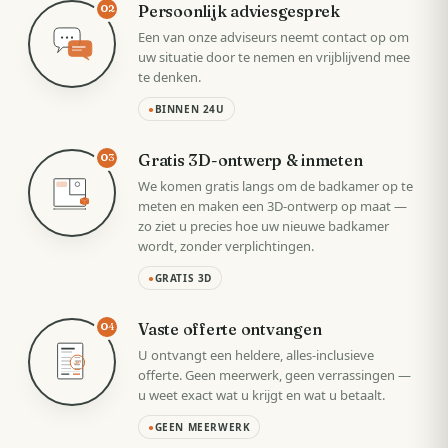
Persoonlijk adviesgesprek
02
Een van onze adviseurs neemt contact op om
uw situatie door te nemen en vrijblijvend mee
te denken.
●
BINNEN 24U
Gratis 3D-ontwerp & inmeten
03
We komen gratis langs om de badkamer op te
meten en maken een 3D-ontwerp op maat —
zo ziet u precies hoe uw nieuwe badkamer
wordt, zonder verplichtingen.
●
GRATIS 3D
Vaste offerte ontvangen
04
U ontvangt een heldere, alles-inclusieve
VAST
offerte. Geen meerwerk, geen verrassingen —
u weet exact wat u krijgt en wat u betaalt.
●
GEEN MEERWERK