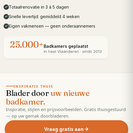
Totaalrenovatie in 3 à 5 dagen
✓
Snelle levertijd: gemiddeld 4 weken
✓
Eigen vakmensen — geen onderaannemers
✓
25.000+
Badkamers geplaatst
in heel
Vlaanderen
· sinds 2013
· 55 pagina's
EDITIE
2026
INSPIRATIE THUIS
Blader door
uw nieuwe
badkamer.
Inspiratie, stijlen en prijsvoorbeelden. Gratis thuisgestuurd
— op uw gemak doorbladeren.
Vraag gratis aan