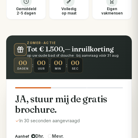
Gemiddeld
Volledig
Eigen
2-5 dagen
op maat
vakmensen
ZOMER-ACTIE
Tot € 1.500,— inruilkorting
op uw oude bad of douche · bij aanvraag vóór 31 aug
00
00
00
00
:
:
:
DAGEN
UUR
MIN
SEC
JA, stuur mij de gratis
brochure.
In 30 seconden aangevraagd
Dhr.
Mevr.
Aanhef