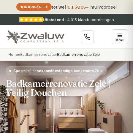
€ 1.500,—
tot wel
inruilvoordeel
INRUILACTIE
Uitstekend
·
4.315
klantbeoordelingen
Menu
Home
›
Badkamer renovatie
›
Badkamerrenovatie Zele
Specialist in toekomstbestendige badkamers Zele
Badkamerrenovatie Zele |
Veilig Douchen