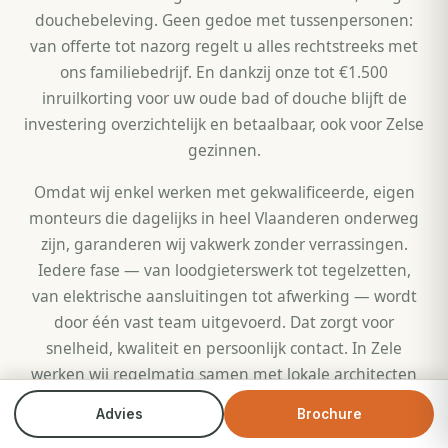
douchebeleving. Geen gedoe met tussenpersonen:
van offerte tot nazorg regelt u alles rechtstreeks met
ons familiebedrijf. En dankzij onze tot €1.500
inruilkorting voor uw oude bad of douche blijft de
investering overzichtelijk en betaalbaar, ook voor Zelse
gezinnen.
Omdat wij enkel werken met gekwalificeerde, eigen
monteurs die dagelijks in heel Vlaanderen onderweg
zijn, garanderen wij vakwerk zonder verrassingen.
Iedere fase — van loodgieterswerk tot tegelzetten,
van elektrische aansluitingen tot afwerking — wordt
door één vast team uitgevoerd. Dat zorgt voor
snelheid, kwaliteit en persoonlijk contact. In Zele
werken wij regelmatig samen met lokale architecten
en aannemers wanneer een grotere renovatie nodig
Advies
Brochure
Bel direct
Brochure
is, maar voor standaard comfortdouches en