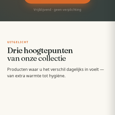
Vrijblijvend · geen verplichting
UITGELICHT
Drie hoogtepunten
van onze collectie
Badkamermeubels
Producten waar u het verschil dagelijks in voelt —
Sunshowers
Spoeltoiletten
van extra warmte tot hygiëne.
Hang- en staande meubels met soft-close — op
Infrarood-warmte voor en na het douchen, zonder
maat van uw wastafel.
Geïntegreerde warme spoeling — fris,
wachten op de cv.
comfortabel en minder papier.
OPBERGEN
COMFORT
HYGIËNE