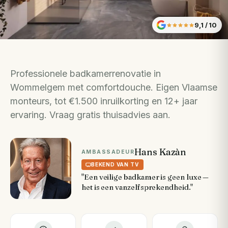
9,1
/ 10
Professionele badkamerrenovatie in
Wommelgem met comfortdouche. Eigen Vlaamse
monteurs, tot €1.500 inruilkorting en 12+ jaar
ervaring. Vraag gratis thuisadvies aan.
Hans Kazàn
AMBASSADEUR
BEKEND VAN TV
"Een veilige badkamer is geen luxe —
het is een vanzelfsprekendheid."