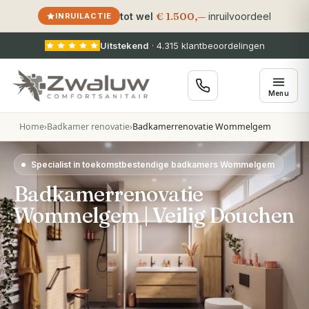
€ 1.500,—
tot wel
inruilvoordeel
INRUILACTIE
Uitstekend
·
4.315
klantbeoordelingen
Menu
Home
›
Badkamer renovatie
›
Badkamerrenovatie Wommelgem
Specialist in toekomstbestendige badkamers Wommelgem
Badkamerrenovatie
Wommelgem | Veilig Douchen