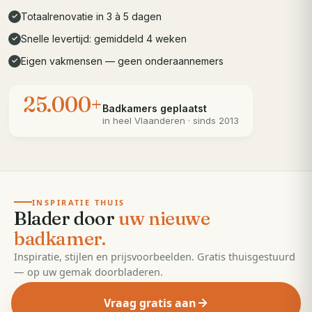
Totaalrenovatie in 3 à 5 dagen
✓
Snelle levertijd: gemiddeld 4 weken
✓
Eigen vakmensen — geen onderaannemers
✓
25.000+
Badkamers geplaatst
in heel
Vlaanderen
· sinds 2013
· 55 pagina's
EDITIE
2026
INSPIRATIE THUIS
Blader door
uw nieuwe
badkamer.
Inspiratie, stijlen en prijsvoorbeelden. Gratis thuisgestuurd
— op uw gemak doorbladeren.
Vraag gratis aan