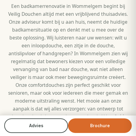
Een badkamerrenovatie in Wommelgem begint bij
Veilig Douchen altijd met een vrijblijvend thuisadvies.
Onze adviseur komt bij u aan huis, neemt de huidige
badkamersituatie op en denkt met u mee over de
beste oplossing. Wij luisteren naar uw wensen: wilt u
een inloopdouche, een zitje in de douche,
antislipvloer of handgrepen? In Wommelgem zien wij
regelmatig dat bewoners kiezen voor een volledige
vervanging van bad naar douche, wat niet alleen
veiliger is maar ook meer bewegingsruimte creëert.
Onze comfortdouches zijn perfect geschikt voor
senioren, maar ook voor iedereen die meer gemak en
moderne uitstraling wenst. Het mooie aan onze
aanpak is dat wij alles verzorgen: van ontwerp tot
plaatsing, loodgieterswerk tot tegelwerk. U heeft één
aanspreekpunt en weet precies waar u aan toe bent.
Advies
Brochure
Bel direct
Brochure
Bovendien werken wij uitsluitend met eigen Vlaamse