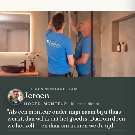
EIGEN MONTAGETEAM
Jeroen
HOOFD-MONTEUR
· 10 jaar in dienst
"Als een monteur onder mijn naam bij u thuis
werkt, dan wil ik dat het goed is. Daarom doen
VOORHEEN → NA
we het zelf — en daarom nemen we de tijd."
Uw badkamer, volledig vernieuwd in