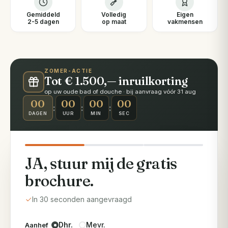
Gemiddeld
Volledig
Eigen
2-5 dagen
op maat
vakmensen
ZOMER-ACTIE
Tot € 1.500,— inruilkorting
op uw oude bad of douche · bij aanvraag vóór 31 aug
00
00
00
00
:
:
:
DAGEN
UUR
MIN
SEC
JA, stuur mij de gratis
brochure.
In 30 seconden aangevraagd
Dhr.
Mevr.
Aanhef