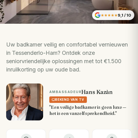
9,1
/ 10
Uw badkamer veilig en comfortabel vernieuwen
in Tessenderlo-Ham? Ontdek onze
seniorvriendelijke oplossingen met tot €1.500
inruilkorting op uw oude bad.
Hans Kazàn
AMBASSADEUR
BEKEND VAN TV
"Een veilige badkamer is geen luxe —
het is een vanzelfsprekendheid."