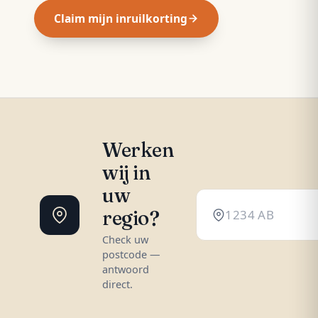
Claim mijn inruilkorting
Werken
wij in
uw
regio?
Check uw
postcode —
antwoord
direct.