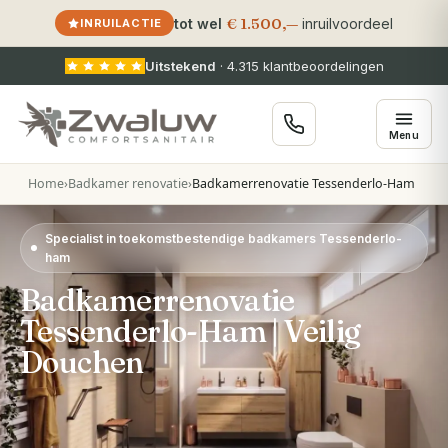
€ 1.500,—
tot wel
inruilvoordeel
INRUILACTIE
Uitstekend
·
4.315
klantbeoordelingen
Menu
Home
›
Badkamer renovatie
›
Badkamerrenovatie Tessenderlo-Ham
Specialist in toekomstbestendige badkamers Tessenderlo-
ham
Badkamerrenovatie
Tessenderlo-Ham | Veilig
Douchen