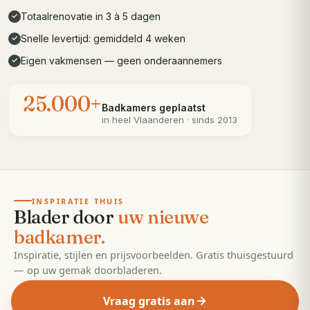
Totaalrenovatie in 3 à 5 dagen
✓
Snelle levertijd: gemiddeld 4 weken
✓
Eigen vakmensen — geen onderaannemers
✓
25.000+
Badkamers geplaatst
in heel
Vlaanderen
· sinds 2013
· 55 pagina's
EDITIE
2026
INSPIRATIE THUIS
Blader door
uw nieuwe
badkamer.
Inspiratie, stijlen en prijsvoorbeelden. Gratis thuisgestuurd
— op uw gemak doorbladeren.
Vraag gratis aan