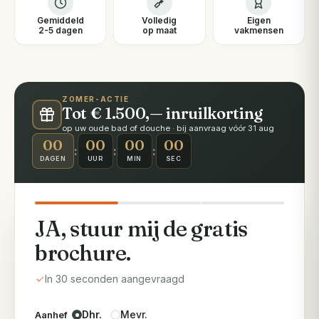
Gemiddeld
Volledig
Eigen
2-5 dagen
op maat
vakmensen
ZOMER-ACTIE
Tot € 1.500,— inruilkorting
op uw oude bad of douche · bij aanvraag vóór 31 aug
00
00
00
00
:
:
:
DAGEN
UUR
MIN
SEC
JA, stuur mij de gratis
brochure.
In 30 seconden aangevraagd
Dhr.
Mevr.
Aanhef