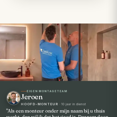
EIGEN MONTAGETEAM
Jeroen
HOOFD-MONTEUR
· 10 jaar in dienst
"Als een monteur onder mijn naam bij u thuis
werkt, dan wil ik dat het goed is. Daarom doen
VOORHEEN → NA