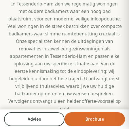
In Tessenderlo-Ham zien we regelmatig woningen
met oudere badkamers waar een hoog bad
plaatsruimt voor een moderne, veilige inloopdouche.
Veel woningen in de streek beschikken over compacte
badkamers waar slimme ruimtebenutting cruciaal is.
Onze specialisten kennen de uitdagingen van
renovaties in zowel eengezinswoningen als
appartementen in Tessenderlo-Ham en passen elke
oplossing aan uw specifieke situatie aan. Van de
eerste kennismaking tot de eindoplevering: wij
begeleiden u door het hele traject. U ontvangt eerst
vrijblijvend thuisadvies, waarbij we uw huidige
badkamer opmeten en uw wensen bespreken.
Vervolgens ontvangt u een helder offerte-voorstel op
maat.
Advies
Brochure
Bel direct
Brochure
Wat Veilig Douchen onderscheidt in Tessenderlo-Ham
is onze totaalaanpak. Wij verzorgen niet alleen de