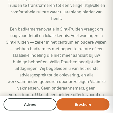
Truiden te transformeren tot een veilige, stijlvolle en
comfortabele ruimte waar u jarenlang plezier van
heeft.
Een badkamerrenovatie in Sint-Truiden vraagt om
oog voor detail en lokale kennis. Veel woningen in
Sint-Truiden — zeker in het centrum en oudere wijken
— hebben badkamers met beperkte ruimte of een
klassieke indeling die niet meer aansluit bij uw
huidige behoeften. Veilig Douchen begrijpt die
uitdagingen. Wij begeleiden u van het eerste
adviesgesprek tot de oplevering, en alle
werkzaamheden gebeuren door onze eigen Vlaamse
vakmensen. Geen onderaannemers, geen
verrassingen. U krijgt een heldere offerte vooraf en
duidelijke afspraken over planning en uitvoering.
Advies
Brochure
Bel direct
Brochure
Bovendien bieden wij specifiek voor inwoners van