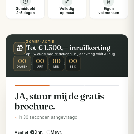
Gemiddeld
Volledig
Eigen
2-5 dagen
op maat
vakmensen
ZOMER-ACTIE
Tot € 1.500,— inruilkorting
op uw oude bad of douche · bij aanvraag vóór 31 aug
00
00
00
00
:
:
:
DAGEN
UUR
MIN
SEC
JA, stuur mij de gratis
brochure.
In 30 seconden aangevraagd
Dhr.
Mevr.
Aanhef