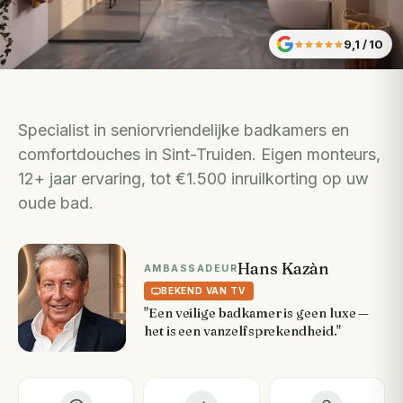
9,1
/ 10
Specialist in seniorvriendelijke badkamers en
comfortdouches in Sint-Truiden. Eigen monteurs,
12+ jaar ervaring, tot €1.500 inruilkorting op uw
oude bad.
Hans Kazàn
AMBASSADEUR
BEKEND VAN TV
"Een veilige badkamer is geen luxe —
het is een vanzelfsprekendheid."