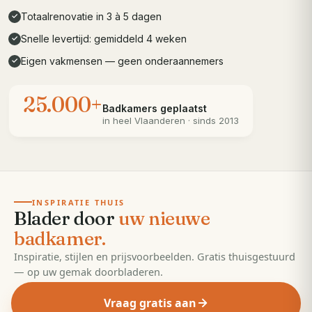
Totaalrenovatie in 3 à 5 dagen
✓
Snelle levertijd: gemiddeld 4 weken
✓
Eigen vakmensen — geen onderaannemers
✓
25.000+
Badkamers geplaatst
in heel
Vlaanderen
· sinds 2013
· 55 pagina's
EDITIE
2026
INSPIRATIE THUIS
Blader door
uw nieuwe
badkamer.
Inspiratie, stijlen en prijsvoorbeelden. Gratis thuisgestuurd
— op uw gemak doorbladeren.
Vraag gratis aan