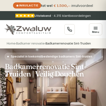
€ 1.500,—
tot wel
inruilvoordeel
INRUILACTIE
Uitstekend
·
4.315
klantbeoordelingen
Menu
Home
›
Badkamer renovatie
›
Badkamerrenovatie Sint-Truiden
Specialist in toekomstbestendige badkamers Sint-truiden
Badkamerrenovatie Sint-
Truiden | Veilig Douchen