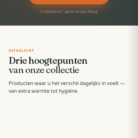
Vrijblijvend · geen verplichting
UITGELICHT
Drie hoogtepunten
van onze collectie
Badkamermeubels
Producten waar u het verschil dagelijks in voelt —
Sunshowers
Spoeltoiletten
van extra warmte tot hygiëne.
Hang- en staande meubels met soft-close — op
Infrarood-warmte voor en na het douchen, zonder
maat van uw wastafel.
Geïntegreerde warme spoeling — fris,
wachten op de cv.
comfortabel en minder papier.
OPBERGEN
COMFORT
HYGIËNE