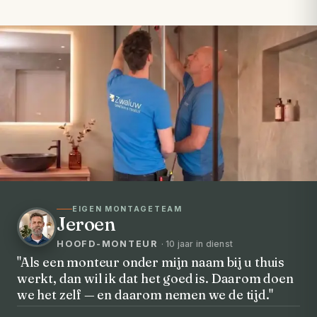
EIGEN MONTAGETEAM
Jeroen
HOOFD-MONTEUR
· 10 jaar in dienst
"Als een monteur onder mijn naam bij u thuis
werkt, dan wil ik dat het goed is. Daarom doen
VOORHEEN → NA
we het zelf — en daarom nemen we de tijd."
Uw badkamer, volledig vernieuwd in