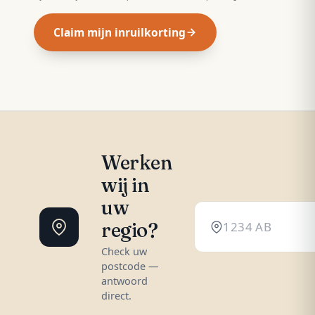
Claim mijn inruilkorting
Werken
wij in
uw
regio?
Check uw
postcode —
antwoord
direct.