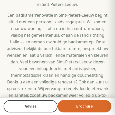
in Sint-Pieters-Leeuw.
Een badkamerrenovatie in Sint-Pieters-Leeuw begint
altijd met een persoonlijk adviesgesprek. Wij komen
naar uw woning — of u nu in het centrum woont,
vlakbij het gemeentehuis, of aan de rand richting
Halle — en nemen uw huidige badkamer op. Onze
adviseur bekijkt de beschikbare ruimte, bespreekt uw
wensen en laat u verschillende materialen en kleuren
zien. Veel bewoners van Sint-Pieters-Leeuw kiezen
voor een inloopdouche met antislipvloer,
thermostatische kraan en handige douchezitting.
Denkt u aan een volledige renovatie? Ook dan kunt u
op ons rekenen. Wij vervangen tegels, loodgieterwerk
en sanitair, zodat uw badkamer weer volledig up-to-
date is. Bovendien bieden wij tot €1.500 inruilkorting
Advies
Brochure
Bel direct
Brochure
als u uw oude bad of douche laat vervangen door een