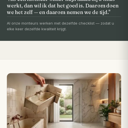
werkt, dan wil ik dat het goed is. Daarom doen
VOORHEEN → NA
we het zelf — en daarom nemen we de tijd."
Uw badkamer, volledig vernieuwd in
3-5 dagen
Al onze monteurs werken met dezelfde checklist — zodat u
elke keer dezelfde kwaliteit krijgt.
Compleet ontzorgd — gratis 3D-ontwerp, eigen vakmensen,
levertijd van slechts 4 weken.