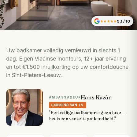
9,1
/ 10
Uw badkamer volledig vernieuwd in slechts 1
dag. Eigen Vlaamse monteurs, 12+ jaar ervaring
en tot €1.500 inruilkorting op uw comfortdouche
in Sint-Pieters-Leeuw.
Hans Kazàn
AMBASSADEUR
BEKEND VAN TV
"Een veilige badkamer is geen luxe —
het is een vanzelfsprekendheid."