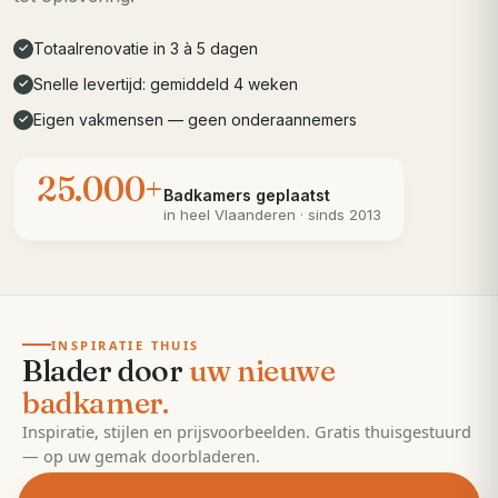
Totaalrenovatie in 3 à 5 dagen
✓
Snelle levertijd: gemiddeld 4 weken
✓
Eigen vakmensen — geen onderaannemers
✓
25.000+
Badkamers geplaatst
in heel
Vlaanderen
· sinds 2013
· 55 pagina's
EDITIE
2026
INSPIRATIE THUIS
Blader door
uw nieuwe
badkamer.
Inspiratie, stijlen en prijsvoorbeelden. Gratis thuisgestuurd
— op uw gemak doorbladeren.