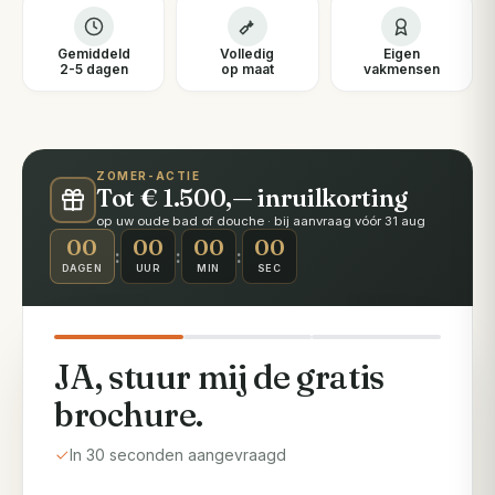
Gemiddeld
Volledig
Eigen
2-5 dagen
op maat
vakmensen
ZOMER-ACTIE
Tot € 1.500,— inruilkorting
op uw oude bad of douche · bij aanvraag vóór 31 aug
00
00
00
00
:
:
:
DAGEN
UUR
MIN
SEC
JA, stuur mij de gratis
brochure.
In 30 seconden aangevraagd