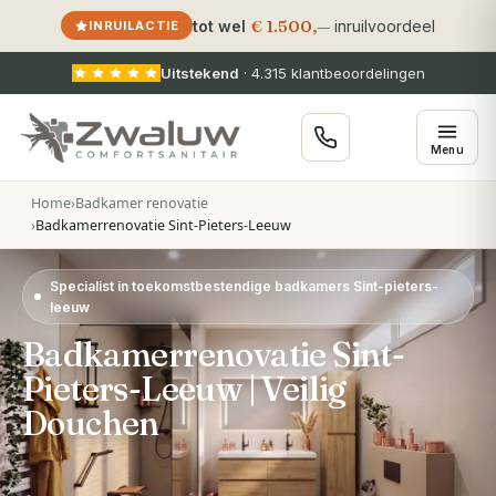
€ 1.500,—
tot wel
inruilvoordeel
INRUILACTIE
Uitstekend
·
4.315
klantbeoordelingen
Menu
Home
›
Badkamer renovatie
›
Badkamerrenovatie Sint-Pieters-Leeuw
Specialist in toekomstbestendige badkamers Sint-pieters-
leeuw
Badkamerrenovatie Sint-
Pieters-Leeuw | Veilig
Douchen