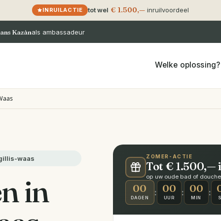
€ 1.500,—
tot wel
inruilvoordeel
INRUILACTIE
ans Kazàn
als ambassadeur
Welke oplossing?
-Waas
ZOMER-ACTIE
gillis-waas
Tot € 1.500,— 
n in
op uw oude bad of douche ·
00
00
00
:
:
:
DAGEN
UUR
MIN