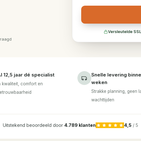
Versleutelde SSL
vraagd
l 12,5 jaar dé specialist
Snelle levering binn
weken
n kwaliteit, comfort en
Strakke planning, geen 
etrouwbaarheid
wachttijden
Uitstekend beoordeeld door
4.789 klanten
4,5
/ 5