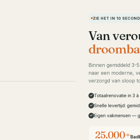
ZIE HET IN 10 SECON
Van vero
droomba
Binnen gemiddeld 3-
naar een moderne, ve
LIVE DEMO · 10s
verzorgd van sloop to
Totaalrenovatie in 3 
✓
Snelle levertijd: gem
✓
Eigen vakmensen — 
✓
25.000+
Bad