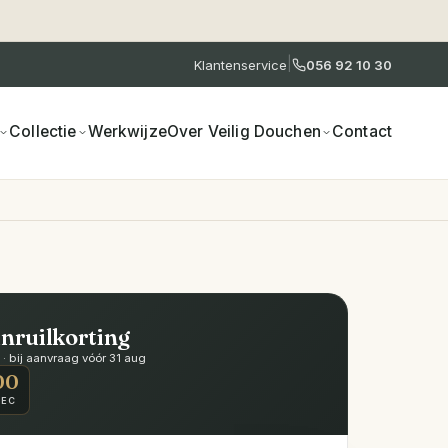
|
Klantenservice
056 92 10 30
Collectie
Werkwijze
Over Veilig Douchen
Contact
inruilkorting
 bij aanvraag vóór 31 aug
00
SEC