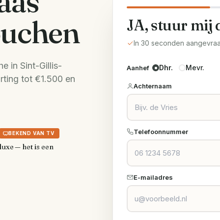
aas
ouchen
JA, stuur mij 
In 30 seconden aangevra
in Sint-Gillis-
Dhr.
Mevr.
Aanhef
rting tot €1.500 en
Achternaam
Telefoonnummer
BEKEND VAN TV
luxe — het is een
E-mailadres