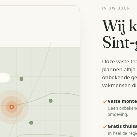
IN UW BUURT
Wij 
Sint-
Onze vaste te
plannen altij
onbekende ge
vakmensen di
Vaste monteu
Geen onbekend
omgeving.
Gratis thui
In heel de regi