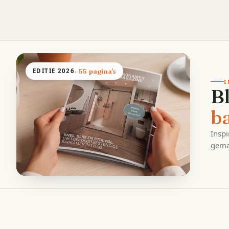
EDITIE
2026
· 55 pagina's
I
B
b
Inspi
gema