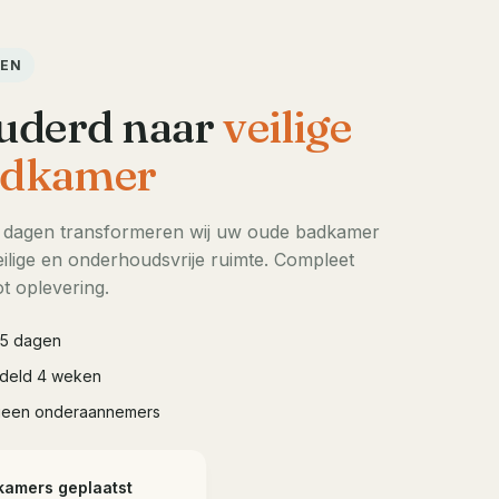
DEN
uderd naar
veilige
dkamer
5 dagen transformeren wij uw oude badkamer
ilige en onderhoudsvrije ruimte. Compleet
t oplevering.
à 5 dagen
iddeld 4 weken
geen onderaannemers
kamers geplaatst