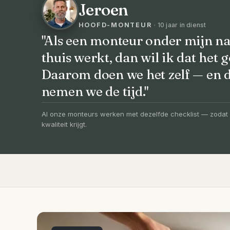
Jeroen
HOOFD-MONTEUR
· 10 jaar in dienst
"Als een monteur onder mijn na
thuis werkt, dan wil ik dat het g
VOORHEEN → NA
Daarom doen we het zelf — en
Uw badkamer, v
nemen we de tijd."
vernieuwd in 3
Al onze monteurs werken met dezelfde checklist — zodat 
kwaliteit krijgt.
Compleet ontzorgd — gratis 3D-ontwerp, e
slechts 4 weken.