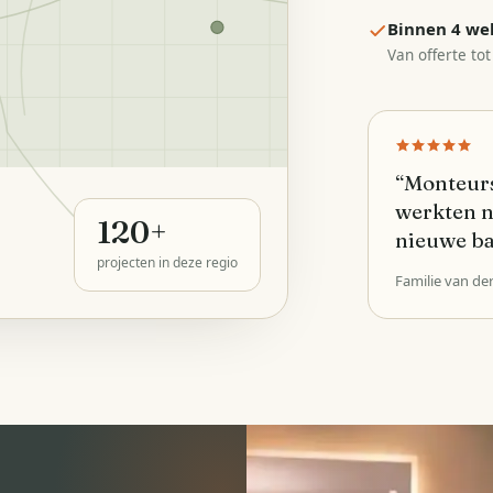
Binnen 4 we
Van offerte tot
“
Monteurs
werkten n
120
+
nieuwe b
projecten in deze regio
Familie van de