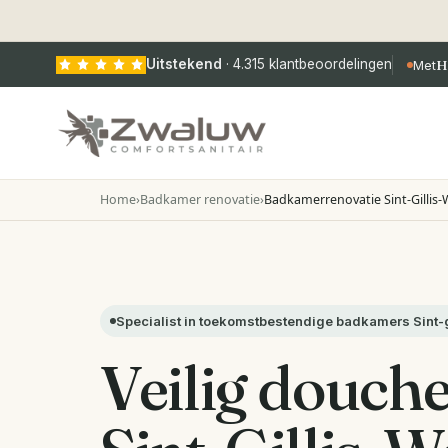
Uitstekend
·
4.315
klantbeoordelingen
Met
H
Home
›
Badkamer renovatie
›
Badkamerrenovatie Sint-Gillis
Specialist in toekomstbestendige badkamers Sint-
Veilig douche