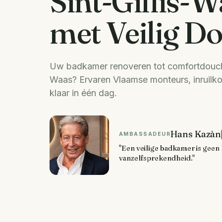
Sint-Gillis-W
met Veilig D
Uw badkamer renoveren tot comfortdouche 
Waas? Ervaren Vlaamse monteurs, inruilko
klaar in één dag.
Hans Kazàn
AMBASSADEUR
"Een veilige badkamer is geen 
vanzelfsprekendheid."