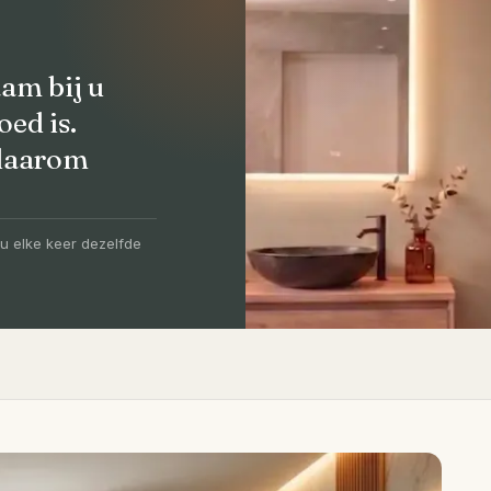
am bij u
oed is.
 daarom
olledig
-5 dagen
u elke keer dezelfde
igen vakmensen, levertijd van