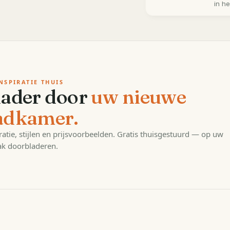
in h
NSPIRATIE THUIS
lader door
uw nieuwe
adkamer.
ratie, stijlen en prijsvoorbeelden. Gratis thuisgestuurd — op uw
k doorbladeren.