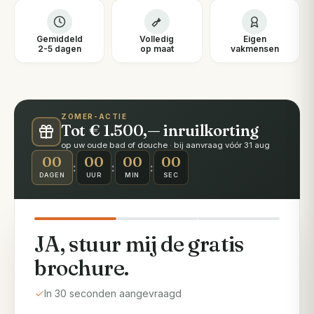
Gemiddeld
Volledig
Eigen
2-5 dagen
op maat
vakmensen
ZOMER-ACTIE
Tot € 1.500,— inruilkorting
op uw oude bad of douche · bij aanvraag vóór 31 aug
00
00
00
00
:
:
:
DAGEN
UUR
MIN
SEC
JA, stuur mij de gratis
brochure.
In 30 seconden aangevraagd