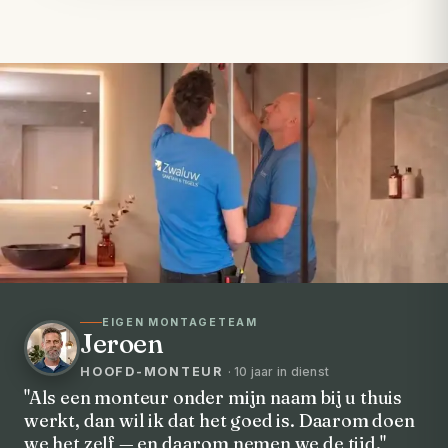
EIGEN MONTAGETEAM
Jeroen
HOOFD-MONTEUR
· 10 jaar in dienst
"Als een monteur onder mijn naam bij u thuis
werkt, dan wil ik dat het goed is. Daarom doen
VOORHEEN → NA
we het zelf — en daarom nemen we de tijd."