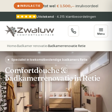
€ 1.500,—
tot wel
inruilvoordeel
INRUILACTIE
Uitstekend
·
4.315
klantbeoordelingen
Menu
Home
›
Badkamer renovatie
›
Badkamerrenovatie Retie
Specialist in toekomstbestendige badkamers Retie
Comfortdouche &
badkamerrenovatie in Retie