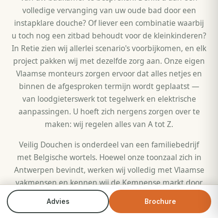
volledige vervanging van uw oude bad door een
instapklare douche? Of liever een combinatie waarbij
u toch nog een zitbad behoudt voor de kleinkinderen?
In Retie zien wij allerlei scenario's voorbijkomen, en elk
project pakken wij met dezelfde zorg aan. Onze eigen
Vlaamse monteurs zorgen ervoor dat alles netjes en
binnen de afgesproken termijn wordt geplaatst —
van loodgieterswerk tot tegelwerk en elektrische
aanpassingen. U hoeft zich nergens zorgen over te
maken: wij regelen alles van A tot Z.
Veilig Douchen is onderdeel van een familiebedrijf
met Belgische wortels. Hoewel onze toonzaal zich in
Antwerpen bevindt, werken wij volledig met Vlaamse
vakmensen en kennen wij de Kempense markt door
en door. In Retie leveren wij kwaliteit die blijft: antislip
Advies
Brochure
Bel direct
Brochure
vloeren, stevige beugels, ruime douchedeuren en