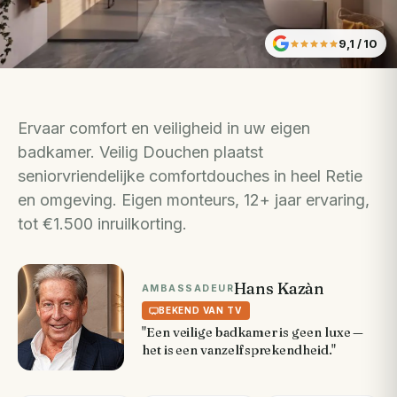
9,1
/ 10
Ervaar comfort en veiligheid in uw eigen
badkamer. Veilig Douchen plaatst
seniorvriendelijke comfortdouches in heel Retie
en omgeving. Eigen monteurs, 12+ jaar ervaring,
tot €1.500 inruilkorting.
Hans Kazàn
AMBASSADEUR
BEKEND VAN TV
"Een veilige badkamer is geen luxe —
het is een vanzelfsprekendheid."