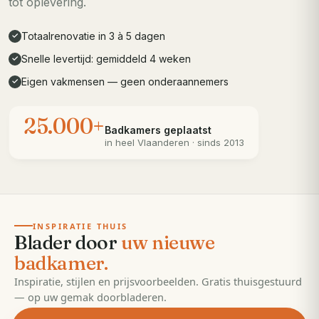
tot oplevering.
Totaalrenovatie in 3 à 5 dagen
✓
Snelle levertijd: gemiddeld 4 weken
✓
Eigen vakmensen — geen onderaannemers
✓
25.000+
Badkamers geplaatst
in heel
Vlaanderen
· sinds 2013
· 55 pagina's
EDITIE
2026
INSPIRATIE THUIS
Blader door
uw nieuwe
badkamer.
Inspiratie, stijlen en prijsvoorbeelden. Gratis thuisgestuurd
— op uw gemak doorbladeren.