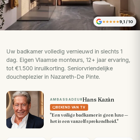
9,1
/ 10
Uw badkamer volledig vernieuwd in slechts 1
dag. Eigen Vlaamse monteurs, 12+ jaar ervaring,
tot €1.500 inruilkorting. Seniorvriendelijke
doucheplezier in Nazareth-De Pinte.
Hans Kazàn
AMBASSADEUR
BEKEND VAN TV
"Een veilige badkamer is geen luxe —
het is een vanzelfsprekendheid."