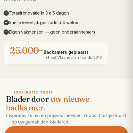
Totaalrenovatie in 3 à 5 dagen
✓
Snelle levertijd: gemiddeld 4 weken
✓
Eigen vakmensen — geen onderaannemers
✓
25.000+
Badkamers geplaatst
in heel
Vlaanderen
· sinds 2013
· 55 pagina's
EDITIE
2026
INSPIRATIE THUIS
Blader door
uw nieuwe
badkamer.
Inspiratie, stijlen en prijsvoorbeelden. Gratis thuisgestuurd
— op uw gemak doorbladeren.