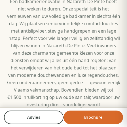
Een badkamerrenovatie in Nazareth-De Pinte hoeft
niet weken te duren. Onze specialiteit is het
vernieuwen van uw volledige badkamer in slechts één
dag. Wij plaatsen seniorvriendelijke comfortdouches
met antislipvloer, stevige handgrepen en een lage
instap. Perfect voor wie langer veilig en zelfstandig wil
blijven wonen in Nazareth-De Pinte. Veel inwoners
van deze charmante gemeente kiezen voor onze
diensten omdat wij alles uit één hand regelen: van
het verwijderen van het oude bad tot het plaatsen
van moderne douchewanden en luxe regendouches.
Geen onderaannemers, geen gedoe — gewoon eerlijk
Vlaams vakmanschap. Bovendien bieden wij tot
€1.500 inruilkorting op uw oude sanitair, waardoor uw
investering direct voordeliger wordt.
De woningen in Nazareth-De Pinte zijn divers: van
Advies
Brochure
Bel direct
Brochure
charmante dorpswoningen in Nazareth-centrum tot