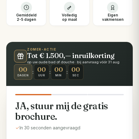
Gemiddeld
Volledig
Eigen
2-5 dagen
op maat
vakmensen
ZOMER-ACTIE
Tot € 1.500,— inruilkorting
op uw oude bad of douche · bij aanvraag vóór 31 aug
00
00
00
00
:
:
:
DAGEN
UUR
MIN
SEC
JA, stuur mij de gratis
brochure.
In 30 seconden aangevraagd