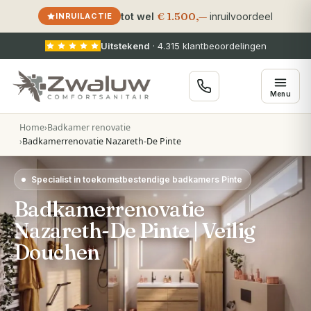
€ 1.500,—
tot wel
inruilvoordeel
INRUILACTIE
Uitstekend
·
4.315
klantbeoordelingen
Menu
Home
›
Badkamer renovatie
›
Badkamerrenovatie Nazareth-De Pinte
Specialist in toekomstbestendige badkamers Pinte
Badkamerrenovatie
Nazareth-De Pinte | Veilig
Douchen