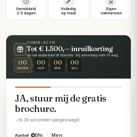
Gemiddeld
Volledig
Eigen
2-5 dagen
op maat
vakmensen
ZOMER-ACTIE
Tot € 1.500,— inruilkorting
op uw oude bad of douche · bij aanvraag vóór 31 aug
00
00
00
00
:
:
:
DAGEN
UUR
MIN
SEC
JA, stuur mij de gratis
brochure.
In 30 seconden aangevraagd
Dhr.
Mevr.
Aanhef