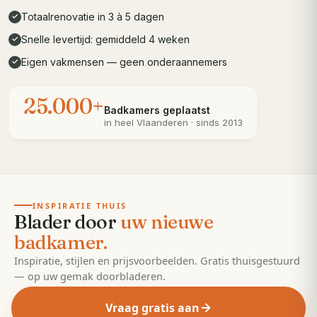
Totaalrenovatie in 3 à 5 dagen
✓
Snelle levertijd: gemiddeld 4 weken
✓
Eigen vakmensen — geen onderaannemers
✓
25.000+
Badkamers geplaatst
in heel
Vlaanderen
· sinds 2013
· 55 pagina's
EDITIE
2026
INSPIRATIE THUIS
Blader door
uw nieuwe
badkamer.
Inspiratie, stijlen en prijsvoorbeelden. Gratis thuisgestuurd
— op uw gemak doorbladeren.
Vraag gratis aan