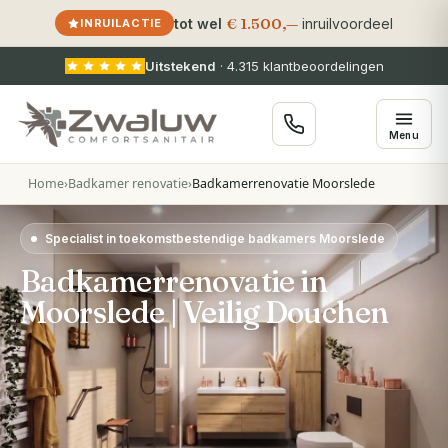
€ 1.500,—
tot wel
inruilvoordeel
INRUILACTIE
Uitstekend
·
4.315
klantbeoordelingen
Menu
Home
›
Badkamer renovatie
›
Badkamerrenovatie Moorslede
Specialist in toekomstbestendige badkamers Moorslede
Badkamerrenovatie in
Moorslede | Veilig Douchen