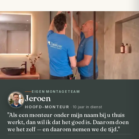
EIGEN MONTAGETEAM
Jeroen
HOOFD-MONTEUR
· 10 jaar in dienst
"Als een monteur onder mijn naam bij u thuis
werkt, dan wil ik dat het goed is. Daarom doen
VOORHEEN → NA
we het zelf — en daarom nemen we de tijd."
Uw badkamer, volledig vernieuwd in