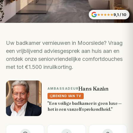
9,1
/ 10
Uw badkamer vernieuwen in Moorslede? Vraag
een vrijblijvend adviesgesprek aan huis aan en
ontdek onze seniorvriendelijke comfortdouches
met tot €1.500 inruilkorting.
Hans Kazàn
AMBASSADEUR
BEKEND VAN TV
"Een veilige badkamer is geen luxe —
het is een vanzelfsprekendheid."