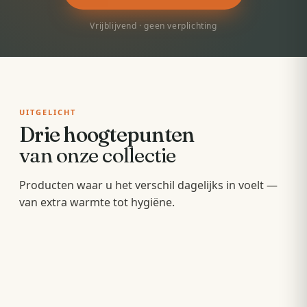
Vrijblijvend · geen verplichting
UITGELICHT
Drie hoogtepunten
van onze collectie
Badkamermeubels
Producten waar u het verschil dagelijks in voelt —
Sunshowers
Spoeltoiletten
van extra warmte tot hygiëne.
Hang- en staande meubels met soft-close — op
Infrarood-warmte voor en na het douchen, zonder
maat van uw wastafel.
Geïntegreerde warme spoeling — fris,
wachten op de cv.
comfortabel en minder papier.
OPBERGEN
COMFORT
HYGIËNE