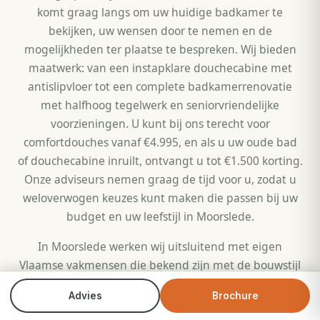
komt graag langs om uw huidige badkamer te
bekijken, uw wensen door te nemen en de
mogelijkheden ter plaatse te bespreken. Wij bieden
maatwerk: van een instapklare douchecabine met
antislipvloer tot een complete badkamerrenovatie
met halfhoog tegelwerk en seniorvriendelijke
voorzieningen. U kunt bij ons terecht voor
comfortdouches vanaf €4.995, en als u uw oude bad
of douchecabine inruilt, ontvangt u tot €1.500 korting.
Onze adviseurs nemen graag de tijd voor u, zodat u
weloverwogen keuzes kunt maken die passen bij uw
budget en uw leefstijl in Moorslede.
In Moorslede werken wij uitsluitend met eigen
Vlaamse vakmensen die bekend zijn met de bouwstijl
en typische badkamerindelingen in West-Vlaanderen.
Advies
Brochure
Bel direct
Brochure
Of het nu gaat om een renovatie in een klassieke