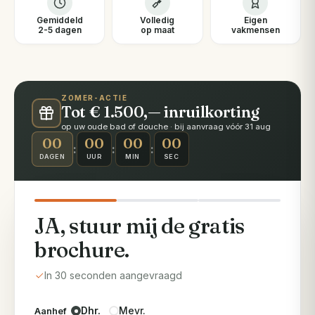
Gemiddeld
Volledig
Eigen
2-5 dagen
op maat
vakmensen
ZOMER-ACTIE
Tot € 1.500,— inruilkorting
op uw oude bad of douche · bij aanvraag vóór 31 aug
00
00
00
00
:
:
:
DAGEN
UUR
MIN
SEC
JA, stuur mij de gratis
brochure.
In 30 seconden aangevraagd
Dhr.
Mevr.
Aanhef