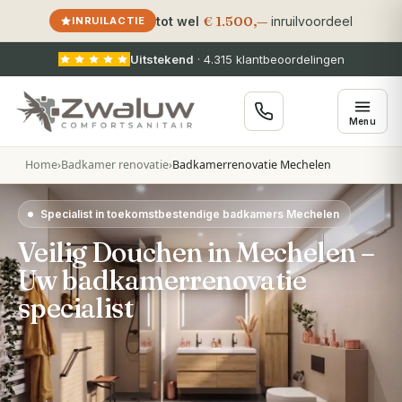
€ 1.500,—
tot wel
inruilvoordeel
INRUILACTIE
Uitstekend
·
4.315
klantbeoordelingen
Menu
Home
›
Badkamer renovatie
›
Badkamerrenovatie Mechelen
Specialist in toekomstbestendige badkamers Mechelen
Veilig Douchen in Mechelen –
Uw badkamerrenovatie
specialist