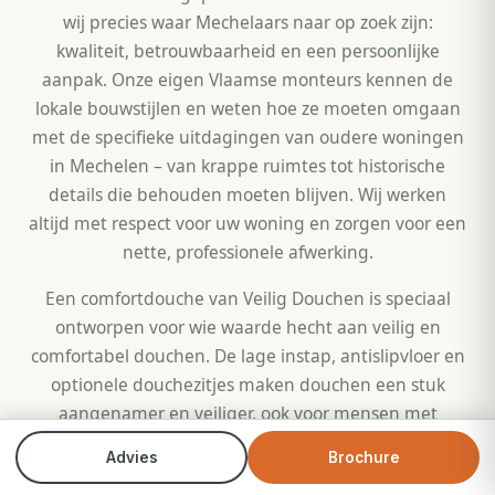
wij precies waar Mechelaars naar op zoek zijn:
kwaliteit, betrouwbaarheid en een persoonlijke
aanpak. Onze eigen Vlaamse monteurs kennen de
lokale bouwstijlen en weten hoe ze moeten omgaan
met de specifieke uitdagingen van oudere woningen
in Mechelen – van krappe ruimtes tot historische
details die behouden moeten blijven. Wij werken
altijd met respect voor uw woning en zorgen voor een
nette, professionele afwerking.
Een comfortdouche van Veilig Douchen is speciaal
ontworpen voor wie waarde hecht aan veilig en
comfortabel douchen. De lage instap, antislipvloer en
optionele douchezitjes maken douchen een stuk
aangenamer en veiliger, ook voor mensen met
beperkte mobiliteit. Dat betekent dat u langer
Advies
Brochure
Bel direct
Brochure
zelfstandig kunt blijven wonen in uw vertrouwde