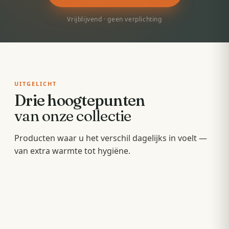
Vrijblijvend · geen verplichting
UITGELICHT
Drie hoogtepunten
van onze collectie
Badkamermeubels
Producten waar u het verschil dagelijks in voelt —
Sunshowers
Spoeltoiletten
van extra warmte tot hygiëne.
Hang- en staande meubels met soft-close — op
Infrarood-warmte voor en na het douchen, zonder
maat van uw wastafel.
Geïntegreerde warme spoeling — fris,
wachten op de cv.
comfortabel en minder papier.
OPBERGEN
COMFORT
HYGIËNE