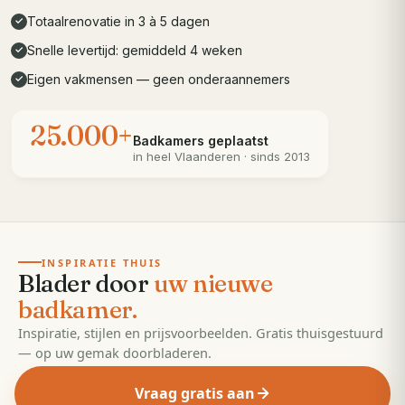
Totaalrenovatie in 3 à 5 dagen
✓
Snelle levertijd: gemiddeld 4 weken
✓
Eigen vakmensen — geen onderaannemers
✓
25.000+
Badkamers geplaatst
in heel
Vlaanderen
· sinds 2013
· 55 pagina's
EDITIE
2026
INSPIRATIE THUIS
Blader door
uw nieuwe
badkamer.
Inspiratie, stijlen en prijsvoorbeelden. Gratis thuisgestuurd
— op uw gemak doorbladeren.
Vraag gratis aan