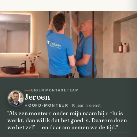
EIGEN MONTAGETEAM
Jeroen
HOOFD-MONTEUR
· 10 jaar in dienst
"Als een monteur onder mijn naam bij u thuis
werkt, dan wil ik dat het goed is. Daarom doen
VOORHEEN → NA
we het zelf — en daarom nemen we de tijd."
Uw badkamer, volledig vernieuwd in