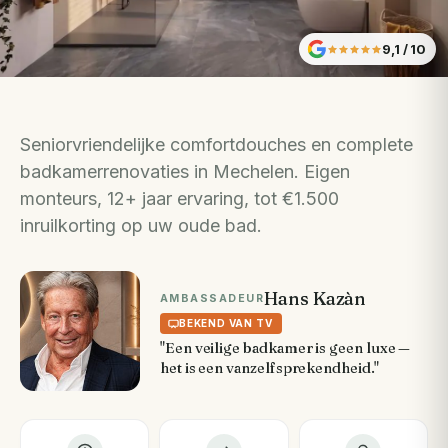
9,1
/ 10
Seniorvriendelijke comfortdouches en complete
badkamerrenovaties in Mechelen. Eigen
monteurs, 12+ jaar ervaring, tot €1.500
inruilkorting op uw oude bad.
Hans Kazàn
AMBASSADEUR
BEKEND VAN TV
"Een veilige badkamer is geen luxe —
het is een vanzelfsprekendheid."