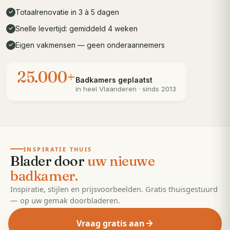
Totaalrenovatie in 3 à 5 dagen
✓
Snelle levertijd: gemiddeld 4 weken
✓
Eigen vakmensen — geen onderaannemers
✓
25.000+
Badkamers geplaatst
in heel
Vlaanderen
· sinds 2013
· 55 pagina's
EDITIE
2026
INSPIRATIE THUIS
Blader door
uw nieuwe
badkamer.
Inspiratie, stijlen en prijsvoorbeelden. Gratis thuisgestuurd
— op uw gemak doorbladeren.
Vraag gratis aan