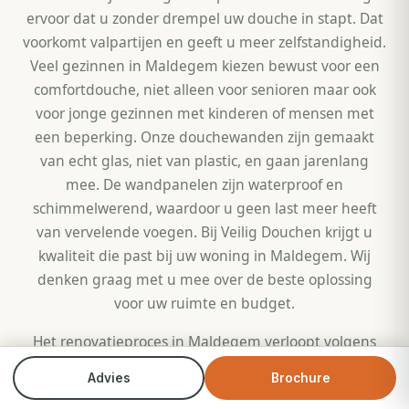
ervoor dat u zonder drempel uw douche in stapt. Dat
voorkomt valpartijen en geeft u meer zelfstandigheid.
Veel gezinnen in Maldegem kiezen bewust voor een
comfortdouche, niet alleen voor senioren maar ook
voor jonge gezinnen met kinderen of mensen met
een beperking. Onze douchewanden zijn gemaakt
van echt glas, niet van plastic, en gaan jarenlang
mee. De wandpanelen zijn waterproof en
schimmelwerend, waardoor u geen last meer heeft
van vervelende voegen. Bij Veilig Douchen krijgt u
kwaliteit die past bij uw woning in Maldegem. Wij
denken graag met u mee over de beste oplossing
voor uw ruimte en budget.
Het renovatieproces in Maldegem verloopt volgens
een vaste werkwijze. Eerst komt één van onze
Advies
Brochure
Bel direct
Brochure
adviseurs bij u thuis voor een vrijblijvend advies. Wij