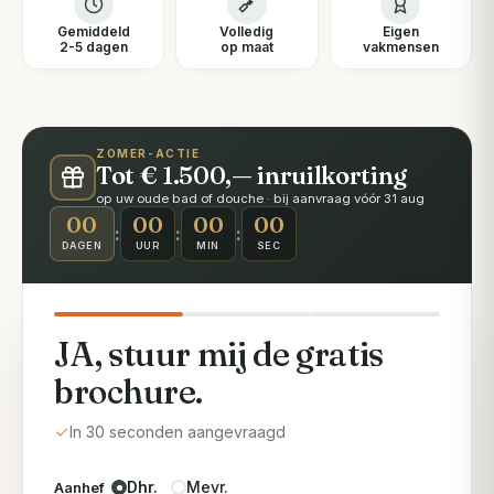
Gemiddeld
Volledig
Eigen
2-5 dagen
op maat
vakmensen
ZOMER-ACTIE
Tot € 1.500,— inruilkorting
op uw oude bad of douche · bij aanvraag vóór 31 aug
00
00
00
00
:
:
:
DAGEN
UUR
MIN
SEC
JA, stuur mij de gratis
brochure.
In 30 seconden aangevraagd
Dhr.
Mevr.
Aanhef