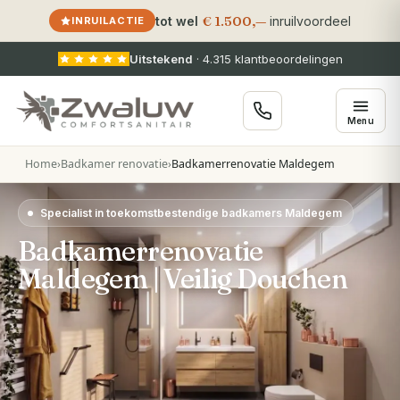
€ 1.500,—
tot wel
inruilvoordeel
INRUILACTIE
Uitstekend
·
4.315
klantbeoordelingen
Menu
Home
›
Badkamer renovatie
›
Badkamerrenovatie Maldegem
Specialist in toekomstbestendige badkamers Maldegem
Badkamerrenovatie
Maldegem | Veilig Douchen