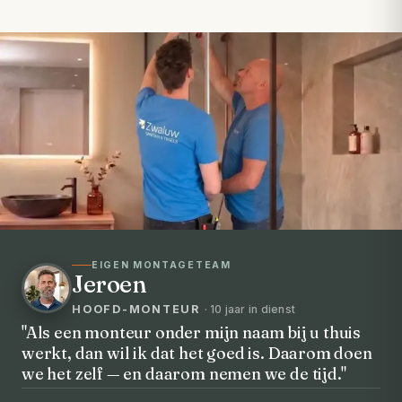
EIGEN MONTAGETEAM
Jeroen
HOOFD-MONTEUR
· 10 jaar in dienst
"Als een monteur onder mijn naam bij u thuis
werkt, dan wil ik dat het goed is. Daarom doen
VOORHEEN → NA
we het zelf — en daarom nemen we de tijd."
Uw badkamer, volledig vernieuwd in