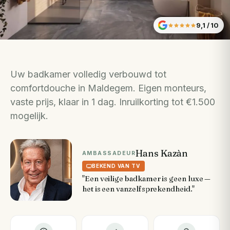
9,1
/ 10
Uw badkamer volledig verbouwd tot
comfortdouche in Maldegem. Eigen monteurs,
vaste prijs, klaar in 1 dag. Inruilkorting tot €1.500
mogelijk.
Hans Kazàn
AMBASSADEUR
BEKEND VAN TV
"Een veilige badkamer is geen luxe —
het is een vanzelfsprekendheid."