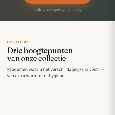
Vrijblijvend · geen verplichting
UITGELICHT
Drie hoogtepunten
van onze collectie
Badkamermeubels
Producten waar u het verschil dagelijks in voelt —
Sunshowers
Spoeltoiletten
van extra warmte tot hygiëne.
Hang- en staande meubels met soft-close — op
Infrarood-warmte voor en na het douchen, zonder
maat van uw wastafel.
Geïntegreerde warme spoeling — fris,
wachten op de cv.
comfortabel en minder papier.
OPBERGEN
COMFORT
HYGIËNE