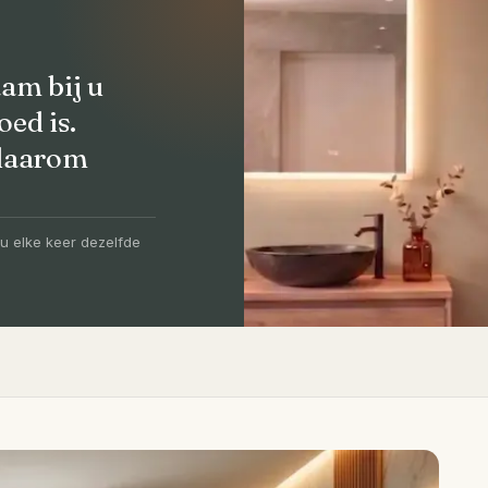
am bij u
oed is.
 daarom
olledig
-5 dagen
u elke keer dezelfde
igen vakmensen, levertijd van