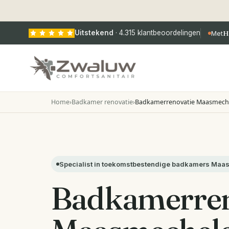
Uitstekend
·
4.315
klantbeoordelingen
Met
H
Home
›
Badkamer renovatie
›
Badkamerrenovatie Maasmech
Specialist in toekomstbestendige badkamers Ma
Badkamerren