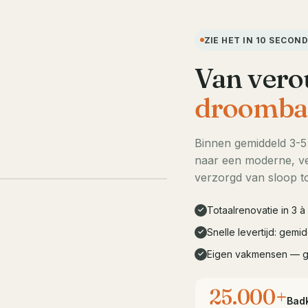
ZIE HET IN 10 SECON
Van vero
droomba
Binnen gemiddeld 3-
naar een moderne, ve
LIVE DEMO · 10s
verzorgd van sloop to
Totaalrenovatie in 3 
✓
Snelle levertijd: gem
✓
Eigen vakmensen — 
✓
25.000+
Bad