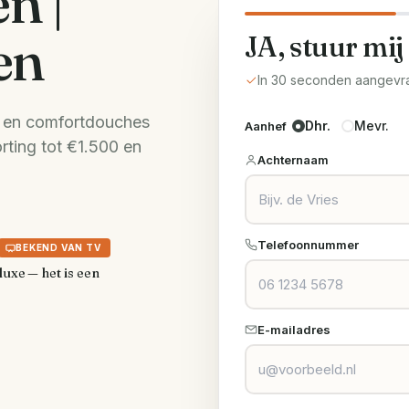
n |
en
JA, stuur mij
In 30 seconden aangevr
s en comfortdouches
Dhr.
Mevr.
Aanhef
rting tot €1.500 en
Achternaam
Telefoonnummer
BEKEND VAN TV
luxe — het is een
E-mailadres