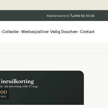
|
Klantenservice
056 92 10 30
Collectie
Werkwijze
Over Veilig Douchen
Contact
 inruilkorting
 · bij aanvraag vóór 31 aug
00
SEC