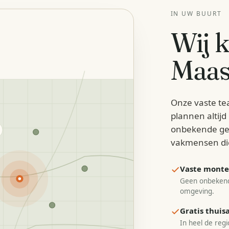
IN UW BUURT
Wij 
Maas
Onze vaste te
plannen altij
onbekende ge
vakmensen di
Vaste monteu
Geen onbekend
omgeving.
Gratis thui
In heel de regi