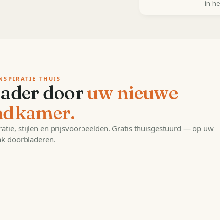
in h
NSPIRATIE THUIS
lader door
uw nieuwe
adkamer.
ratie, stijlen en prijsvoorbeelden. Gratis thuisgestuurd — op uw
k doorbladeren.