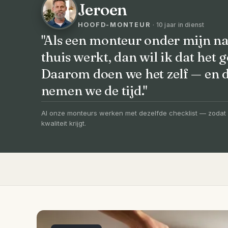
Jeroen
HOOFD-MONTEUR
· 10 jaar in dienst
"Als een monteur onder mijn na
thuis werkt, dan wil ik dat het g
VOORHEEN → NA
Daarom doen we het zelf — en
Uw badkamer, v
nemen we de tijd."
vernieuwd in 3
Al onze monteurs werken met dezelfde checklist — zodat 
kwaliteit krijgt.
Compleet ontzorgd — gratis 3D-ontwerp, e
slechts 4 weken.