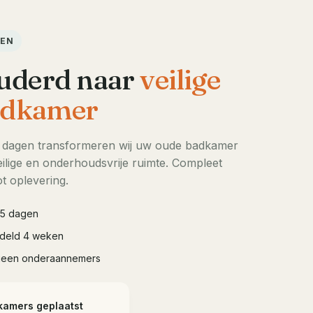
DEN
uderd naar
veilige
dkamer
5 dagen transformeren wij uw oude badkamer
ilige en onderhoudsvrije ruimte. Compleet
t oplevering.
à 5 dagen
iddeld 4 weken
geen onderaannemers
kamers geplaatst