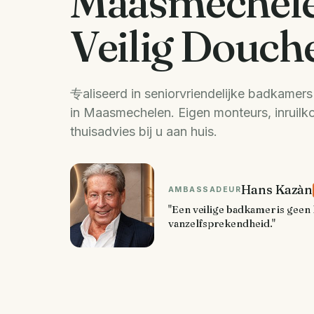
Maasmechele
Veilig Douch
专aliseerd in seniorvriendelijke badkamer
in Maasmechelen. Eigen monteurs, inruilko
thuisadvies bij u aan huis.
Hans Kazàn
AMBASSADEUR
"Een veilige badkamer is geen 
vanzelfsprekendheid."