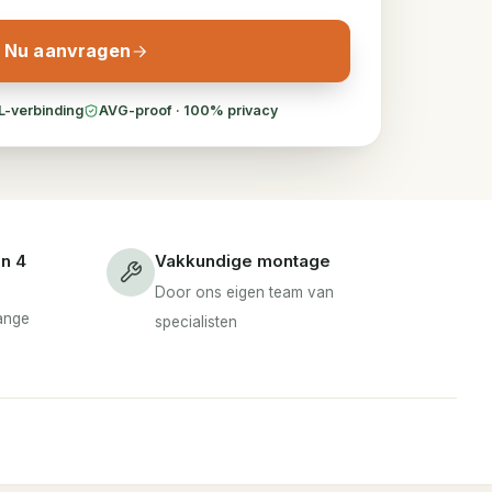
Nu aanvragen
L-verbinding
AVG-proof · 100% privacy
en 4
Vakkundige montage
Door ons eigen team van
lange
specialisten