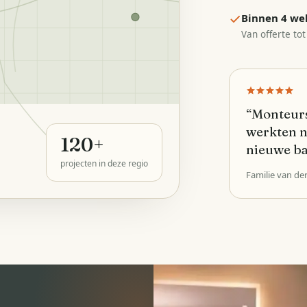
Binnen 4 we
Van offerte tot
“
Monteurs
werkten n
120
+
nieuwe b
projecten in deze regio
Familie van de