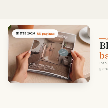
EDITIE
2026
· 55 pagina's
I
B
b
Inspi
gema