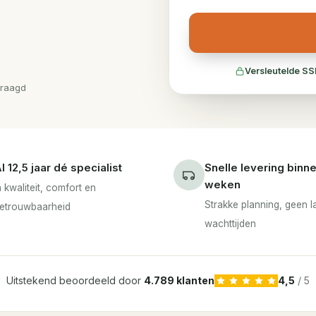
Versleutelde SS
vraagd
l 12,5 jaar dé specialist
Snelle levering binn
weken
n kwaliteit, comfort en
Strakke planning, geen 
etrouwbaarheid
wachttijden
Uitstekend beoordeeld door
4.789 klanten
4,5
/ 5