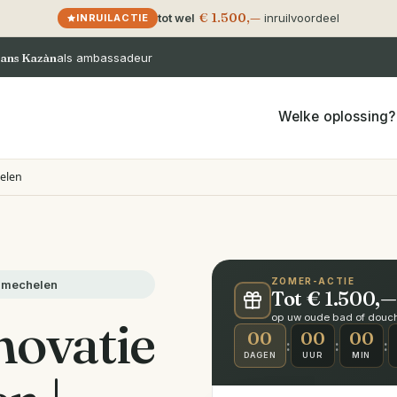
€ 1.500,—
tot wel
inruilvoordeel
INRUILACTIE
ans Kazàn
als ambassadeur
Welke oplossing?
elen
ZOMER-ACTIE
asmechelen
Tot € 1.500,—
ovatie
op uw oude bad of douche
00
00
00
:
:
:
DAGEN
UUR
MIN