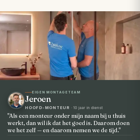
EIGEN MONTAGETEAM
Jeroen
HOOFD-MONTEUR
· 10 jaar in dienst
"Als een monteur onder mijn naam bij u thuis
werkt, dan wil ik dat het goed is. Daarom doen
VOORHEEN → NA
we het zelf — en daarom nemen we de tijd."
Uw badkamer, volledig vernieuwd in