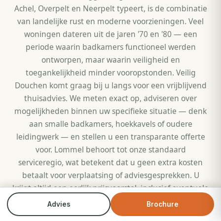
Achel, Overpelt en Neerpelt typeert, is de combinatie
van landelijke rust en moderne voorzieningen. Veel
woningen dateren uit de jaren '70 en '80 — een
periode waarin badkamers functioneel werden
ontworpen, maar waarin veiligheid en
toegankelijkheid minder vooropstonden. Veilig
Douchen komt graag bij u langs voor een vrijblijvend
thuisadvies. We meten exact op, adviseren over
mogelijkheden binnen uw specifieke situatie — denk
aan smalle badkamers, hoekkavels of oudere
leidingwerk — en stellen u een transparante offerte
voor. Lommel behoort tot onze standaard
serviceregio, wat betekent dat u geen extra kosten
betaalt voor verplaatsing of adviesgesprekken. U
krijgt altijd een eerlijk prijsvoorstel, inclusief eventuele
inruilkorting op uw oude douche of bad.
Advies
Brochure
Bel direct
Brochure