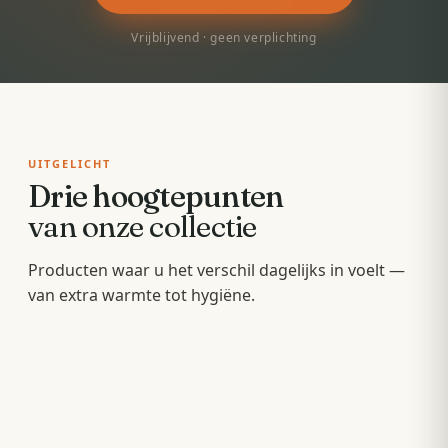
Vrijblijvend · geen verplichting
UITGELICHT
Drie hoogtepunten
van onze collectie
Badkamermeubels
Producten waar u het verschil dagelijks in voelt —
Sunshowers
Spoeltoiletten
van extra warmte tot hygiëne.
Hang- en staande meubels met soft-close — op
Infrarood-warmte voor en na het douchen, zonder
maat van uw wastafel.
Geïntegreerde warme spoeling — fris,
wachten op de cv.
comfortabel en minder papier.
OPBERGEN
COMFORT
HYGIËNE