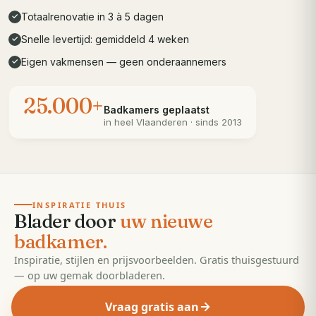
Totaalrenovatie in 3 à 5 dagen
✓
Snelle levertijd: gemiddeld 4 weken
✓
Eigen vakmensen — geen onderaannemers
✓
25.000+
Badkamers geplaatst
in heel
Vlaanderen
· sinds 2013
· 55 pagina's
EDITIE
2026
INSPIRATIE THUIS
Blader door
uw nieuwe
badkamer.
Inspiratie, stijlen en prijsvoorbeelden. Gratis thuisgestuurd
— op uw gemak doorbladeren.
Vraag gratis aan