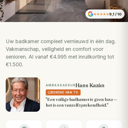
9,1
/ 10
Uw badkamer compleet vernieuwd in één dag.
Vakmanschap, veiligheid en comfort voor
senioren. Al vanaf €4.995 met inruilkorting tot
€1.500.
Hans Kazàn
AMBASSADEUR
BEKEND VAN TV
"Een veilige badkamer is geen luxe —
het is een vanzelfsprekendheid."