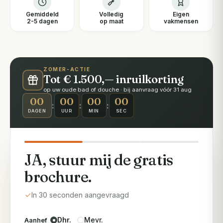
Gemiddeld
Volledig
Eigen
2-5 dagen
op maat
vakmensen
ZOMER-ACTIE
Tot € 1.500,— inruilkorting
op uw oude bad of douche · bij aanvraag vóór 31 aug
00
00
00
00
:
:
:
DAGEN
UUR
MIN
SEC
JA, stuur mij de gratis
brochure.
In 30 seconden aangevraagd
Dhr.
Mevr.
Aanhef