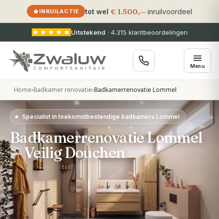
€ 1.500,—
tot wel
inruilvoordeel
INRUILACTIE
Uitstekend
·
4.315
klantbeoordelingen
Menu
Home
›
Badkamer renovatie
›
Badkamerrenovatie Lommel
Specialist in toekomstbestendige badkamers Lommel
Badkamerrenovatie Lommel
— Veilig Douchen