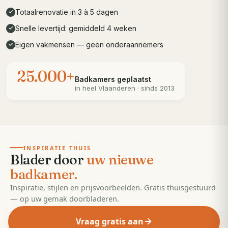
Totaalrenovatie in 3 à 5 dagen
✓
Snelle levertijd: gemiddeld 4 weken
✓
Eigen vakmensen — geen onderaannemers
✓
25.000+
Badkamers geplaatst
in heel
Vlaanderen
· sinds 2013
· 55 pagina's
EDITIE
2026
INSPIRATIE THUIS
Blader door
uw nieuwe
badkamer.
Inspiratie, stijlen en prijsvoorbeelden. Gratis thuisgestuurd
— op uw gemak doorbladeren.
Vraag gratis aan