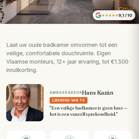
9,1
/ 10
Laat uw oude badkamer omvormen tot een
veilige, comfortabele douchruimte. Eigen
Vlaamse monteurs, 12+ jaar ervaring, tot €1.500
inruilkorting.
Hans Kazàn
AMBASSADEUR
BEKEND VAN TV
"Een veilige badkamer is geen luxe —
het is een vanzelfsprekendheid."