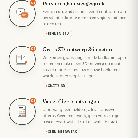
Persoonlijk adviesgesprek
02
Een van onze adviseurs neemt contact op om
uw situatie door te nemen en vrijblijvend mee
te denken.
●
BINNEN 24U
Gratis 3D-ontwerp & inmeten
03
We komen gratis langs om de badkamer op te
meten en maken een 3D-ontwerp op maat —
zo ziet u precies hoe uw nieuwe badkamer
wordt, zonder verplichtingen.
●
GRATIS 3D
Vaste offerte ontvangen
04
U ontvangt een heldere, alles-inclusieve
VAST
offerte. Geen meerwerk, geen verrassingen —
u weet exact wat u krijgt en wat u betaalt.
●
GEEN MEERWERK