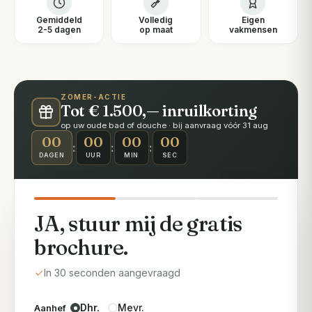
Gemiddeld
Volledig
Eigen
2-5 dagen
op maat
vakmensen
ZOMER-ACTIE
Tot € 1.500,— inruilkorting
op uw oude bad of douche · bij aanvraag vóór 31 aug
00
00
00
00
:
:
:
DAGEN
UUR
MIN
SEC
JA, stuur mij de gratis
brochure.
In 30 seconden aangevraagd
Dhr.
Mevr.
Aanhef