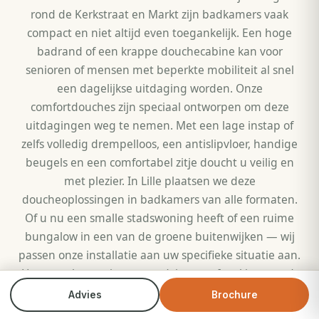
rond de Kerkstraat en Markt zijn badkamers vaak
compact en niet altijd even toegankelijk. Een hoge
badrand of een krappe douchecabine kan voor
senioren of mensen met beperkte mobiliteit al snel
een dagelijkse uitdaging worden. Onze
comfortdouches zijn speciaal ontworpen om deze
uitdagingen weg te nemen. Met een lage instap of
zelfs volledig drempelloos, een antislipvloer, handige
beugels en een comfortabel zitje doucht u veilig en
met plezier. In Lille plaatsen we deze
doucheoplossingen in badkamers van alle formaten.
Of u nu een smalle stadswoning heeft of een ruime
bungalow in een van de groene buitenwijken — wij
passen onze installatie aan uw specifieke situatie aan.
Het complete traject, van advies tot afwerking, wordt
door ons eigen team verzorgd. Geen onderverhuur,
Advies
Brochure
Bel direct
Brochure
geen verrassingen.