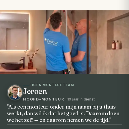
EIGEN MONTAGETEAM
Jeroen
HOOFD-MONTEUR
· 10 jaar in dienst
"Als een monteur onder mijn naam bij u thuis
werkt, dan wil ik dat het goed is. Daarom doen
VOORHEEN → NA
we het zelf — en daarom nemen we de tijd."
Uw badkamer, volledig vernieuwd in