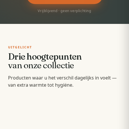
Vrijblijvend · geen verplichting
UITGELICHT
Drie hoogtepunten
van onze collectie
Badkamermeubels
Producten waar u het verschil dagelijks in voelt —
Sunshowers
Spoeltoiletten
van extra warmte tot hygiëne.
Hang- en staande meubels met soft-close — op
Infrarood-warmte voor en na het douchen, zonder
maat van uw wastafel.
Geïntegreerde warme spoeling — fris,
wachten op de cv.
comfortabel en minder papier.
OPBERGEN
COMFORT
HYGIËNE