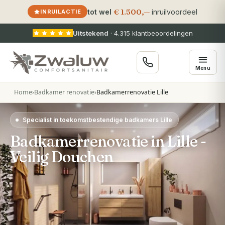
€ 1.500,—
tot wel
inruilvoordeel
INRUILACTIE
Uitstekend
·
4.315
klantbeoordelingen
Menu
Home
›
Badkamer renovatie
›
Badkamerrenovatie Lille
Specialist in toekomstbestendige badkamers Lille
Badkamerrenovatie in Lille -
Veilig Douchen