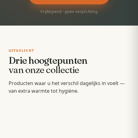
Vrijblijvend · geen verplichting
UITGELICHT
Drie hoogtepunten
van onze collectie
Badkamermeubels
Producten waar u het verschil dagelijks in voelt —
Sunshowers
Spoeltoiletten
van extra warmte tot hygiëne.
Hang- en staande meubels met soft-close — op
Infrarood-warmte voor en na het douchen, zonder
maat van uw wastafel.
Geïntegreerde warme spoeling — fris,
wachten op de cv.
comfortabel en minder papier.
OPBERGEN
COMFORT
HYGIËNE