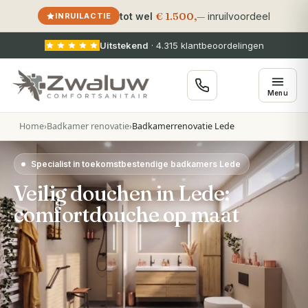
€ 1.500,—
tot wel
inruilvoordeel
INRUILACTIE
Uitstekend
·
4.315
klantbeoordelingen
Menu
Home
›
Badkamer renovatie
›
Badkamerrenovatie Lede
Specialist in toekomstbestendige badkamers Lede
Veilig douchen in Lede:
comfortdouche op maat