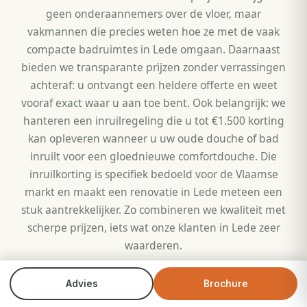
geen onderaannemers over de vloer, maar
vakmannen die precies weten hoe ze met de vaak
compacte badruimtes in Lede omgaan. Daarnaast
bieden we transparante prijzen zonder verrassingen
achteraf: u ontvangt een heldere offerte en weet
vooraf exact waar u aan toe bent. Ook belangrijk: we
hanteren een inruilregeling die u tot €1.500 korting
kan opleveren wanneer u uw oude douche of bad
inruilt voor een gloednieuwe comfortdouche. Die
inruilkorting is specifiek bedoeld voor de Vlaamse
markt en maakt een renovatie in Lede meteen een
stuk aantrekkelijker. Zo combineren we kwaliteit met
scherpe prijzen, iets wat onze klanten in Lede zeer
waarderen.
In Lede zien we steeds meer gezinnen en senioren die
Advies
Brochure
Bel direct
Brochure
bewust kiezen voor een comfortdouche met een lage