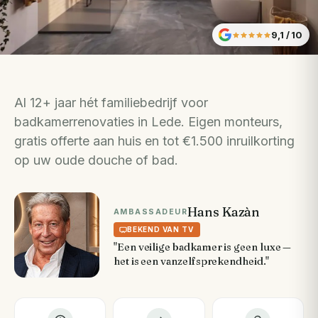
9,1
/ 10
Al 12+ jaar hét familiebedrijf voor
badkamerrenovaties in Lede. Eigen monteurs,
gratis offerte aan huis en tot €1.500 inruilkorting
op uw oude douche of bad.
Hans Kazàn
AMBASSADEUR
BEKEND VAN TV
"Een veilige badkamer is geen luxe —
het is een vanzelfsprekendheid."