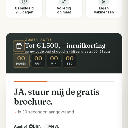
Gemiddeld
Volledig
Eigen
2-5 dagen
op maat
vakmensen
ZOMER-ACTIE
Tot € 1.500,— inruilkorting
op uw oude bad of douche · bij aanvraag vóór 31 aug
00
00
00
00
:
:
:
DAGEN
UUR
MIN
SEC
JA, stuur mij de gratis
brochure.
In 30 seconden aangevraagd
Dhr.
Mevr.
Aanhef