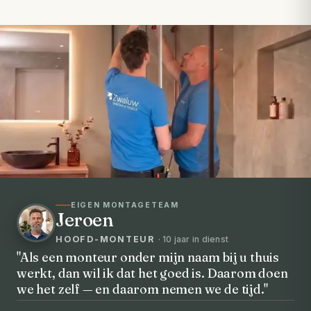
EIGEN MONTAGETEAM
Jeroen
HOOFD-MONTEUR
· 10 jaar in dienst
"Als een monteur onder mijn naam bij u thuis
werkt, dan wil ik dat het goed is. Daarom doen
VOORHEEN → NA
we het zelf — en daarom nemen we de tijd."
Uw badkamer, volledig vernieuwd in