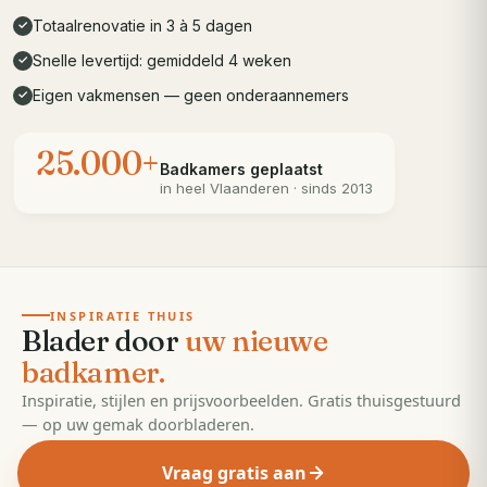
Totaalrenovatie in 3 à 5 dagen
✓
Snelle levertijd: gemiddeld 4 weken
✓
Eigen vakmensen — geen onderaannemers
✓
25.000+
Badkamers geplaatst
in heel
Vlaanderen
· sinds 2013
· 55 pagina's
EDITIE
2026
INSPIRATIE THUIS
Blader door
uw nieuwe
badkamer.
Inspiratie, stijlen en prijsvoorbeelden. Gratis thuisgestuurd
— op uw gemak doorbladeren.
Vraag gratis aan