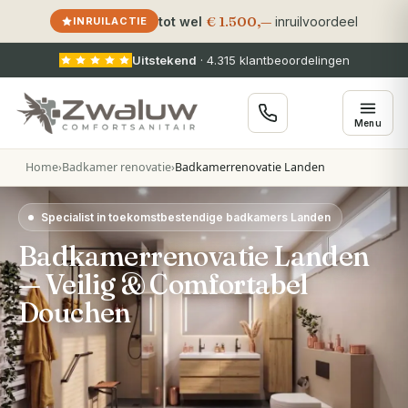
€ 1.500,—
tot wel
inruilvoordeel
INRUILACTIE
Uitstekend
·
4.315
klantbeoordelingen
Menu
Home
›
Badkamer renovatie
›
Badkamerrenovatie Landen
Specialist in toekomstbestendige badkamers Landen
Badkamerrenovatie Landen
— Veilig & Comfortabel
Douchen