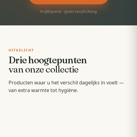
Vrijblijvend · geen verplichting
UITGELICHT
Drie hoogtepunten
van onze collectie
Badkamermeubels
Producten waar u het verschil dagelijks in voelt —
Sunshowers
Spoeltoiletten
van extra warmte tot hygiëne.
Hang- en staande meubels met soft-close — op
Infrarood-warmte voor en na het douchen, zonder
maat van uw wastafel.
Geïntegreerde warme spoeling — fris,
wachten op de cv.
comfortabel en minder papier.
OPBERGEN
COMFORT
HYGIËNE