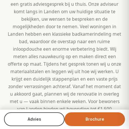
een gratis adviesgesprek bij u thuis. Onze adviseur
komt langs in Landen om uw huidige situatie te
bekijken, uw wensen te bespreken en de
mogelijkheden door te nemen. Veel woningen in
Landen hebben een klassieke badkamerindeling met
bad, waardoor de overstap naar een ruime
inloopdouche een enorme verbetering biedt. Wij
meten alles nauwkeurig op en maken direct een
offerte op maat. Tijdens het gesprek tonen wij u onze
materiaalstalen en leggen wij uit hoe wij werken. U
krijgt een duidelijk stappenplan en een vaste prijs
zonder verrassingen achteraf. Vanaf het moment dat
u akkoord gaat, plannen wij de renovatie in overleg
met u — vaak binnen enkele weken. Voor bewoners
van Landen bieden wij bovendien tot €1.500
inruilkorting op uw oude badkuip of douchebak.
Advies
Brochure
Bel direct
Brochure
Op de dag van uw badkamerrenovatie in Landen