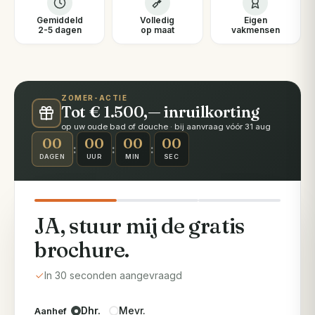
Gemiddeld
Volledig
Eigen
2-5 dagen
op maat
vakmensen
ZOMER-ACTIE
Tot € 1.500,— inruilkorting
op uw oude bad of douche · bij aanvraag vóór 31 aug
00
00
00
00
:
:
:
DAGEN
UUR
MIN
SEC
JA, stuur mij de gratis
brochure.
In 30 seconden aangevraagd
Dhr.
Mevr.
Aanhef