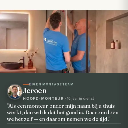
EIGEN MONTAGETEAM
Jeroen
HOOFD-MONTEUR
· 10 jaar in dienst
"Als een monteur onder mijn naam bij u thuis
werkt, dan wil ik dat het goed is. Daarom doen
VOORHEEN → NA
we het zelf — en daarom nemen we de tijd."
Uw badkamer, volledig vernieuwd in