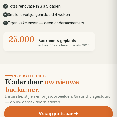
Totaalrenovatie in 3 à 5 dagen
✓
Snelle levertijd: gemiddeld 4 weken
✓
Eigen vakmensen — geen onderaannemers
✓
25.000+
Badkamers geplaatst
in heel
Vlaanderen
· sinds 2013
· 55 pagina's
EDITIE
2026
INSPIRATIE THUIS
Blader door
uw nieuwe
badkamer.
Inspiratie, stijlen en prijsvoorbeelden. Gratis thuisgestuurd
— op uw gemak doorbladeren.
Vraag gratis aan