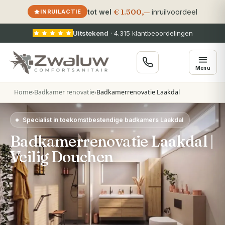
€ 1.500,—
tot wel
inruilvoordeel
INRUILACTIE
Uitstekend
·
4.315
klantbeoordelingen
Menu
Home
›
Badkamer renovatie
›
Badkamerrenovatie Laakdal
Specialist in toekomstbestendige badkamers Laakdal
Badkamerrenovatie Laakdal |
Veilig Douchen