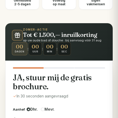
Gemiddeld
Volledig
Eigen
2-5 dagen
op maat
vakmensen
ZOMER-ACTIE
Tot € 1.500,— inruilkorting
op uw oude bad of douche · bij aanvraag vóór 31 aug
00
00
00
00
:
:
:
DAGEN
UUR
MIN
SEC
JA, stuur mij de gratis
brochure.
In 30 seconden aangevraagd
Dhr.
Mevr.
Aanhef