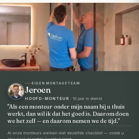
EIGEN MONTAGETEAM
Jeroen
HOOFD-MONTEUR
· 10 jaar in dienst
"Als een monteur onder mijn naam bij u thuis
werkt, dan wil ik dat het goed is. Daarom doen
VOORHEEN → NA
we het zelf — en daarom nemen we de tijd."
Uw badkamer, volledig vernieuwd in
3-5 dagen
Al onze monteurs werken met dezelfde checklist — zodat u
elke keer dezelfde kwaliteit krijgt.