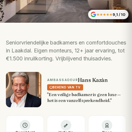
9,1
/ 10
Seniorvriendelijke badkamers en comfortdouches
in Laakdal. Eigen monteurs, 12+ jaar ervaring, tot
€1.500 inruilkorting. Vrijblijvend thuisadvies.
Hans Kazàn
AMBASSADEUR
BEKEND VAN TV
"Een veilige badkamer is geen luxe —
het is een vanzelfsprekendheid."