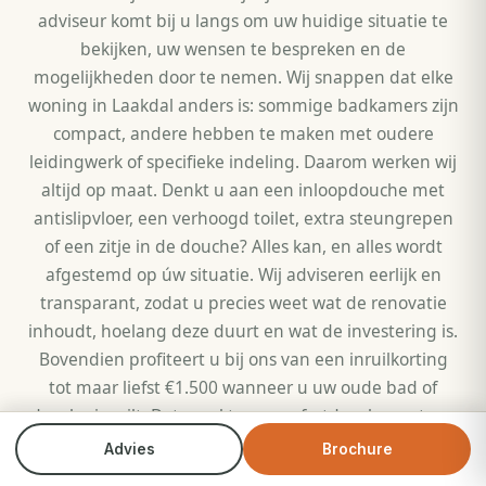
adviseur komt bij u langs om uw huidige situatie te
bekijken, uw wensen te bespreken en de
mogelijkheden door te nemen. Wij snappen dat elke
woning in Laakdal anders is: sommige badkamers zijn
compact, andere hebben te maken met oudere
leidingwerk of specifieke indeling. Daarom werken wij
altijd op maat. Denkt u aan een inloopdouche met
antislipvloer, een verhoogd toilet, extra steungrepen
of een zitje in de douche? Alles kan, en alles wordt
afgestemd op úw situatie. Wij adviseren eerlijk en
transparant, zodat u precies weet wat de renovatie
inhoudt, hoelang deze duurt en wat de investering is.
Bovendien profiteert u bij ons van een inruilkorting
tot maar liefst €1.500 wanneer u uw oude bad of
douche inruilt. Dat maakt uw comfortdouche meteen
een stuk voordeliger.
Advies
Brochure
Bel direct
Brochure