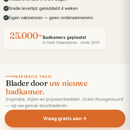
Snelle levertijd: gemiddeld 4 weken
✓
Eigen vakmensen — geen onderaannemers
✓
25.000+
Badkamers geplaatst
in heel
Vlaanderen
· sinds 2013
· 55 pagina's
EDITIE
2026
INSPIRATIE THUIS
Blader door
uw nieuwe
badkamer.
Inspiratie, stijlen en prijsvoorbeelden. Gratis thuisgestuurd
— op uw gemak doorbladeren.
Vraag gratis aan