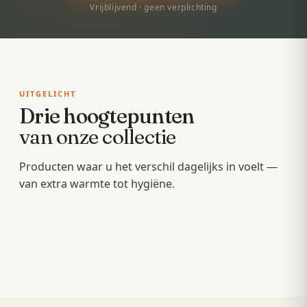
Vrijblijvend · geen verplichting
UITGELICHT
Drie hoogtepunten
van onze collectie
Badkamermeubels
Producten waar u het verschil dagelijks in voelt —
Sunshowers
Spoeltoiletten
van extra warmte tot hygiëne.
Hang- en staande meubels met soft-close — op
Infrarood-warmte voor en na het douchen, zonder
maat van uw wastafel.
Geïntegreerde warme spoeling — fris,
wachten op de cv.
comfortabel en minder papier.
OPBERGEN
COMFORT
HYGIËNE