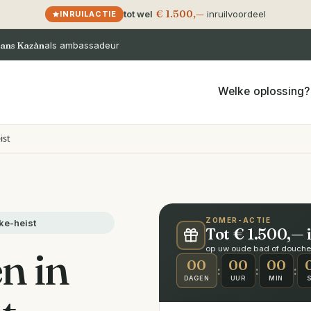
€ 1.500,—
tot wel
inruilvoordeel
INRUILACTIE
ans Kazàn
als ambassadeur
Welke oplossing?
ist
ZOMER-ACTIE
ke-heist
Tot € 1.500,— 
n in
op uw oude bad of douche ·
00
00
00
:
:
:
DAGEN
UUR
MIN