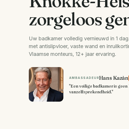
Knokke-Heis
zorgeloos ge
Uw badkamer volledig vernieuwd in 1 da
met antislipvloer, vaste wand en inruilkort
Vlaamse monteurs, 12+ jaar ervaring.
Hans Kazàn
AMBASSADEUR
"Een veilige badkamer is geen 
vanzelfsprekendheid."