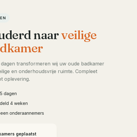
DEN
uderd naar
veilige
dkamer
5 dagen transformeren wij uw oude badkamer
ilige en onderhoudsvrije ruimte. Compleet
t oplevering.
à 5 dagen
iddeld 4 weken
geen onderaannemers
kamers geplaatst