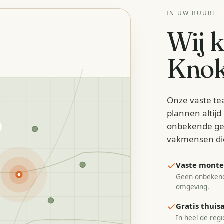
IN UW BUURT
Wij 
Knok
Onze vaste te
plannen altij
onbekende ge
vakmensen di
Vaste monteu
Geen onbekend
omgeving.
Gratis thui
In heel de regi