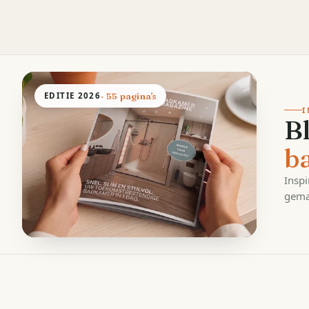
EDITIE
2026
· 55 pagina's
I
B
b
Inspi
gema