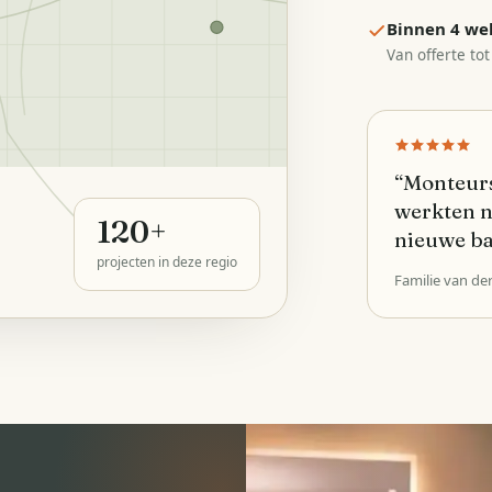
Binnen 4 we
Van offerte tot
“
Monteurs
werkten n
120
+
nieuwe b
projecten in deze regio
Familie van de