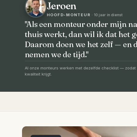
Jeroen
HOOFD-MONTEUR
· 10 jaar in dienst
"Als een monteur onder mijn na
thuis werkt, dan wil ik dat het g
VOORHEEN → NA
Daarom doen we het zelf — en
Uw badkamer, v
nemen we de tijd."
vernieuwd in 3
Al onze monteurs werken met dezelfde checklist — zodat 
kwaliteit krijgt.
Compleet ontzorgd — gratis 3D-ontwerp, e
slechts 4 weken.