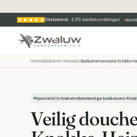
Uitstekend
·
4.315
klantbeoordelingen
Met
H
Home
›
Badkamer renovatie
›
Badkamerrenovatie Knokke-He
Specialist in toekomstbestendige badkamers Knok
Veilig douche