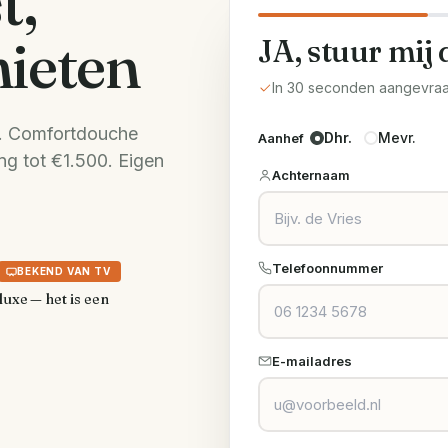
t,
nieten
JA, stuur mij 
In 30 seconden aangevra
g. Comfortdouche
Dhr.
Mevr.
Aanhef
ing tot €1.500. Eigen
Achternaam
Telefoonnummer
BEKEND VAN TV
luxe — het is een
E-mailadres