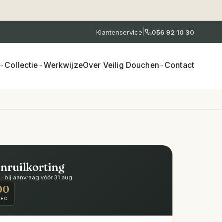
|
Klantenservice
056 92 10 30
Collectie
Werkwijze
Over Veilig Douchen
Contact
inruilkorting
 bij aanvraag vóór 31 aug
00
SEC