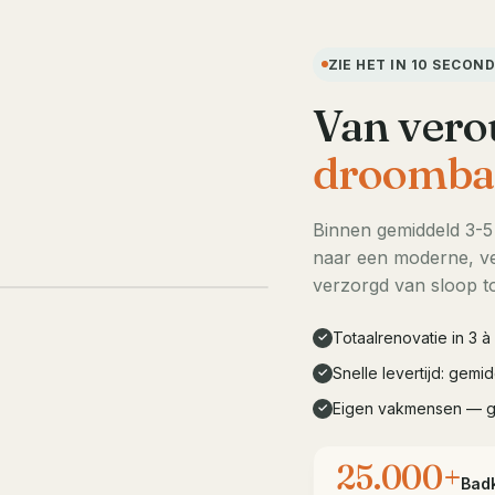
ZIE HET IN 10 SECON
Van vero
droomba
Binnen gemiddeld 3-
naar een moderne, ve
LIVE DEMO · 10s
verzorgd van sloop to
Totaalrenovatie in 3 
✓
Snelle levertijd: gem
✓
Eigen vakmensen — 
✓
25.000+
Bad