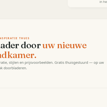
in h
NSPIRATIE THUIS
lader door
uw nieuwe
adkamer.
ratie, stijlen en prijsvoorbeelden. Gratis thuisgestuurd — op uw
k doorbladeren.