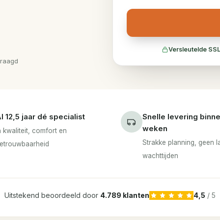
Versleutelde SSL
vraagd
l 12,5 jaar dé specialist
Snelle levering binn
weken
n kwaliteit, comfort en
Strakke planning, geen 
etrouwbaarheid
wachttijden
Uitstekend beoordeeld door
4.789 klanten
4,5
/ 5