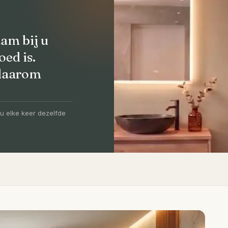
am bij u
oed is.
 daarom
olledig
-5 dagen
u elke keer dezelfde
igen vakmensen, levertijd van