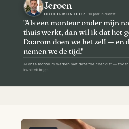
Jeroen
HOOFD-MONTEUR
· 10 jaar in dienst
"Als een monteur onder mijn na
thuis werkt, dan wil ik dat het g
VOORHEEN → NA
Daarom doen we het zelf — en
Uw badkamer, v
nemen we de tijd."
vernieuwd in 3
Al onze monteurs werken met dezelfde checklist — zodat 
kwaliteit krijgt.
Compleet ontzorgd — gratis 3D-ontwerp, e
slechts 4 weken.