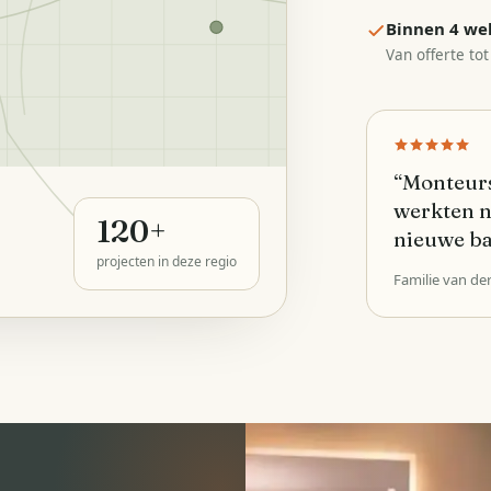
Binnen 4 we
Van offerte tot
“
Monteurs
werkten n
120
+
nieuwe b
projecten in deze regio
Familie van de