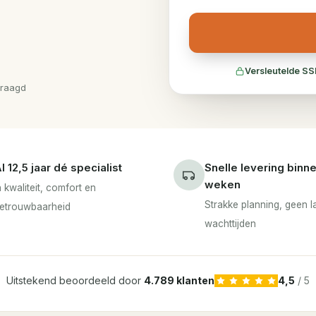
Versleutelde SS
vraagd
l 12,5 jaar dé specialist
Snelle levering binn
weken
n kwaliteit, comfort en
Strakke planning, geen 
etrouwbaarheid
wachttijden
Uitstekend beoordeeld door
4.789 klanten
4,5
/ 5