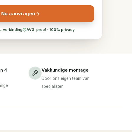
Nu aanvragen
L-verbinding
AVG-proof · 100% privacy
en 4
Vakkundige montage
Door ons eigen team van
lange
specialisten