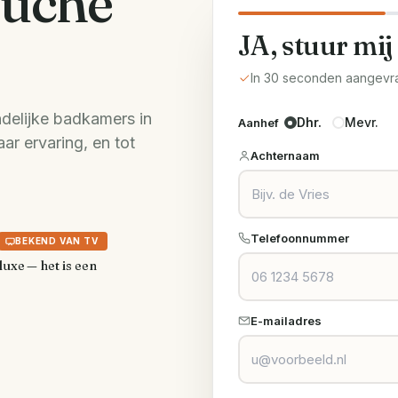
ouche
JA, stuur mij
In 30 seconden aangevr
ndelijke badkamers in
Dhr.
Mevr.
Aanhef
r ervaring, en tot
Achternaam
Telefoonnummer
BEKEND VAN TV
luxe — het is een
E-mailadres