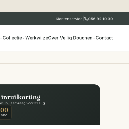
|
Klantenservice
056 92 10 30
Collectie
Werkwijze
Over Veilig Douchen
Contact
 inruilkorting
 · bij aanvraag vóór 31 aug
00
SEC