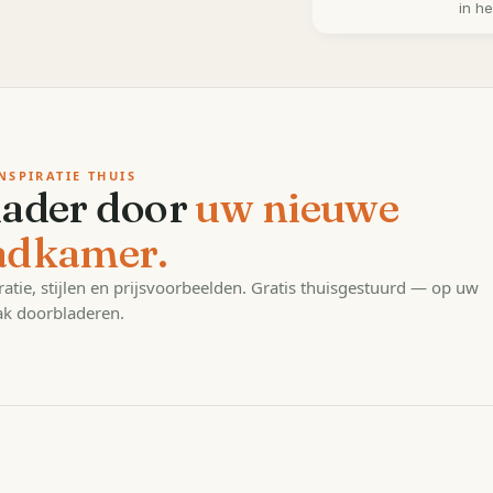
in h
NSPIRATIE THUIS
lader door
uw nieuwe
adkamer.
ratie, stijlen en prijsvoorbeelden. Gratis thuisgestuurd — op uw
k doorbladeren.