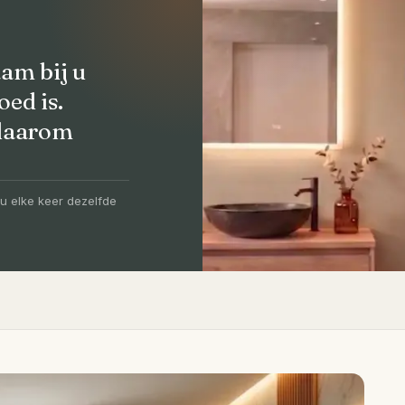
am bij u
oed is.
 daarom
olledig
-5 dagen
u elke keer dezelfde
igen vakmensen, levertijd van