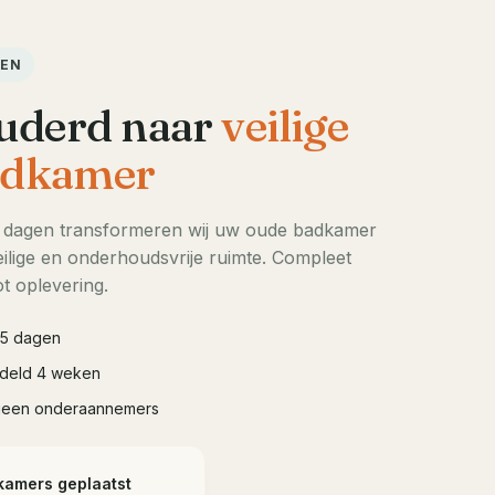
DEN
uderd naar
veilige
dkamer
5 dagen transformeren wij uw oude badkamer
ilige en onderhoudsvrije ruimte. Compleet
t oplevering.
à 5 dagen
iddeld 4 weken
geen onderaannemers
kamers geplaatst