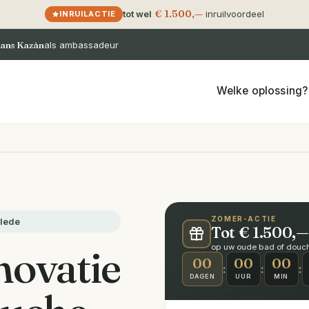
€ 1.500,—
tot wel
inruilvoordeel
INRUILACTIE
ans Kazàn
als ambassadeur
Welke oplossing?
ZOMER-ACTIE
glede
Tot € 1.500,—
ovatie
op uw oude bad of douche
00
00
00
:
:
:
DAGEN
UUR
MIN