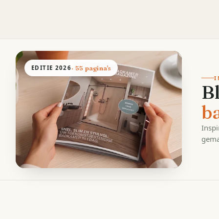
EDITIE
2026
· 55 pagina's
I
B
b
Inspi
gema