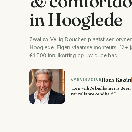
& comfortd
in Hooglede
Zwaluw Veilig Douchen plaatst seniorvrie
Hooglede. Eigen Vlaamse monteurs, 12+ jaa
€1.500 inruilkorting op uw oude bad.
Hans Kazàn
AMBASSADEUR
"Een veilige badkamer is geen 
vanzelfsprekendheid."