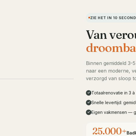
ZIE HET IN 10 SECON
Van vero
droomba
Binnen gemiddeld 3-
naar een moderne, ve
LIVE DEMO · 10s
verzorgd van sloop to
Totaalrenovatie in 3 
✓
Snelle levertijd: gem
✓
Eigen vakmensen — 
✓
25.000+
Bad