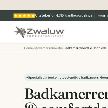
Uitstekend
·
4.315
klantbeoordelingen
Met
H
Home
›
Badkamer renovatie
›
Badkamerrenovatie Hooglede
Specialist in toekomstbestendige badkamers Hoo
Badkamerren