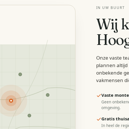
IN UW BUURT
Wij 
Hoog
Onze vaste te
plannen altij
onbekende ge
vakmensen di
Vaste monteu
Geen onbekend
omgeving.
Gratis thui
In heel de regi