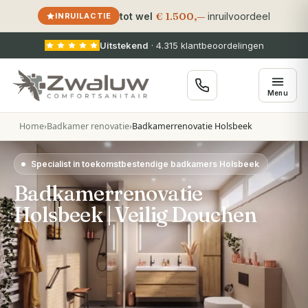
€ 1.500,—
tot wel
inruilvoordeel
INRUILACTIE
Uitstekend
·
4.315
klantbeoordelingen
Menu
Home
›
Badkamer renovatie
›
Badkamerrenovatie Holsbeek
Specialist in toekomstbestendige badkamers Holsbeek
Badkamerrenovatie
Holsbeek | Veilig Douchen