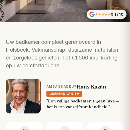
9,1
/ 10
Uw badkamer compleet gerenoveerd in
Holsbeek. Vakmanschap, duurzame materialen
en zorgeloos genieten. Tot €1.500 inruilkorting
op uw comfortdouche.
Hans Kazàn
AMBASSADEUR
BEKEND VAN TV
"Een veilige badkamer is geen luxe —
het is een vanzelfsprekendheid."