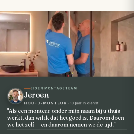
EIGEN MONTAGETEAM
Jeroen
HOOFD-MONTEUR
· 10 jaar in dienst
"Als een monteur onder mijn naam bij u thuis
werkt, dan wil ik dat het goed is. Daarom doen
VOORHEEN → NA
we het zelf — en daarom nemen we de tijd."
Uw badkamer, volledig vernieuwd in