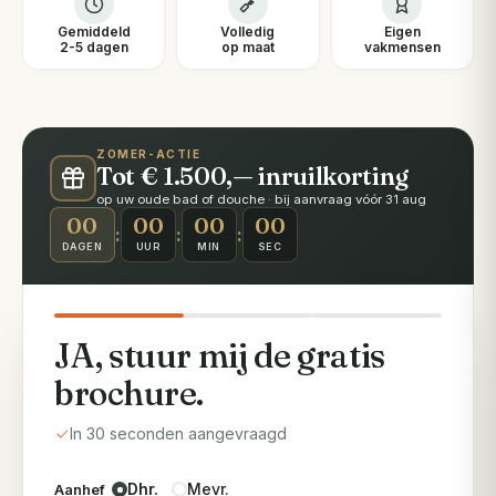
Gemiddeld
Volledig
Eigen
2-5 dagen
op maat
vakmensen
ZOMER-ACTIE
Tot € 1.500,— inruilkorting
op uw oude bad of douche · bij aanvraag vóór 31 aug
00
00
00
00
:
:
:
DAGEN
UUR
MIN
SEC
JA, stuur mij de gratis
brochure.
In 30 seconden aangevraagd
Dhr.
Mevr.
Aanhef