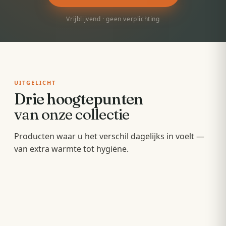
Vrijblijvend · geen verplichting
UITGELICHT
Drie hoogtepunten
van onze collectie
Badkamermeubels
Producten waar u het verschil dagelijks in voelt —
Sunshowers
Spoeltoiletten
van extra warmte tot hygiëne.
Hang- en staande meubels met soft-close — op
Infrarood-warmte voor en na het douchen, zonder
maat van uw wastafel.
Geïntegreerde warme spoeling — fris,
wachten op de cv.
comfortabel en minder papier.
OPBERGEN
COMFORT
HYGIËNE