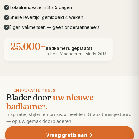
Totaalrenovatie in 3 à 5 dagen
✓
Snelle levertijd: gemiddeld 4 weken
✓
Eigen vakmensen — geen onderaannemers
✓
25.000+
Badkamers geplaatst
in heel
Vlaanderen
· sinds 2013
· 55 pagina's
EDITIE
2026
INSPIRATIE THUIS
Blader door
uw nieuwe
badkamer.
Inspiratie, stijlen en prijsvoorbeelden. Gratis thuisgestuurd
— op uw gemak doorbladeren.
Vraag gratis aan