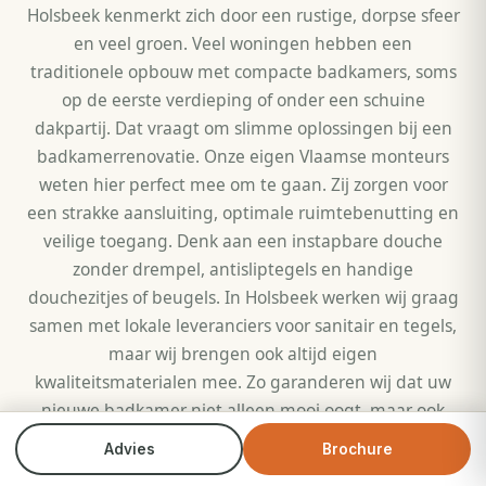
Holsbeek kenmerkt zich door een rustige, dorpse sfeer
en veel groen. Veel woningen hebben een
traditionele opbouw met compacte badkamers, soms
op de eerste verdieping of onder een schuine
dakpartij. Dat vraagt om slimme oplossingen bij een
badkamerrenovatie. Onze eigen Vlaamse monteurs
weten hier perfect mee om te gaan. Zij zorgen voor
een strakke aansluiting, optimale ruimtebenutting en
veilige toegang. Denk aan een instapbare douche
zonder drempel, antisliptegels en handige
douchezitjes of beugels. In Holsbeek werken wij graag
samen met lokale leveranciers voor sanitair en tegels,
maar wij brengen ook altijd eigen
kwaliteitsmaterialen mee. Zo garanderen wij dat uw
nieuwe badkamer niet alleen mooi oogt, maar ook
bestand is tegen dagelijks gebruik. U profiteert
Advies
Brochure
Bel direct
Brochure
bovendien van tot €1.500 inruilkorting wanneer u