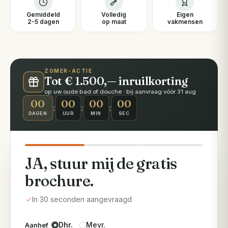
Gemiddeld
Volledig
Eigen
2-5 dagen
op maat
vakmensen
ZOMER-ACTIE
Tot € 1.500,— inruilkorting
op uw oude bad of douche · bij aanvraag vóór 31 aug
00
00
00
00
:
:
:
DAGEN
UUR
MIN
SEC
JA, stuur mij de gratis
brochure.
In 30 seconden aangevraagd
Dhr.
Mevr.
Aanhef