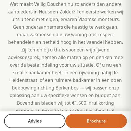
Wat maakt Veilig Douchen nu zo anders dan andere
aanbieders in Heusden-Zolder? Ten eerste werken wij
uitsluitend met eigen, ervaren Vlaamse monteurs.
Geen onderaannemers die haastig te werk gaan,
maar vakmensen die uw woning met respect
behandelen en netheid hoog in het vaandel hebben.
Zij komen bij u thuis voor een vrijblijvend
adviesgesprek, nemen alle maten op en denken mee
over de beste indeling voor uw situatie. Of u nu een
smalle badkamer heeft in een rijwoning nabij de
Heldenstraat, of een ruimere badkamer in een open
bebouwing richting Berkenbos — wij passen onze
oplossing aan uw specifieke wensen en budget aan.
Bovendien bieden wij tot €1.500 inruilkorting
wanneer u uw oude bad of douchecabine laat
vervangen door een gloednieuwe comfortdouche. Zo
Advies
Brochure
Bel direct
Brochure
houdt u meer budget over voor extra's zoals een