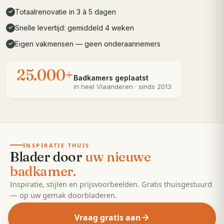
Totaalrenovatie in 3 à 5 dagen
✓
Snelle levertijd: gemiddeld 4 weken
✓
Eigen vakmensen — geen onderaannemers
✓
25.000+
Badkamers geplaatst
in heel
Vlaanderen
· sinds 2013
· 55 pagina's
EDITIE
2026
INSPIRATIE THUIS
Blader door
uw nieuwe
badkamer.
Inspiratie, stijlen en prijsvoorbeelden. Gratis thuisgestuurd
— op uw gemak doorbladeren.
Vraag gratis aan