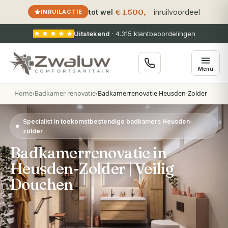
€ 1.500,—
tot wel
inruilvoordeel
INRUILACTIE
Uitstekend
·
4.315
klantbeoordelingen
Menu
Home
›
Badkamer renovatie
›
Badkamerrenovatie Heusden-Zolder
Specialist in toekomstbestendige badkamers Heusden-
zolder
Badkamerrenovatie in
Heusden-Zolder | Veilig
Douchen