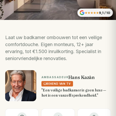
9,1
/ 10
Laat uw badkamer ombouwen tot een veilige
comfortdouche. Eigen monteurs, 12+ jaar
ervaring, tot €1.500 inruilkorting. Specialist in
seniorvriendelijke renovaties.
Hans Kazàn
AMBASSADEUR
BEKEND VAN TV
"Een veilige badkamer is geen luxe —
het is een vanzelfsprekendheid."