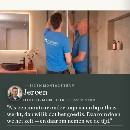
EIGEN MONTAGETEAM
Jeroen
HOOFD-MONTEUR
· 10 jaar in dienst
"Als een monteur onder mijn naam bij u thuis
werkt, dan wil ik dat het goed is. Daarom doen
VOORHEEN → NA
we het zelf — en daarom nemen we de tijd."
Uw badkamer, volledig vernieuwd in