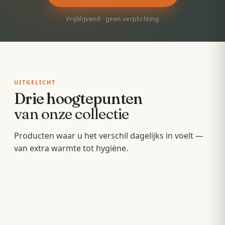
Vrijblijvend · geen verplichting
UITGELICHT
Drie hoogtepunten
van onze collectie
Badkamermeubels
Producten waar u het verschil dagelijks in voelt —
Sunshowers
Spoeltoiletten
van extra warmte tot hygiëne.
Hang- en staande meubels met soft-close — op
Infrarood-warmte voor en na het douchen, zonder
maat van uw wastafel.
Geïntegreerde warme spoeling — fris,
wachten op de cv.
comfortabel en minder papier.
OPBERGEN
COMFORT
HYGIËNE