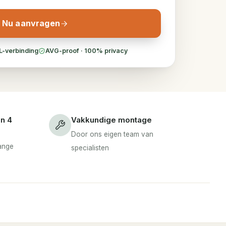
Nu aanvragen
L-verbinding
AVG-proof · 100% privacy
en 4
Vakkundige montage
Door ons eigen team van
lange
specialisten