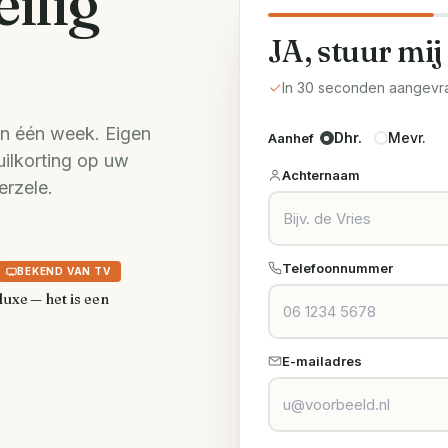
eilig
JA, stuur mij
In 30 seconden aangevr
n één week. Eigen
Dhr.
Mevr.
Aanhef
uilkorting op uw
Achternaam
erzele.
Telefoonnummer
BEKEND VAN TV
luxe — het is een
E-mailadres