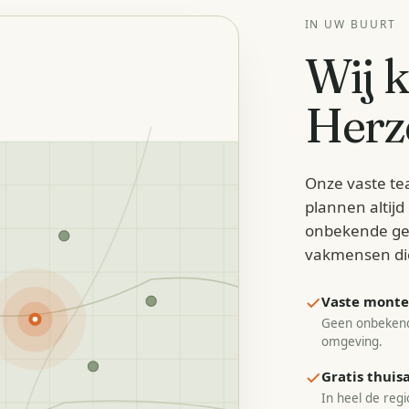
IN UW BUURT
Wij 
Herz
Onze vaste te
plannen altij
onbekende ge
vakmensen di
Vaste monteu
Geen onbekend
omgeving.
Gratis thui
In heel de regi