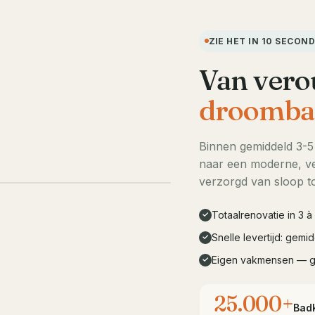
ZIE HET IN 10 SECON
Van vero
droomba
Binnen gemiddeld 3-
naar een moderne, ve
LIVE DEMO · 10s
verzorgd van sloop to
Totaalrenovatie in 3 
✓
Snelle levertijd: gem
✓
Eigen vakmensen — 
✓
25.000+
Bad