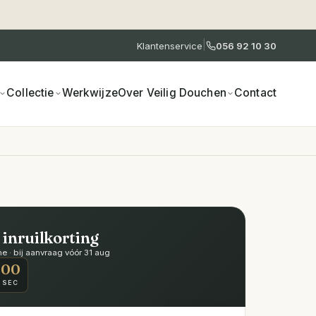
|
Klantenservice
056 92 10 30
Collectie
Werkwijze
Over Veilig Douchen
Contact
 inruilkorting
 · bij aanvraag vóór 31 aug
00
SEC