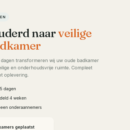
DEN
uderd naar
veilige
dkamer
5 dagen transformeren wij uw oude badkamer
ilige en onderhoudsvrije ruimte. Compleet
t oplevering.
à 5 dagen
iddeld 4 weken
geen onderaannemers
kamers geplaatst