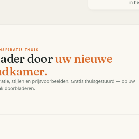
in h
NSPIRATIE THUIS
lader door
uw nieuwe
adkamer.
ratie, stijlen en prijsvoorbeelden. Gratis thuisgestuurd — op uw
k doorbladeren.