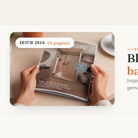
EDITIE
2026
· 55 pagina's
I
B
b
Inspi
gema