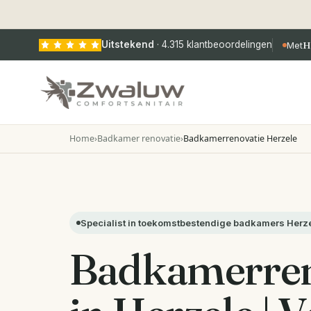
Uitstekend
·
4.315
klantbeoordelingen
Met
H
Home
›
Badkamer renovatie
›
Badkamerrenovatie Herzele
Specialist in toekomstbestendige badkamers Herz
Badkamerren