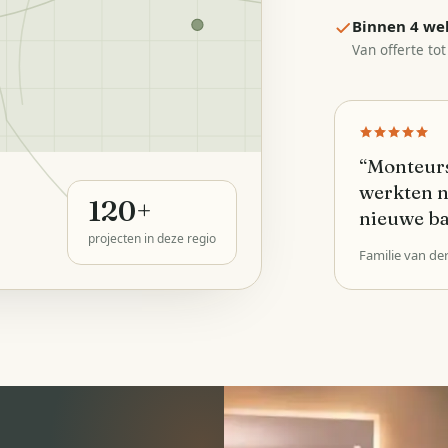
Binnen 4 we
Van offerte tot
“
Monteurs
werkten n
120
+
nieuwe b
projecten in deze regio
Familie van de