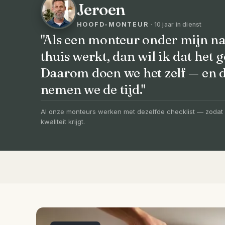
Jeroen
HOOFD-MONTEUR
· 10 jaar in dienst
"Als een monteur onder mijn na
thuis werkt, dan wil ik dat het g
VOORHEEN → NA
Daarom doen we het zelf — en
Uw badkamer, v
nemen we de tijd."
vernieuwd in 3
Al onze monteurs werken met dezelfde checklist — zodat 
kwaliteit krijgt.
Compleet ontzorgd — gratis 3D-ontwerp, e
slechts 4 weken.