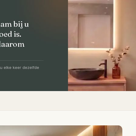
am bij u
oed is.
 daarom
olledig
-5 dagen
u elke keer dezelfde
igen vakmensen, levertijd van