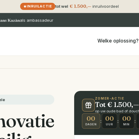
€ 1.500,—
tot wel
inruilvoordeel
INRUILACTIE
ans Kazàn
als ambassadeur
Welke oplossing?
ZOMER-ACTIE
ele
Tot € 1.500,—
ovatie
op uw oude bad of douche
00
00
00
:
:
:
DAGEN
UUR
MIN