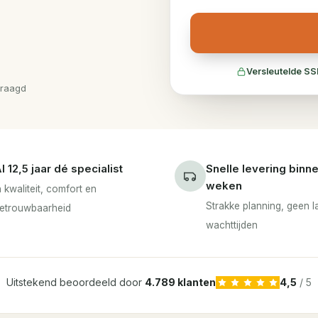
Versleutelde SS
vraagd
l 12,5 jaar dé specialist
Snelle levering binn
weken
n kwaliteit, comfort en
Strakke planning, geen 
etrouwbaarheid
wachttijden
Uitstekend beoordeeld door
4.789 klanten
4,5
/ 5