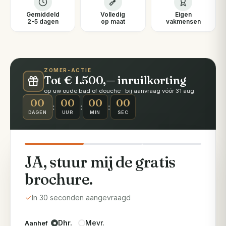
Gemiddeld
Volledig
Eigen
2-5 dagen
op maat
vakmensen
ZOMER-ACTIE
Tot € 1.500,— inruilkorting
op uw oude bad of douche · bij aanvraag vóór 31 aug
00
00
00
00
:
:
:
DAGEN
UUR
MIN
SEC
JA, stuur mij de gratis
brochure.
In 30 seconden aangevraagd
Dhr.
Mevr.
Aanhef