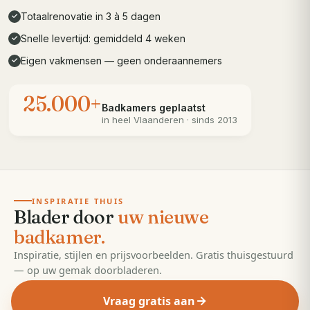
Totaalrenovatie in 3 à 5 dagen
✓
Snelle levertijd: gemiddeld 4 weken
✓
Eigen vakmensen — geen onderaannemers
✓
25.000+
Badkamers geplaatst
in heel
Vlaanderen
· sinds 2013
· 55 pagina's
EDITIE
2026
INSPIRATIE THUIS
Blader door
uw nieuwe
badkamer.
Inspiratie, stijlen en prijsvoorbeelden. Gratis thuisgestuurd
— op uw gemak doorbladeren.
Vraag gratis aan