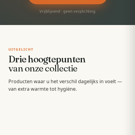
Vrijblijvend · geen verplichting
UITGELICHT
Drie hoogtepunten
van onze collectie
Badkamermeubels
Producten waar u het verschil dagelijks in voelt —
Sunshowers
Spoeltoiletten
van extra warmte tot hygiëne.
Hang- en staande meubels met soft-close — op
Infrarood-warmte voor en na het douchen, zonder
maat van uw wastafel.
Geïntegreerde warme spoeling — fris,
wachten op de cv.
comfortabel en minder papier.
OPBERGEN
COMFORT
HYGIËNE