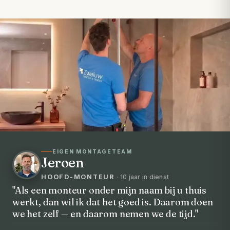
EIGEN MONTAGETEAM
Jeroen
HOOFD-MONTEUR
· 10 jaar in dienst
"Als een monteur onder mijn naam bij u thuis
werkt, dan wil ik dat het goed is. Daarom doen
VOORHEEN → NA
we het zelf — en daarom nemen we de tijd."
Uw badkamer, volledig vernieuwd in