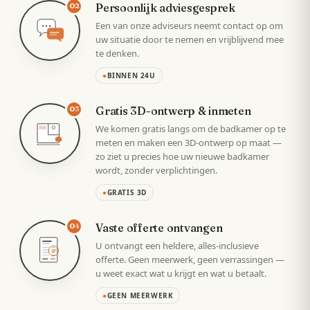
Persoonlijk adviesgesprek
02
Een van onze adviseurs neemt contact op om
uw situatie door te nemen en vrijblijvend mee
te denken.
●
BINNEN 24U
Gratis 3D-ontwerp & inmeten
03
We komen gratis langs om de badkamer op te
meten en maken een 3D-ontwerp op maat —
zo ziet u precies hoe uw nieuwe badkamer
wordt, zonder verplichtingen.
●
GRATIS 3D
Vaste offerte ontvangen
04
U ontvangt een heldere, alles-inclusieve
VAST
offerte. Geen meerwerk, geen verrassingen —
u weet exact wat u krijgt en wat u betaalt.
●
GEEN MEERWERK