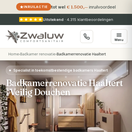
€ 1.500,—
tot wel
inruilvoordeel
INRUILACTIE
Uitstekend
·
4.315
klantbeoordelingen
Menu
Home
›
Badkamer renovatie
›
Badkamerrenovatie Haaltert
Specialist in toekomstbestendige badkamers Haaltert
Badkamerrenovatie Haaltert
| Veilig Douchen