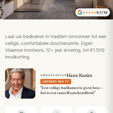
9,1
/ 10
Laat uw badkamer in Haaltert omvormen tot een
veilige, comfortabele doucheruimte. Eigen
Vlaamse monteurs, 12+ jaar ervaring, tot €1.500
inruilkorting.
Hans Kazàn
AMBASSADEUR
BEKEND VAN TV
"Een veilige badkamer is geen luxe —
het is een vanzelfsprekendheid."