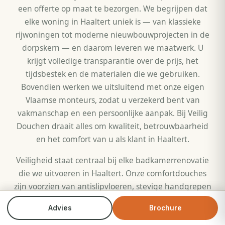
een offerte op maat te bezorgen. We begrijpen dat
elke woning in Haaltert uniek is — van klassieke
rijwoningen tot moderne nieuwbouwprojecten in de
dorpskern — en daarom leveren we maatwerk. U
krijgt volledige transparantie over de prijs, het
tijdsbestek en de materialen die we gebruiken.
Bovendien werken we uitsluitend met onze eigen
Vlaamse monteurs, zodat u verzekerd bent van
vakmanschap en een persoonlijke aanpak. Bij Veilig
Douchen draait alles om kwaliteit, betrouwbaarheid
en het comfort van u als klant in Haaltert.
Veiligheid staat centraal bij elke badkamerrenovatie
die we uitvoeren in Haaltert. Onze comfortdouches
zijn voorzien van antislipvloeren, stevige handgrepen
en een lage instap, waardoor het risico op uitglijden
Advies
Brochure
Bel direct
Brochure
aanzienlijk vermindert. Dit is vooral belangrijk voor