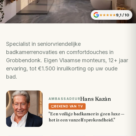
9,1
/ 10
Specialist in seniorvriendelijke
badkamerrenovaties en comfortdouches in
Grobbendonk. Eigen Vlaamse monteurs, 12+ jaar
ervaring, tot €1.500 inruilkorting op uw oude
bad.
Hans Kazàn
AMBASSADEUR
BEKEND VAN TV
"Een veilige badkamer is geen luxe —
het is een vanzelfsprekendheid."