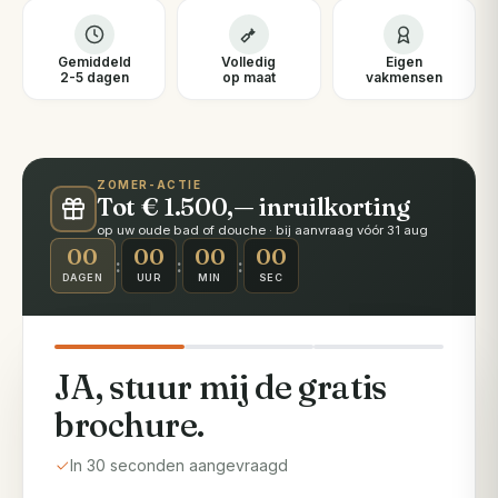
Gemiddeld
Volledig
Eigen
2-5 dagen
op maat
vakmensen
ZOMER-ACTIE
Tot € 1.500,— inruilkorting
op uw oude bad of douche · bij aanvraag vóór 31 aug
00
00
00
00
:
:
:
DAGEN
UUR
MIN
SEC
JA, stuur mij de gratis
brochure.
In 30 seconden aangevraagd