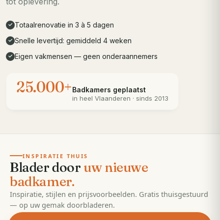
tot oplevering.
Totaalrenovatie in 3 à 5 dagen
✓
Snelle levertijd: gemiddeld 4 weken
✓
Eigen vakmensen — geen onderaannemers
✓
25.000+
Badkamers geplaatst
in heel
Vlaanderen
· sinds 2013
· 55 pagina's
EDITIE
2026
INSPIRATIE THUIS
Blader door
uw nieuwe
badkamer.
Inspiratie, stijlen en prijsvoorbeelden. Gratis thuisgestuurd
— op uw gemak doorbladeren.