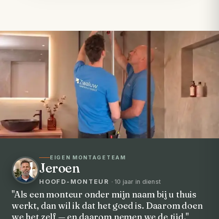
EIGEN MONTAGETEAM
Jeroen
HOOFD-MONTEUR
· 10 jaar in dienst
"Als een monteur onder mijn naam bij u thuis
werkt, dan wil ik dat het goed is. Daarom doen
VOORHEEN → NA
we het zelf — en daarom nemen we de tijd."