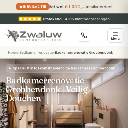
€ 1.500,—
tot wel
inruilvoordeel
INRUILACTIE
Uitstekend
·
4.315
klantbeoordelingen
Menu
Home
›
Badkamer renovatie
›
Badkamerrenovatie Grobbendonk
Specialist in toekomstbestendige badkamers Grobbendonk
Badkamerrenovatie
Grobbendonk | Veilig
Douchen