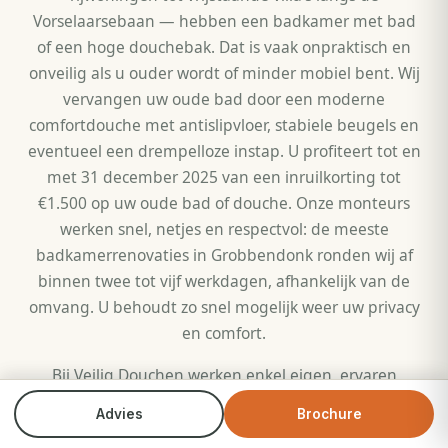
Vorselaarsebaan — hebben een badkamer met bad
of een hoge douchebak. Dat is vaak onpraktisch en
onveilig als u ouder wordt of minder mobiel bent. Wij
vervangen uw oude bad door een moderne
comfortdouche met antislipvloer, stabiele beugels en
eventueel een drempelloze instap. U profiteert tot en
met 31 december 2025 van een inruilkorting tot
€1.500 op uw oude bad of douche. Onze monteurs
werken snel, netjes en respectvol: de meeste
badkamerrenovaties in Grobbendonk ronden wij af
binnen twee tot vijf werkdagen, afhankelijk van de
omvang. U behoudt zo snel mogelijk weer uw privacy
en comfort.
Bij Veilig Douchen werken enkel eigen, ervaren
Vlaamse vakmensen — geen onderaannemers. Dat
Advies
Brochure
Bel direct
Brochure
betekent constante kwaliteit, transparante