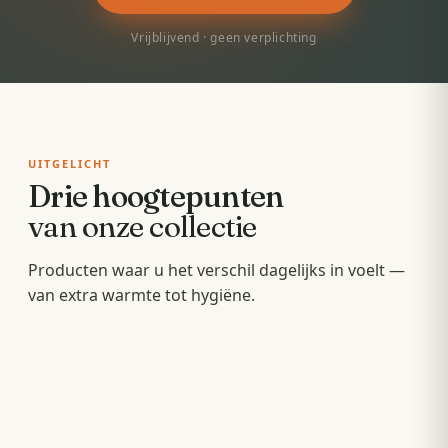
Vrijblijvend · geen verplichting
UITGELICHT
Drie hoogtepunten
van onze collectie
Badkamermeubels
Producten waar u het verschil dagelijks in voelt —
Sunshowers
Spoeltoiletten
van extra warmte tot hygiëne.
Hang- en staande meubels met soft-close — op
Infrarood-warmte voor en na het douchen, zonder
maat van uw wastafel.
Geïntegreerde warme spoeling — fris,
wachten op de cv.
comfortabel en minder papier.
OPBERGEN
COMFORT
HYGIËNE