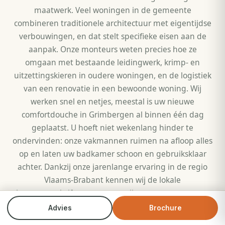
maatwerk. Veel woningen in de gemeente
combineren traditionele architectuur met eigentijdse
verbouwingen, en dat stelt specifieke eisen aan de
aanpak. Onze monteurs weten precies hoe ze
omgaan met bestaande leidingwerk, krimp- en
uitzettingskieren in oudere woningen, en de logistiek
van een renovatie in een bewoonde woning. Wij
werken snel en netjes, meestal is uw nieuwe
comfortdouche in Grimbergen al binnen één dag
geplaatst. U hoeft niet wekenlang hinder te
ondervinden: onze vakmannen ruimen na afloop alles
op en laten uw badkamer schoon en gebruiksklaar
achter. Dankzij onze jarenlange ervaring in de regio
Vlaams-Brabant kennen wij de lokale
bouwvoorschriften en weten wij waar we op moeten
letten bij oudere panden. Dat scheelt u zorgen en
Advies
Brochure
Bel direct
Brochure
garandeert een vlekkeloos resultaat.