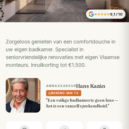
9,1
/ 10
Zorgeloos genieten van een comfortdouche in
uw eigen badkamer. Specialist in
seniorvriendelijke renovaties met eigen Vlaamse
monteurs. Inruilkorting tot €1.500.
Hans Kazàn
AMBASSADEUR
BEKEND VAN TV
"Een veilige badkamer is geen luxe —
het is een vanzelfsprekendheid."