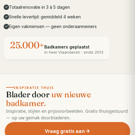
Totaalrenovatie in 3 à 5 dagen
✓
Snelle levertijd: gemiddeld 4 weken
✓
Eigen vakmensen — geen onderaannemers
✓
25.000+
Badkamers geplaatst
in heel
Vlaanderen
· sinds 2013
· 55 pagina's
EDITIE
2026
INSPIRATIE THUIS
Blader door
uw nieuwe
badkamer.
Inspiratie, stijlen en prijsvoorbeelden. Gratis thuisgestuurd
— op uw gemak doorbladeren.
Vraag gratis aan