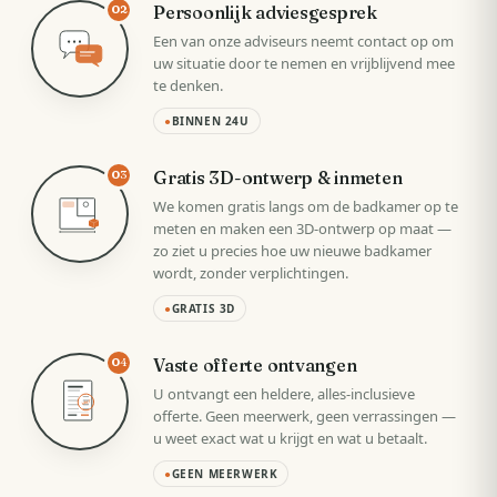
Persoonlijk adviesgesprek
02
Een van onze adviseurs neemt contact op om
uw situatie door te nemen en vrijblijvend mee
te denken.
●
BINNEN 24U
Gratis 3D-ontwerp & inmeten
03
We komen gratis langs om de badkamer op te
meten en maken een 3D-ontwerp op maat —
zo ziet u precies hoe uw nieuwe badkamer
wordt, zonder verplichtingen.
●
GRATIS 3D
Vaste offerte ontvangen
04
U ontvangt een heldere, alles-inclusieve
VAST
offerte. Geen meerwerk, geen verrassingen —
u weet exact wat u krijgt en wat u betaalt.
●
GEEN MEERWERK