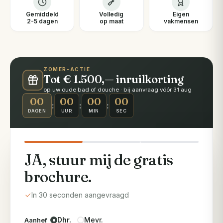
Gemiddeld
Volledig
Eigen
2-5 dagen
op maat
vakmensen
ZOMER-ACTIE
Tot € 1.500,— inruilkorting
op uw oude bad of douche · bij aanvraag vóór 31 aug
00
00
00
00
:
:
:
DAGEN
UUR
MIN
SEC
JA, stuur mij de gratis
brochure.
In 30 seconden aangevraagd
Dhr.
Mevr.
Aanhef