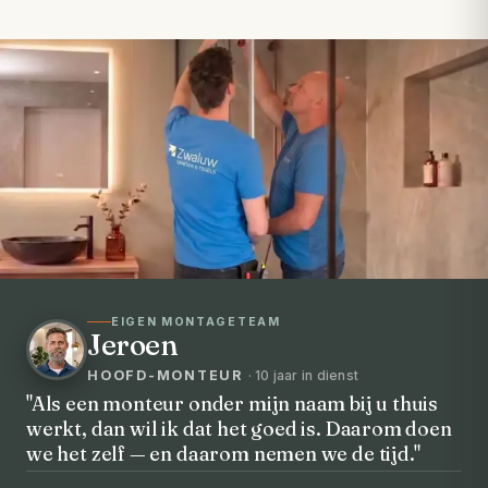
EIGEN MONTAGETEAM
Jeroen
HOOFD-MONTEUR
· 10 jaar in dienst
"Als een monteur onder mijn naam bij u thuis
werkt, dan wil ik dat het goed is. Daarom doen
VOORHEEN → NA
we het zelf — en daarom nemen we de tijd."
Uw badkamer, volledig vernieuwd in