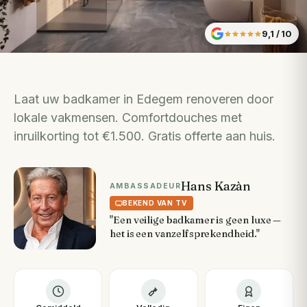
9,1
/ 10
Laat uw badkamer in Edegem renoveren door
lokale vakmensen. Comfortdouches met
inruilkorting tot €1.500. Gratis offerte aan huis.
Hans Kazàn
AMBASSADEUR
BEKEND VAN TV
"Een veilige badkamer is geen luxe —
het is een vanzelfsprekendheid."