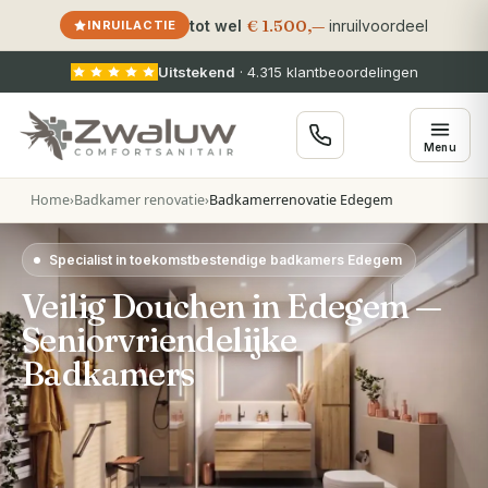
€ 1.500,—
tot wel
inruilvoordeel
INRUILACTIE
Uitstekend
·
4.315
klantbeoordelingen
Menu
Home
›
Badkamer renovatie
›
Badkamerrenovatie Edegem
Specialist in toekomstbestendige badkamers Edegem
Veilig Douchen in Edegem —
Seniorvriendelijke
Badkamers