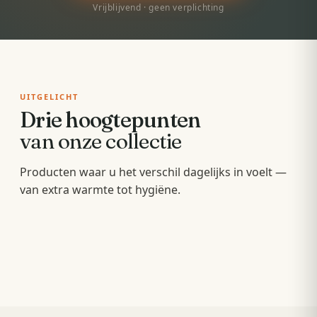
Vrijblijvend · geen verplichting
UITGELICHT
Drie hoogtepunten
van onze collectie
Badkamermeubels
Producten waar u het verschil dagelijks in voelt —
Sunshowers
Spoeltoiletten
van extra warmte tot hygiëne.
Hang- en staande meubels met soft-close — op
Infrarood-warmte voor en na het douchen, zonder
maat van uw wastafel.
Geïntegreerde warme spoeling — fris,
wachten op de cv.
comfortabel en minder papier.
OPBERGEN
COMFORT
HYGIËNE