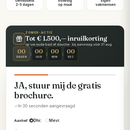
Gemiddeld
Volledig
Eigen
2-5 dagen
op maat
vakmensen
ZOMER-ACTIE
Tot € 1.500,— inruilkorting
op uw oude bad of douche · bij aanvraag vóór 31 aug
00
00
00
00
:
:
:
DAGEN
UUR
MIN
SEC
JA, stuur mij de gratis
brochure.
In 30 seconden aangevraagd
Dhr.
Mevr.
Aanhef