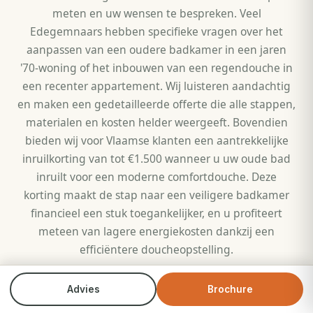
meten en uw wensen te bespreken. Veel
Edegemnaars hebben specifieke vragen over het
aanpassen van een oudere badkamer in een jaren
'70-woning of het inbouwen van een regendouche in
een recenter appartement. Wij luisteren aandachtig
en maken een gedetailleerde offerte die alle stappen,
materialen en kosten helder weergeeft. Bovendien
bieden wij voor Vlaamse klanten een aantrekkelijke
inruilkorting van tot €1.500 wanneer u uw oude bad
inruilt voor een moderne comfortdouche. Deze
korting maakt de stap naar een veiligere badkamer
financieel een stuk toegankelijker, en u profiteert
meteen van lagere energiekosten dankzij een
efficiëntere doucheopstelling.
De montage zelf gebeurt volledig door ons eigen
Advies
Brochure
Bel direct
Brochure
team van vakbekwame installateurs. Wij werken niet