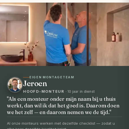
EIGEN MONTAGETEAM
Jeroen
HOOFD-MONTEUR
· 10 jaar in dienst
"Als een monteur onder mijn naam bij u thuis
werkt, dan wil ik dat het goed is. Daarom doen
VOORHEEN → NA
we het zelf — en daarom nemen we de tijd."
Uw badkamer, volledig vernieuwd in
3-5 dagen
Al onze monteurs werken met dezelfde checklist — zodat u
elke keer dezelfde kwaliteit krijgt.