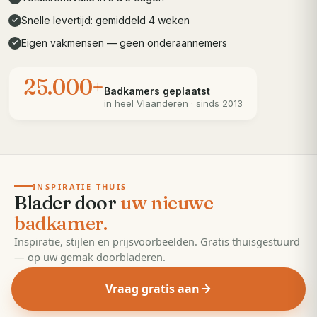
Snelle levertijd: gemiddeld 4 weken
✓
Eigen vakmensen — geen onderaannemers
✓
25.000+
Badkamers geplaatst
in heel
Vlaanderen
· sinds 2013
· 55 pagina's
EDITIE
2026
INSPIRATIE THUIS
Blader door
uw nieuwe
badkamer.
Inspiratie, stijlen en prijsvoorbeelden. Gratis thuisgestuurd
— op uw gemak doorbladeren.
Vraag gratis aan