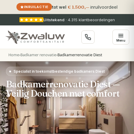
€ 1.500,—
tot wel
inruilvoordeel
INRUILACTIE
Uitstekend
·
4.315
klantbeoordelingen
Menu
Home
›
Badkamer renovatie
›
Badkamerrenovatie Diest
Specialist in toekomstbestendige badkamers Diest
Badkamerrenovatie Diest —
Veilig Douchen met comfort