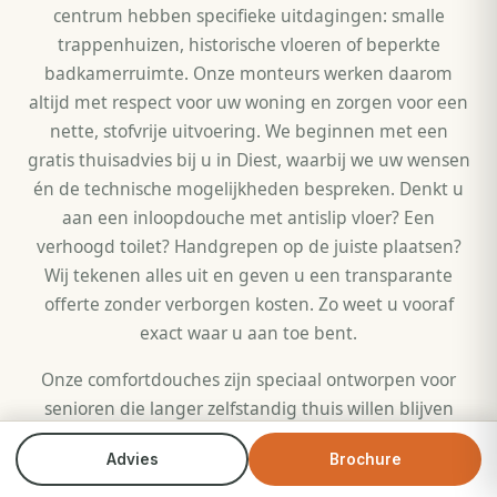
centrum hebben specifieke uitdagingen: smalle
trappenhuizen, historische vloeren of beperkte
badkamerruimte. Onze monteurs werken daarom
altijd met respect voor uw woning en zorgen voor een
nette, stofvrije uitvoering. We beginnen met een
gratis thuisadvies bij u in Diest, waarbij we uw wensen
én de technische mogelijkheden bespreken. Denkt u
aan een inloopdouche met antislip vloer? Een
verhoogd toilet? Handgrepen op de juiste plaatsen?
Wij tekenen alles uit en geven u een transparante
offerte zonder verborgen kosten. Zo weet u vooraf
exact waar u aan toe bent.
Onze comfortdouches zijn speciaal ontworpen voor
senioren die langer zelfstandig thuis willen blijven
wonen in Diest. De lage instap van slechts 3
Advies
Brochure
Bel direct
Brochure
centimeter maakt het verschil: geen gevaarlijke
drempel meer, geen angst voor uitglijden. Elke