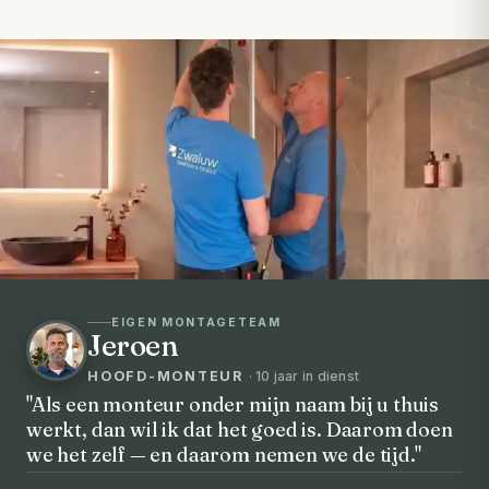
EIGEN MONTAGETEAM
Jeroen
HOOFD-MONTEUR
· 10 jaar in dienst
"Als een monteur onder mijn naam bij u thuis
werkt, dan wil ik dat het goed is. Daarom doen
VOORHEEN → NA
we het zelf — en daarom nemen we de tijd."
Uw badkamer, volledig vernieuwd in