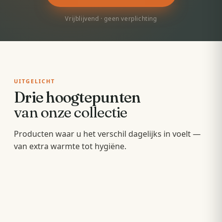
Vrijblijvend · geen verplichting
UITGELICHT
Drie hoogtepunten
van onze collectie
Badkamermeubels
Producten waar u het verschil dagelijks in voelt —
Sunshowers
Spoeltoiletten
van extra warmte tot hygiëne.
Hang- en staande meubels met soft-close — op
Infrarood-warmte voor en na het douchen, zonder
maat van uw wastafel.
Geïntegreerde warme spoeling — fris,
wachten op de cv.
comfortabel en minder papier.
OPBERGEN
COMFORT
HYGIËNE