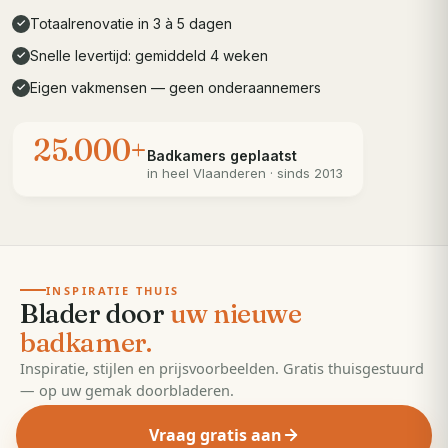
Totaalrenovatie in 3 à 5 dagen
✓
Snelle levertijd: gemiddeld 4 weken
✓
Eigen vakmensen — geen onderaannemers
✓
25.000+
Badkamers geplaatst
in heel
Vlaanderen
· sinds 2013
· 55 pagina's
EDITIE
2026
INSPIRATIE THUIS
Blader door
uw nieuwe
badkamer.
Inspiratie, stijlen en prijsvoorbeelden. Gratis thuisgestuurd
— op uw gemak doorbladeren.
Vraag gratis aan