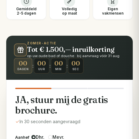
Gemiddeld
Volledig
Eigen
2-5 dagen
op maat
vakmensen
ZOMER-ACTIE
Tot € 1.500,— inruilkorting
op uw oude bad of douche · bij aanvraag vóór 31 aug
00
00
00
00
:
:
:
DAGEN
UUR
MIN
SEC
JA, stuur mij de gratis
brochure.
In 30 seconden aangevraagd
Dhr.
Mevr.
Aanhef