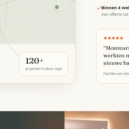
Binnen 4 we
Van offerte tot
“
Monteurs
werkten n
120
+
nieuwe b
projecten in deze regio
Familie van de