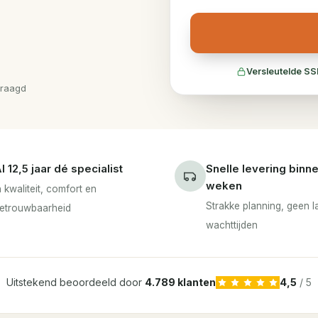
Versleutelde SS
vraagd
l 12,5 jaar dé specialist
Snelle levering binn
weken
n kwaliteit, comfort en
Strakke planning, geen 
etrouwbaarheid
wachttijden
Uitstekend beoordeeld door
4.789 klanten
4,5
/ 5