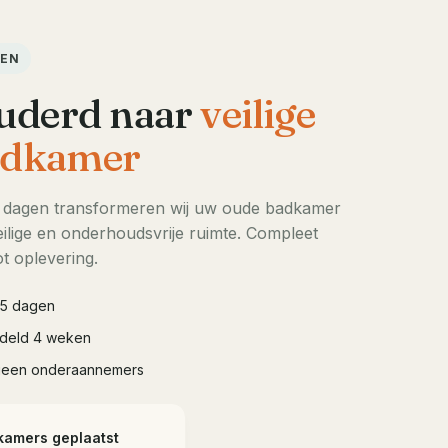
DEN
uderd naar
veilige
dkamer
5 dagen transformeren wij uw oude badkamer
ilige en onderhoudsvrije ruimte. Compleet
t oplevering.
à 5 dagen
iddeld 4 weken
geen onderaannemers
kamers geplaatst