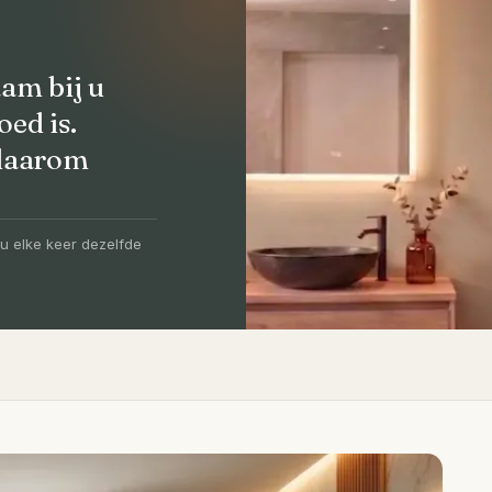
am bij u
oed is.
 daarom
olledig
-5 dagen
u elke keer dezelfde
igen vakmensen, levertijd van