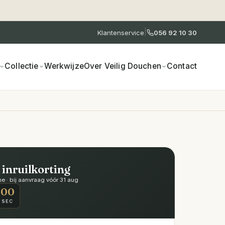
|
Klantenservice
056 92 10 30
Collectie
Werkwijze
Over Veilig Douchen
Contact
 inruilkorting
 · bij aanvraag vóór 31 aug
00
SEC