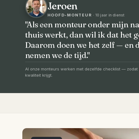
Jeroen
HOOFD-MONTEUR
· 10 jaar in dienst
"Als een monteur onder mijn na
thuis werkt, dan wil ik dat het g
VOORHEEN → NA
Daarom doen we het zelf — en
Uw badkamer, v
nemen we de tijd."
vernieuwd in 3
Al onze monteurs werken met dezelfde checklist — zodat 
kwaliteit krijgt.
Compleet ontzorgd — gratis 3D-ontwerp, e
slechts 4 weken.