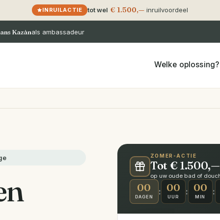
€ 1.500,—
tot wel
inruilvoordeel
INRUILACTIE
ans Kazàn
als ambassadeur
Welke oplossing?
ZOMER-ACTIE
ge
Tot € 1.500,—
en
op uw oude bad of douche
00
00
00
:
:
:
DAGEN
UUR
MIN