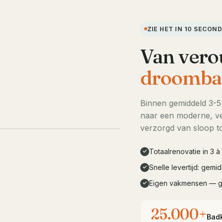
ZIE HET IN 10 SECON
Van vero
droomba
Binnen gemiddeld 3-
naar een moderne, ve
LIVE DEMO · 10s
verzorgd van sloop to
Totaalrenovatie in 3 
✓
Snelle levertijd: gem
✓
Eigen vakmensen — 
✓
25.000+
Bad