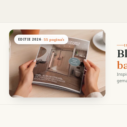
EDITIE
2026
· 55 pagina's
I
B
b
Inspi
gema