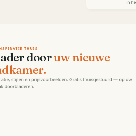
in h
NSPIRATIE THUIS
lader door
uw nieuwe
adkamer.
ratie, stijlen en prijsvoorbeelden. Gratis thuisgestuurd — op uw
k doorbladeren.