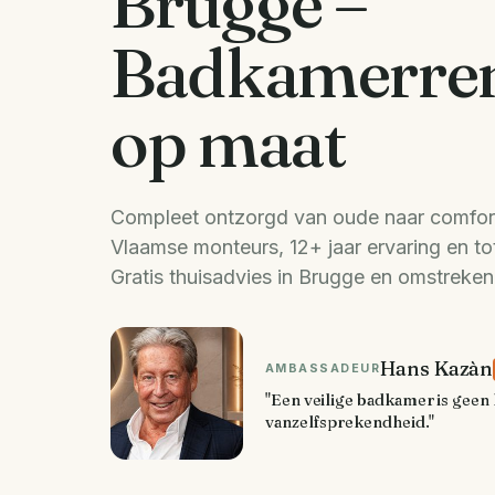
Brugge –
Badkamerren
op maat
Compleet ontzorgd van oude naar comfor
Vlaamse monteurs, 12+ jaar ervaring en tot
Gratis thuisadvies in Brugge en omstreken
Hans Kazàn
AMBASSADEUR
"Een veilige badkamer is geen 
vanzelfsprekendheid."