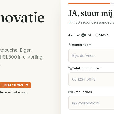
ovatie
JA, stuur mij
In 30 seconden aangevr
Dhr.
Mevr.
Aanhef
Achternaam
tdouche. Eigen
 €1.500 inruilkorting.
.
Telefoonnummer
BEKEND VAN TV
luxe — het is een
E-mailadres