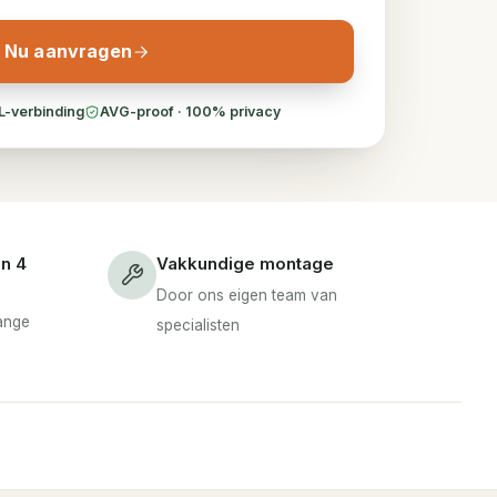
Nu aanvragen
L-verbinding
AVG-proof · 100% privacy
en 4
Vakkundige montage
Door ons eigen team van
lange
specialisten