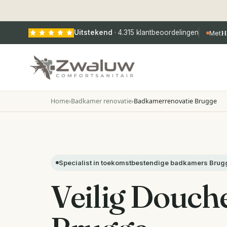
Uitstekend
·
4.315
klantbeoordelingen
Met
H
Home
›
Badkamer renovatie
›
Badkamerrenovatie Brugge
Specialist in toekomstbestendige badkamers Brug
Veilig Douch