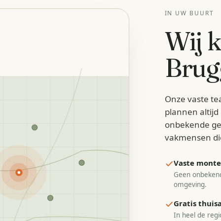
IN UW BUURT
Wij 
Brug
Onze vaste te
plannen altij
onbekende ge
vakmensen di
Vaste monteu
Geen onbekend
omgeving.
Gratis thui
In heel de regi