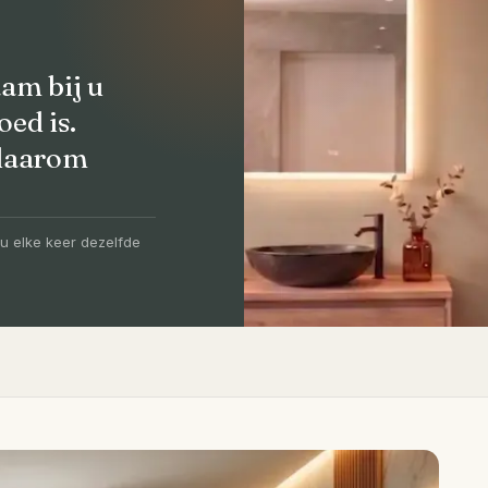
am bij u
oed is.
 daarom
olledig
-5 dagen
u elke keer dezelfde
igen vakmensen, levertijd van