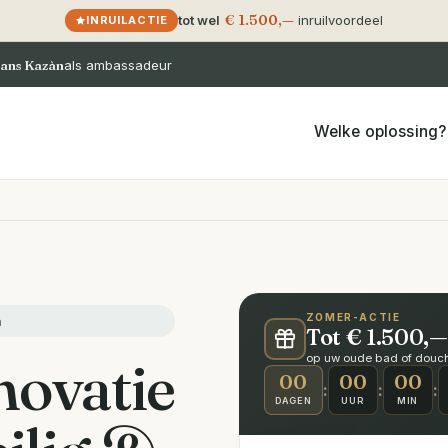
€ 1.500,—
tot wel
inruilvoordeel
INRUILACTIE
ans Kazàn
als ambassadeur
Welke oplossing?
ZOMER-ACTIE
m
Tot € 1.500,—
ovatie
op uw oude bad of douche
00
00
00
:
:
:
DAGEN
UUR
MIN