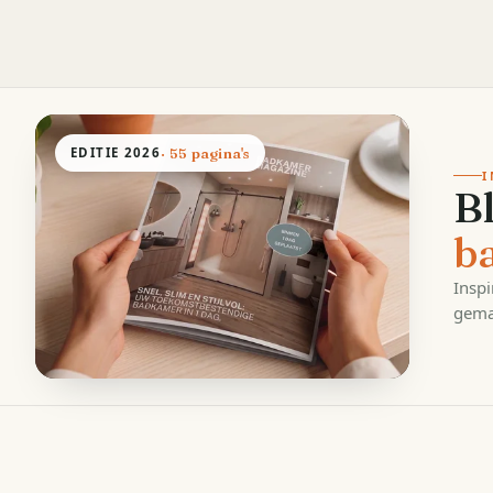
EDITIE
2026
· 55 pagina's
I
B
b
Inspi
gema