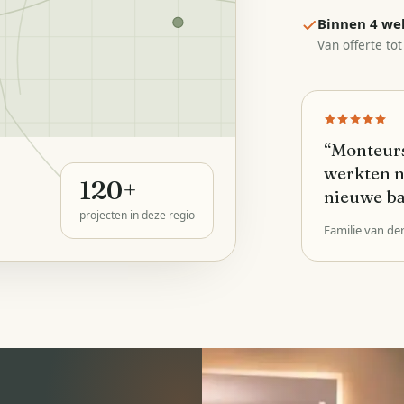
Binnen 4 we
Van offerte tot
“
Monteurs
werkten n
120
+
nieuwe b
projecten in deze regio
Familie van de