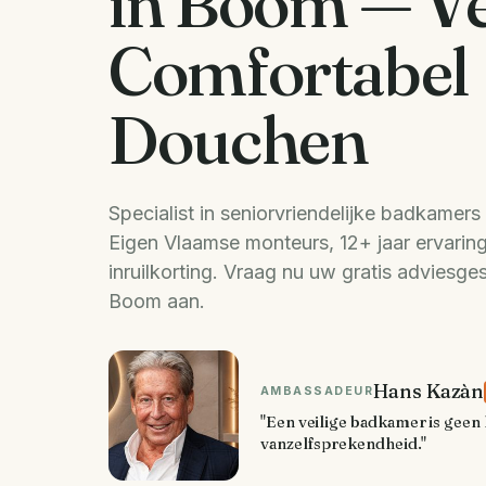
in Boom — Ve
Comfortabel
Douchen
Specialist in seniorvriendelijke badkamer
Eigen Vlaamse monteurs, 12+ jaar ervaring
inruilkorting. Vraag nu uw gratis adviesge
Boom aan.
Hans Kazàn
AMBASSADEUR
"Een veilige badkamer is geen 
vanzelfsprekendheid."