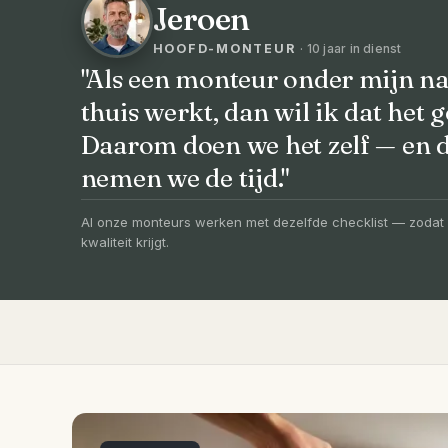
Jeroen
HOOFD-MONTEUR
· 10 jaar in dienst
"Als een monteur onder mijn na
thuis werkt, dan wil ik dat het g
VOORHEEN → NA
Daarom doen we het zelf — en
Uw badkamer, v
nemen we de tijd."
vernieuwd in 3
Al onze monteurs werken met dezelfde checklist — zodat 
kwaliteit krijgt.
Compleet ontzorgd — gratis 3D-ontwerp, e
slechts 4 weken.