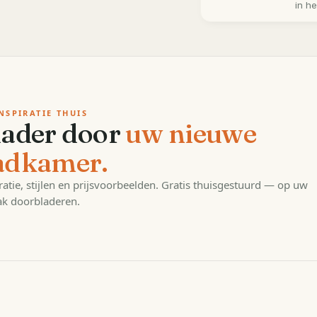
in h
NSPIRATIE THUIS
lader door
uw nieuwe
adkamer.
ratie, stijlen en prijsvoorbeelden. Gratis thuisgestuurd — op uw
k doorbladeren.