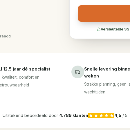
Versleutelde SS
vraagd
l 12,5 jaar dé specialist
Snelle levering binn
weken
n kwaliteit, comfort en
Strakke planning, geen 
etrouwbaarheid
wachttijden
Uitstekend beoordeeld door
4.789 klanten
4,5
/ 5