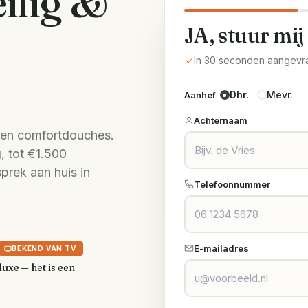
ilig &
JA, stuur mij
In 30 seconden aangevr
Dhr.
Mevr.
Aanhef
Achternaam
s en comfortdouches.
, tot €1.500
sprek aan huis in
Telefoonnummer
E-mailadres
BEKEND VAN TV
luxe — het is een