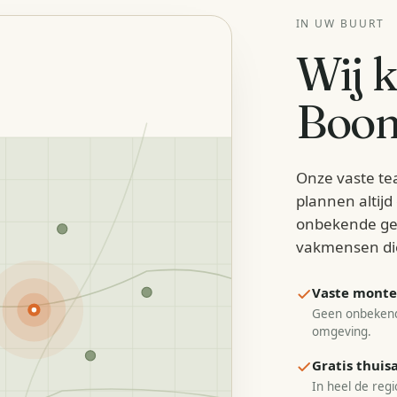
IN UW BUURT
Wij 
Boo
Onze vaste te
plannen altij
onbekende ge
vakmensen di
Vaste monteu
Geen onbekend
omgeving.
Gratis thui
In heel de regi