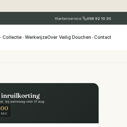
|
Klantenservice
056 92 10 30
Collectie
Werkwijze
Over Veilig Douchen
Contact
 inruilkorting
 · bij aanvraag vóór 31 aug
00
SEC