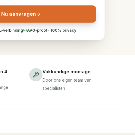
Nu aanvragen
L-verbinding
AVG-proof · 100% privacy
en 4
Vakkundige montage
Door ons eigen team van
lange
specialisten