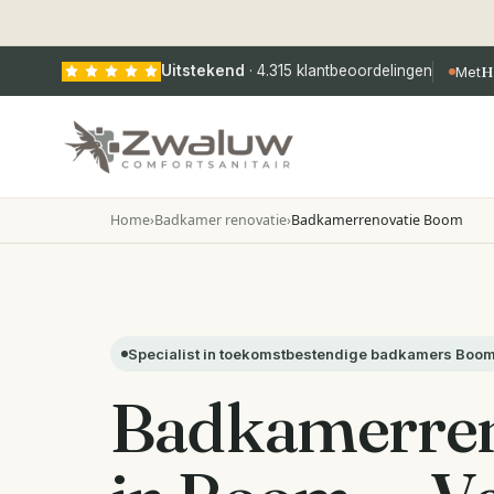
Uitstekend
·
4.315
klantbeoordelingen
Met
H
Home
›
Badkamer renovatie
›
Badkamerrenovatie Boom
Specialist in toekomstbestendige badkamers Boo
Badkamerren