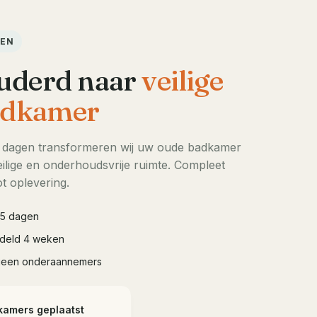
DEN
uderd naar
veilige
dkamer
5 dagen transformeren wij uw oude badkamer
ilige en onderhoudsvrije ruimte. Compleet
t oplevering.
à 5 dagen
iddeld 4 weken
geen onderaannemers
kamers geplaatst