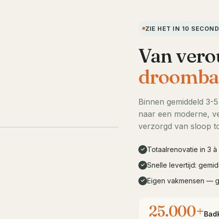
ZIE HET IN 10 SECON
Van vero
droomba
Binnen gemiddeld 3-
naar een moderne, ve
LIVE DEMO · 10s
verzorgd van sloop to
Totaalrenovatie in 3 
✓
Snelle levertijd: gem
✓
Eigen vakmensen — 
✓
25.000+
Bad