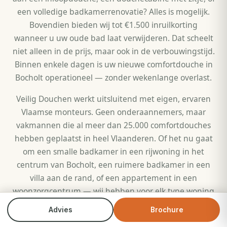
een volledige badkamerrenovatie? Alles is mogelijk.
Bovendien bieden wij tot €1.500 inruilkorting
wanneer u uw oude bad laat verwijderen. Dat scheelt
niet alleen in de prijs, maar ook in de verbouwingstijd.
Binnen enkele dagen is uw nieuwe comfortdouche in
Bocholt operationeel — zonder wekenlange overlast.
Veilig Douchen werkt uitsluitend met eigen, ervaren
Vlaamse monteurs. Geen onderaannemers, maar
vakmannen die al meer dan 25.000 comfortdouches
hebben geplaatst in heel Vlaanderen. Of het nu gaat
om een smalle badkamer in een rijwoning in het
centrum van Bocholt, een ruimere badkamer in een
villa aan de rand, of een appartement in een
woonzorgcentrum — wij hebben voor elk type woning
en elke budget een passende oplossing. Onze
Advies
Brochure
Bel direct
Brochure
monteurs werken snel, netjes en met respect voor uw