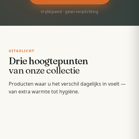
Vrijblijvend · geen verplichting
UITGELICHT
Drie hoogtepunten
van onze collectie
Badkamermeubels
Producten waar u het verschil dagelijks in voelt —
Sunshowers
Spoeltoiletten
van extra warmte tot hygiëne.
Hang- en staande meubels met soft-close — op
Infrarood-warmte voor en na het douchen, zonder
maat van uw wastafel.
Geïntegreerde warme spoeling — fris,
wachten op de cv.
comfortabel en minder papier.
OPBERGEN
COMFORT
HYGIËNE