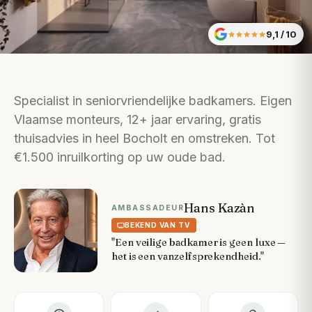
9,1
/ 10
Specialist in seniorvriendelijke badkamers. Eigen
Vlaamse monteurs, 12+ jaar ervaring, gratis
thuisadvies in heel Bocholt en omstreken. Tot
€1.500 inruilkorting op uw oude bad.
Hans Kazàn
AMBASSADEUR
BEKEND VAN TV
"Een veilige badkamer is geen luxe —
het is een vanzelfsprekendheid."