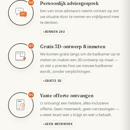
Persoonlijk adviesgesprek
02
Een van onze adviseurs neemt contact op om
uw situatie door te nemen en vrijblijvend mee
te denken.
●
BINNEN 24U
Gratis 3D-ontwerp & inmeten
03
We komen gratis langs om de badkamer op te
meten en maken een 3D-ontwerp op maat —
zo ziet u precies hoe uw nieuwe badkamer
wordt, zonder verplichtingen.
●
GRATIS 3D
Vaste offerte ontvangen
04
U ontvangt een heldere, alles-inclusieve
VAST
offerte. Geen meerwerk, geen verrassingen —
u weet exact wat u krijgt en wat u betaalt.
●
GEEN MEERWERK