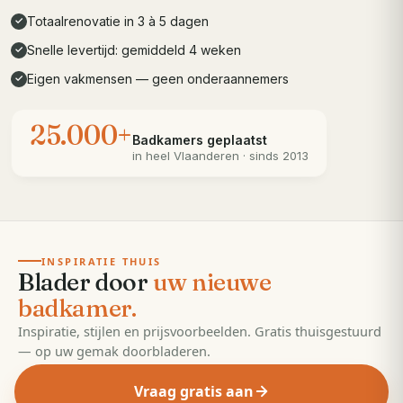
Totaalrenovatie in 3 à 5 dagen
✓
Snelle levertijd: gemiddeld 4 weken
✓
Eigen vakmensen — geen onderaannemers
✓
25.000+
Badkamers geplaatst
in heel
Vlaanderen
· sinds 2013
· 55 pagina's
EDITIE
2026
INSPIRATIE THUIS
Blader door
uw nieuwe
badkamer.
Inspiratie, stijlen en prijsvoorbeelden. Gratis thuisgestuurd
— op uw gemak doorbladeren.
Vraag gratis aan