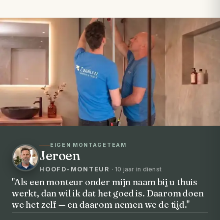
EIGEN MONTAGETEAM
Jeroen
HOOFD-MONTEUR
· 10 jaar in dienst
"Als een monteur onder mijn naam bij u thuis
werkt, dan wil ik dat het goed is. Daarom doen
VOORHEEN → NA
we het zelf — en daarom nemen we de tijd."
Uw badkamer, volledig vernieuwd in