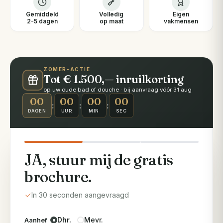
Gemiddeld
Volledig
Eigen
2-5 dagen
op maat
vakmensen
ZOMER-ACTIE
Tot € 1.500,— inruilkorting
op uw oude bad of douche · bij aanvraag vóór 31 aug
00
00
00
00
:
:
:
DAGEN
UUR
MIN
SEC
JA, stuur mij de gratis
brochure.
In 30 seconden aangevraagd
Dhr.
Mevr.
Aanhef