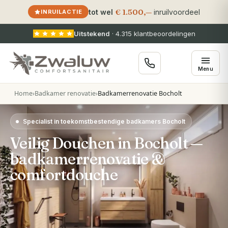
€ 1.500,—
tot wel
inruilvoordeel
INRUILACTIE
Uitstekend
·
4.315
klantbeoordelingen
Menu
Home
›
Badkamer renovatie
›
Badkamerrenovatie Bocholt
Specialist in toekomstbestendige badkamers Bocholt
Veilig Douchen in Bocholt —
badkamerrenovatie &
comfortdouche