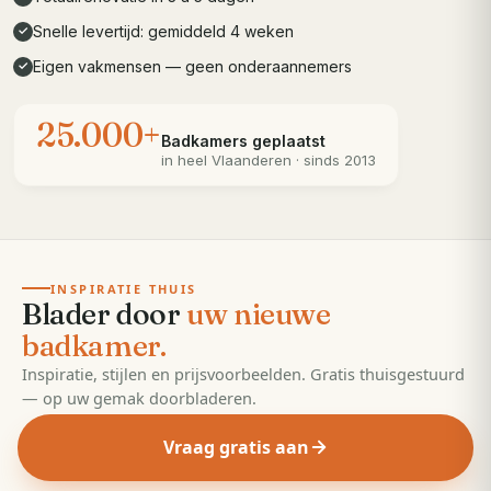
Snelle levertijd: gemiddeld 4 weken
✓
Eigen vakmensen — geen onderaannemers
✓
25.000+
Badkamers geplaatst
in heel
Vlaanderen
· sinds 2013
· 55 pagina's
EDITIE
2026
INSPIRATIE THUIS
Blader door
uw nieuwe
badkamer.
Inspiratie, stijlen en prijsvoorbeelden. Gratis thuisgestuurd
— op uw gemak doorbladeren.
Vraag gratis aan