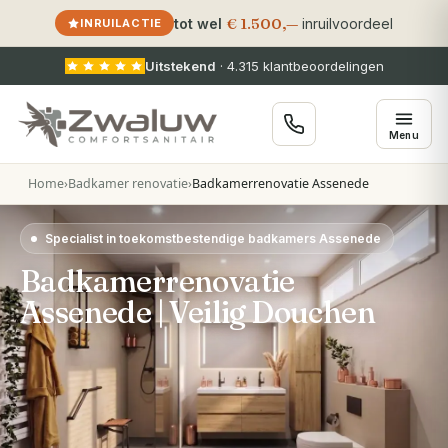
€ 1.500,—
tot wel
inruilvoordeel
INRUILACTIE
Uitstekend
·
4.315
klantbeoordelingen
Menu
Home
›
Badkamer renovatie
›
Badkamerrenovatie Assenede
Specialist in toekomstbestendige badkamers Assenede
Badkamerrenovatie
Assenede | Veilig Douchen