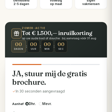
Gemiddeld
Volledig
Eigen
2-5 dagen
op maat
vakmensen
ZOMER-ACTIE
Tot € 1.500,— inruilkorting
op uw oude bad of douche · bij aanvraag vóór 31 aug
00
00
00
00
:
:
:
DAGEN
UUR
MIN
SEC
JA, stuur mij de gratis
brochure.
In 30 seconden aangevraagd
Dhr.
Mevr.
Aanhef