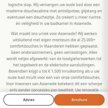
logische stap. Wij vervangen uw oude bad door een
moderne douchecabine met antislipvloer, glijstang en
eventueel een douchezitje. Zo creëert u meer ruimte
én veiligheid in uw badkamer in Assenede.
Wat maakt ons uniek voor Assenede? Wij werken
uitsluitend met eigen monteurs die al 25.000+
comfortdouches in Vlaanderen hebben geplaatst.
Geen onderaannemers, geen verrassingen. Alles
wordt netjes afgewerkt: van de loodgieterswerken tot
het tegelwerk en de elektrische aansluitingen.
Bovendien krijgt u tot € 1.500 inruilkorting als u uw
oude bad inruilt voor een van onze comfortdouches.
Voor inwoners van Assenede betekent dit een scherpe
prijs zonder concessies aan kwaliteit. Uw renovatie
wordt volledig op maat gemaakt, precies zoals het in
Advies
Brochure
Bel direct
Brochure
uw woning in Assenede past.