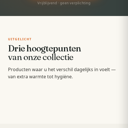
Vrijblijvend · geen verplichting
UITGELICHT
Drie hoogtepunten
van onze collectie
Badkamermeubels
Producten waar u het verschil dagelijks in voelt —
Sunshowers
Spoeltoiletten
van extra warmte tot hygiëne.
Hang- en staande meubels met soft-close — op
Infrarood-warmte voor en na het douchen, zonder
maat van uw wastafel.
Geïntegreerde warme spoeling — fris,
wachten op de cv.
comfortabel en minder papier.
OPBERGEN
COMFORT
HYGIËNE