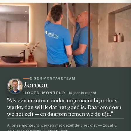
EIGEN MONTAGETEAM
Jeroen
HOOFD-MONTEUR
· 10 jaar in dienst
"Als een monteur onder mijn naam bij u thuis
werkt, dan wil ik dat het goed is. Daarom doen
VOORHEEN → NA
we het zelf — en daarom nemen we de tijd."
Uw badkamer, volledig vernieuwd in
3-5 dagen
Al onze monteurs werken met dezelfde checklist — zodat u
elke keer dezelfde kwaliteit krijgt.