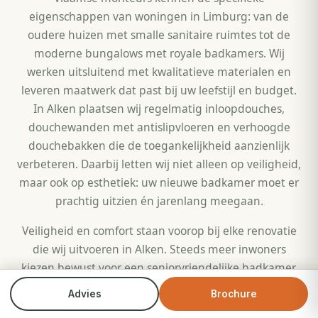
eigenschappen van woningen in Limburg: van de
oudere huizen met smalle sanitaire ruimtes tot de
moderne bungalows met royale badkamers. Wij
werken uitsluitend met kwalitatieve materialen en
leveren maatwerk dat past bij uw leefstijl en budget.
In Alken plaatsen wij regelmatig inloopdouches,
douchewanden met antislipvloeren en verhoogde
douchebakken die de toegankelijkheid aanzienlijk
verbeteren. Daarbij letten wij niet alleen op veiligheid,
maar ook op esthetiek: uw nieuwe badkamer moet er
prachtig uitzien én jarenlang meegaan.
Veiligheid en comfort staan voorop bij elke renovatie
die wij uitvoeren in Alken. Steeds meer inwoners
kiezen bewust voor een seniorvriendelijke badkamer,
zodat ze langer zelfstandig thuis kunnen blijven
Advies
Brochure
Bel direct
Brochure
wonen. Denk aan een drempelloze inloopdouche,