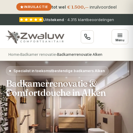
€ 1.500,—
tot wel
inruilvoordeel
INRUILACTIE
Uitstekend
·
4.315
klantbeoordelingen
Menu
Home
›
Badkamer renovatie
›
Badkamerrenovatie Alken
Specialist in toekomstbestendige badkamers Alken
Badkamerrenovatie &
Comfortdouche in Alken