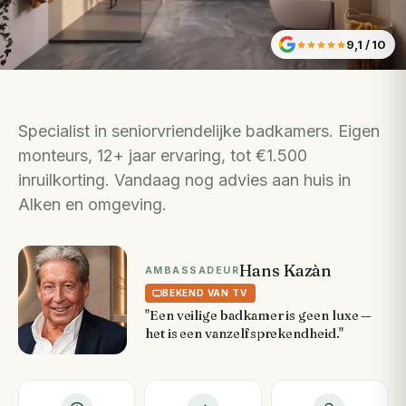
9,1
/ 10
Specialist in seniorvriendelijke badkamers. Eigen
monteurs, 12+ jaar ervaring, tot €1.500
inruilkorting. Vandaag nog advies aan huis in
Alken en omgeving.
Hans Kazàn
AMBASSADEUR
BEKEND VAN TV
"Een veilige badkamer is geen luxe —
het is een vanzelfsprekendheid."