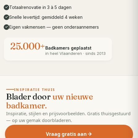
Totaalrenovatie in 3 à 5 dagen
✓
Snelle levertijd: gemiddeld 4 weken
✓
Eigen vakmensen — geen onderaannemers
✓
25.000+
Badkamers geplaatst
in heel
Vlaanderen
· sinds 2013
· 55 pagina's
EDITIE
2026
INSPIRATIE THUIS
Blader door
uw nieuwe
badkamer.
Inspiratie, stijlen en prijsvoorbeelden. Gratis thuisgestuurd
— op uw gemak doorbladeren.
Vraag gratis aan