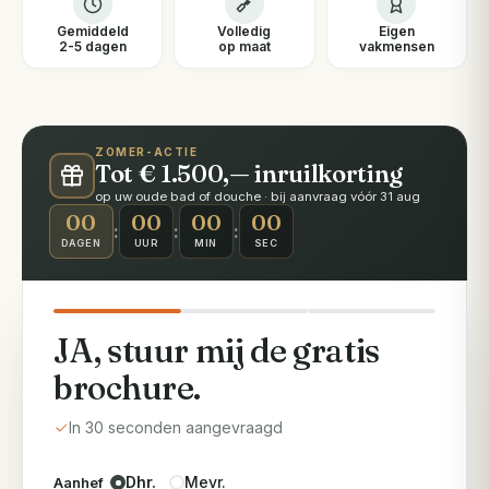
Gemiddeld
Volledig
Eigen
2-5 dagen
op maat
vakmensen
ZOMER-ACTIE
Tot € 1.500,— inruilkorting
op uw oude bad of douche · bij aanvraag vóór 31 aug
00
00
00
00
:
:
:
DAGEN
UUR
MIN
SEC
JA, stuur mij de gratis
brochure.
In 30 seconden aangevraagd
Dhr.
Mevr.
Aanhef