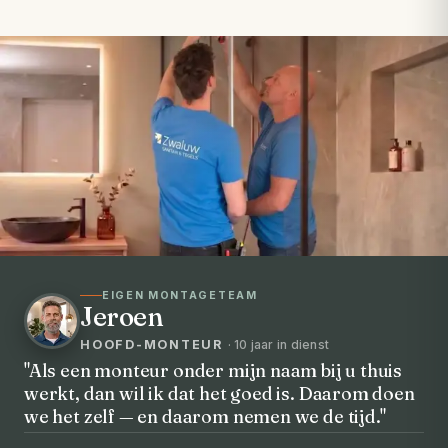
EIGEN MONTAGETEAM
Jeroen
HOOFD-MONTEUR
· 10 jaar in dienst
"Als een monteur onder mijn naam bij u thuis
werkt, dan wil ik dat het goed is. Daarom doen
VOORHEEN → NA
we het zelf — en daarom nemen we de tijd."
Uw badkamer, volledig vernieuwd in