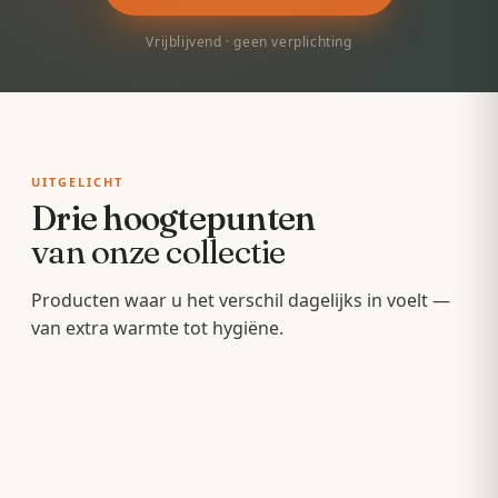
Vrijblijvend · geen verplichting
UITGELICHT
Drie hoogtepunten
van onze collectie
Badkamermeubels
Producten waar u het verschil dagelijks in voelt —
Sunshowers
Spoeltoiletten
van extra warmte tot hygiëne.
Hang- en staande meubels met soft-close — op
Infrarood-warmte voor en na het douchen, zonder
maat van uw wastafel.
Geïntegreerde warme spoeling — fris,
wachten op de cv.
comfortabel en minder papier.
OPBERGEN
COMFORT
HYGIËNE