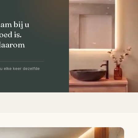
am bij u
oed is.
 daarom
olledig
-5 dagen
u elke keer dezelfde
igen vakmensen, levertijd van