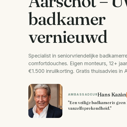
Aarschot – 
badkamer
vernieuwd
Specialist in seniorvriendelijke badkamerr
comfortdouches. Eigen monteurs, 12+ jaar 
€1.500 inruilkorting. Gratis thuisadvies in 
Hans Kazàn
AMBASSADEUR
"Een veilige badkamer is geen 
vanzelfsprekendheid."