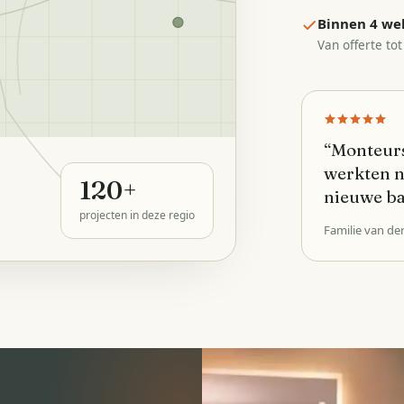
Binnen 4 we
Van offerte tot
“
Monteurs
werkten n
120
+
nieuwe b
projecten in deze regio
Familie van de