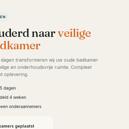
DEN
uderd naar
veilige
dkamer
5 dagen transformeren wij uw oude badkamer
ilige en onderhoudsvrije ruimte. Compleet
t oplevering.
à 5 dagen
iddeld 4 weken
geen onderaannemers
kamers geplaatst