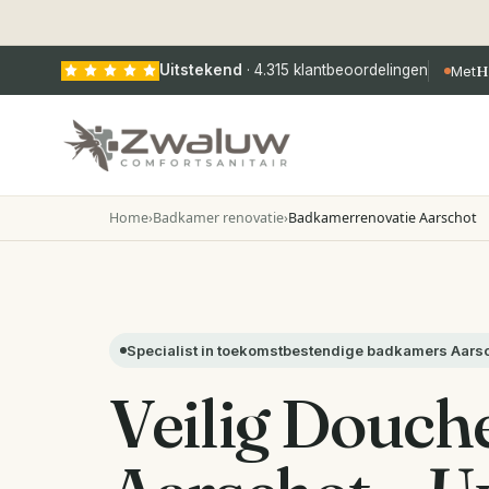
Uitstekend
·
4.315
klantbeoordelingen
Met
H
Home
›
Badkamer renovatie
›
Badkamerrenovatie Aarschot
Specialist in toekomstbestendige badkamers Aars
Veilig Douch