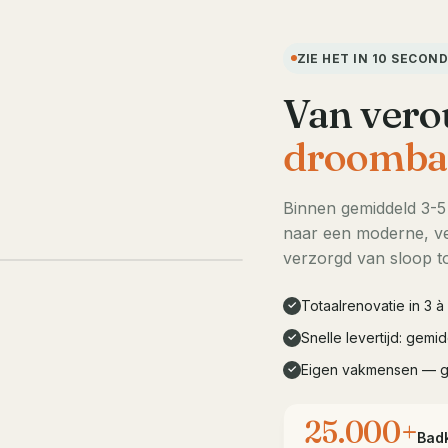
ZIE HET IN 10 SECON
Van vero
droomba
Binnen gemiddeld 3-
naar een moderne, ve
LIVE DEMO · 10s
verzorgd van sloop to
Totaalrenovatie in 3 
✓
Snelle levertijd: gem
✓
Eigen vakmensen — 
✓
25.000+
Bad