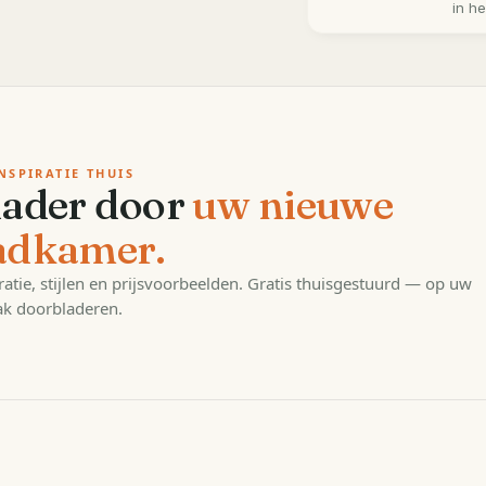
in h
NSPIRATIE THUIS
lader door
uw nieuwe
adkamer.
ratie, stijlen en prijsvoorbeelden. Gratis thuisgestuurd — op uw
k doorbladeren.