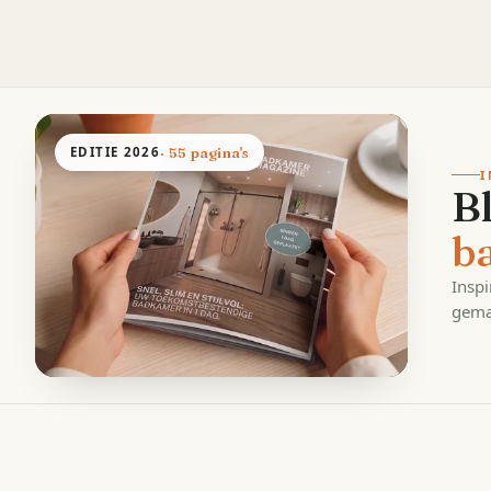
EDITIE
2026
· 55 pagina's
I
B
b
Inspi
gema