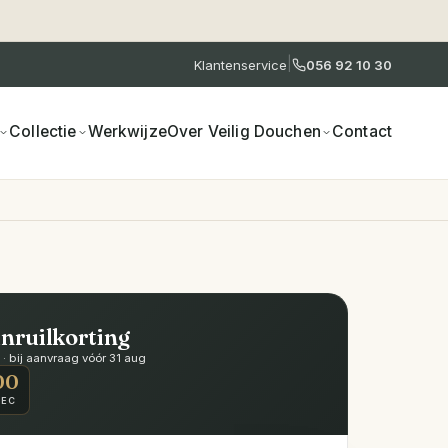
|
Klantenservice
056 92 10 30
Collectie
Werkwijze
Over Veilig Douchen
Contact
inruilkorting
 bij aanvraag vóór 31 aug
00
SEC