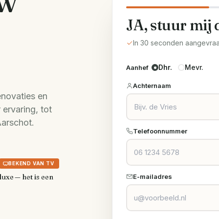
Uw
JA, stuur mij 
In 30 seconden aangevra
Dhr.
Mevr.
Aanhef
Achternaam
enovaties en
ervaring, tot
Aarschot.
Telefoonnummer
BEKEND VAN TV
luxe — het is een
E-mailadres