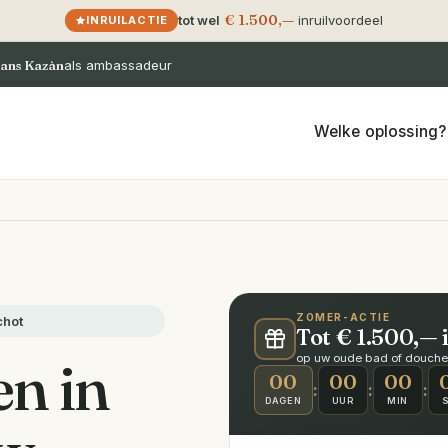
€ 1.500,—
tot wel
inruilvoordeel
INRUILACTIE
ans Kazàn
als ambassadeur
Welke oplossing?
ZOMER-ACTIE
chot
Tot € 1.500,— 
en in
op uw oude bad of douche ·
00
00
00
:
:
:
DAGEN
UUR
MIN