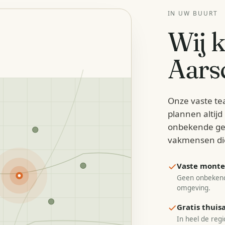
IN UW BUURT
Wij 
Aars
Onze vaste te
plannen altij
onbekende ge
vakmensen di
Vaste monteu
Geen onbekend
omgeving.
Gratis thui
In heel de regi