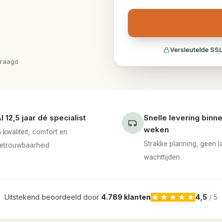
Versleutelde SSL
vraagd
l 12,5 jaar dé specialist
Snelle levering binn
weken
n kwaliteit, comfort en
Strakke planning, geen 
etrouwbaarheid
wachttijden
Uitstekend beoordeeld door
4.789 klanten
4,5
/ 5