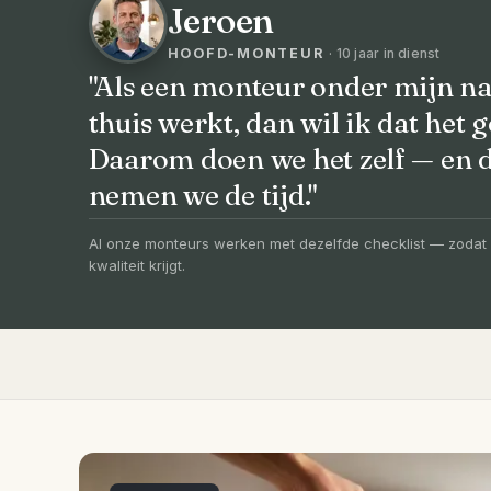
Jeroen
HOOFD-MONTEUR
· 10 jaar in dienst
"Als een monteur onder mijn na
thuis werkt, dan wil ik dat het g
VOORHEEN → NA
Daarom doen we het zelf — en
Uw badkamer, v
nemen we de tijd."
vernieuwd in 3
Al onze monteurs werken met dezelfde checklist — zodat 
kwaliteit krijgt.
Compleet ontzorgd — gratis 3D-ontwerp, e
slechts 4 weken.