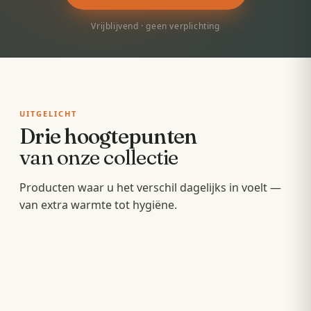
Vrijblijvend · geen verplichting
UITGELICHT
Drie hoogtepunten
van onze collectie
Badkamermeubels
Producten waar u het verschil dagelijks in voelt —
Sunshowers
Spoeltoiletten
van extra warmte tot hygiëne.
Hang- en staande meubels met soft-close — op
Infrarood-warmte voor en na het douchen, zonder
maat van uw wastafel.
Geïntegreerde warme spoeling — fris,
wachten op de cv.
comfortabel en minder papier.
OPBERGEN
COMFORT
HYGIËNE