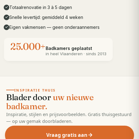
Totaalrenovatie in 3 à 5 dagen
✓
Snelle levertijd: gemiddeld 4 weken
✓
Eigen vakmensen — geen onderaannemers
✓
25.000+
Badkamers geplaatst
in heel
Vlaanderen
· sinds 2013
· 55 pagina's
EDITIE
2026
INSPIRATIE THUIS
Blader door
uw nieuwe
badkamer.
Inspiratie, stijlen en prijsvoorbeelden. Gratis thuisgestuurd
— op uw gemak doorbladeren.
Vraag gratis aan