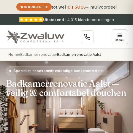
€ 1.500,—
tot wel
inruilvoordeel
INRUILACTIE
Uitstekend
·
4.315
klantbeoordelingen
Menu
Home
›
Badkamer renovatie
›
Badkamerrenovatie Aalst
Specialist in toekomstbestendige badkamers Aalst
Badkamerrenovatie Aalst —
veilig & comfortabel douchen