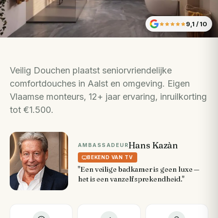
9,1
/ 10
Veilig Douchen plaatst seniorvriendelijke
comfortdouches in Aalst en omgeving. Eigen
Vlaamse monteurs, 12+ jaar ervaring, inruilkorting
tot €1.500.
Hans Kazàn
AMBASSADEUR
BEKEND VAN TV
"Een veilige badkamer is geen luxe —
het is een vanzelfsprekendheid."