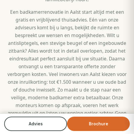
Een badkamerrenovatie in Aalst start altijd met een
gratis en vrijblijvend thuisadvies. Eén van onze
adviseurs komt bij u langs, bekijkt de ruimte en
bespreekt uw wensen en mogelijkheden. Wilt u
antisliptegels, een stevige beugel of een ingebouwde
zitbank? Alles wordt tot in detail overlopen, zodat het
eindresultaat perfect aansluit bij uw situatie. Daarna
ontvangt u een transparante offerte zonder
verborgen kosten. Veel inwoners van Aalst kiezen voor
onze inruilkorting: tot €1.500 wanneer u uw oude bad
of douche inwisselt. Zo maakt u de stap naar een
veilige, moderne badkamer extra betaalbaar. Onze
monteurs komen op afspraak, voeren het werk
zorgvuldig uit en laten uw woning netjes achter. Geen
gedoe, wel resultaat — daar draait het bij Veilig
Advies
Brochure
Bel direct
Brochure
Douchen om.