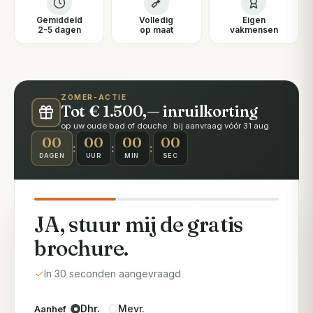
Gemiddeld
Volledig
Eigen
2-5 dagen
op maat
vakmensen
ZOMER-ACTIE
Tot € 1.500,— inruilkorting
op uw oude bad of douche · bij aanvraag vóór 31 aug
00
00
00
00
:
:
:
DAGEN
UUR
MIN
SEC
JA, stuur mij de gratis
brochure.
In 30 seconden aangevraagd
Dhr.
Mevr.
Aanhef