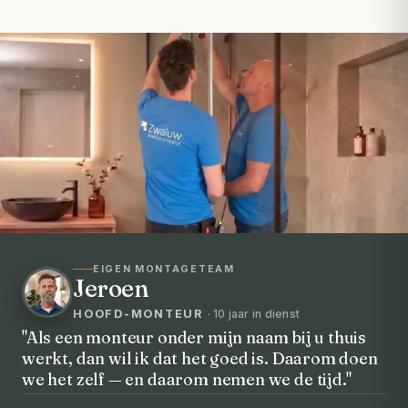
EIGEN MONTAGETEAM
Jeroen
HOOFD-MONTEUR
· 10 jaar in dienst
"Als een monteur onder mijn naam bij u thuis
werkt, dan wil ik dat het goed is. Daarom doen
VOORHEEN → NA
we het zelf — en daarom nemen we de tijd."
Uw badkamer, volledig vernieuwd in