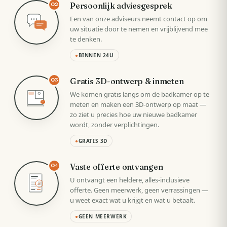
Persoonlijk adviesgesprek
02
Een van onze adviseurs neemt contact op om
uw situatie door te nemen en vrijblijvend mee
te denken.
●
BINNEN 24U
Gratis 3D-ontwerp & inmeten
03
We komen gratis langs om de badkamer op te
meten en maken een 3D-ontwerp op maat —
zo ziet u precies hoe uw nieuwe badkamer
wordt, zonder verplichtingen.
●
GRATIS 3D
Vaste offerte ontvangen
04
U ontvangt een heldere, alles-inclusieve
VAST
offerte. Geen meerwerk, geen verrassingen —
u weet exact wat u krijgt en wat u betaalt.
●
GEEN MEERWERK